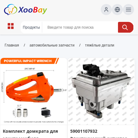
тяжёлые детали | XOOBAY B2B/B2C
/
/
Главная
автомобильные запчасти
тяжёлые детали
Marketplace
тяжёлые детали, промышленная продукция,
запчасти, wholesale тяжёлые детали, XOOBAY
Высококачественные тяжёлые детали для машиностроения
и оборудования, купить выгодно сейчас
Комплект домкрата для
59001107932