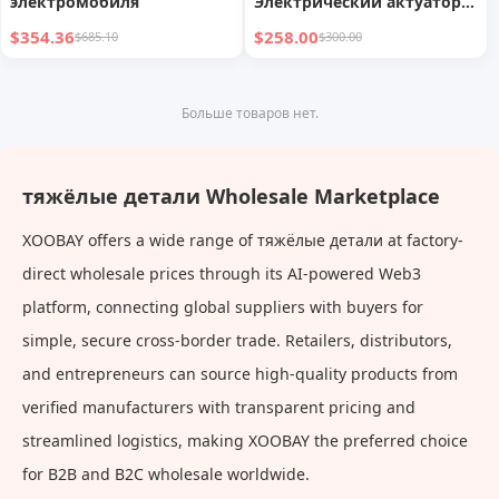
электромобиля
Электрический актуатор
турбокомпрессора
$354.36
$258.00
$685.10
$300.00
Больше товаров нет.
тяжёлые детали Wholesale Marketplace
XOOBAY offers a wide range of тяжёлые детали at factory-
direct wholesale prices through its AI-powered Web3
platform, connecting global suppliers with buyers for
simple, secure cross-border trade. Retailers, distributors,
and entrepreneurs can source high-quality products from
verified manufacturers with transparent pricing and
streamlined logistics, making XOOBAY the preferred choice
for B2B and B2C wholesale worldwide.