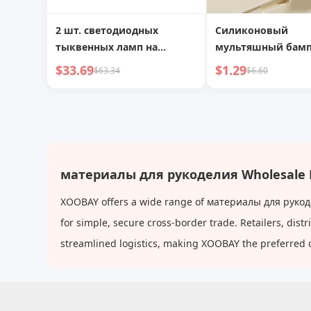
2 шт. светодиодных
Силиконовый
тыквенных ламп на
мультяшный бамп
батарейках, светящийся
утолщенный защ
$33.69
$1.29
$63.34
$6.60
декоративный светильник
чехол для угла ст
для украшения стола, дома
и праздника
материалы для рукоделия Wholesale 
XOOBAY offers a wide range of материалы для рукодел
for simple, secure cross-border trade. Retailers, dis
streamlined logistics, making XOOBAY the preferred 