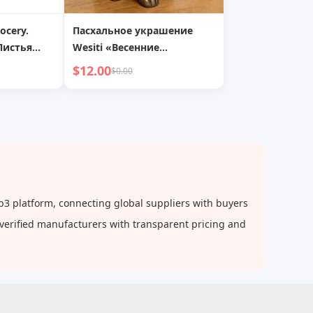
rocery.
Пасхальное украшение
Листья
Wesiti «Весенние
 Ручной
кролики»Мин. заказ: 5 шт.
$12.00
$0.00
я | Номер
Пожалуйста, закажите 5 и
более
3 platform, connecting global suppliers with buyers
 verified manufacturers with transparent pricing and