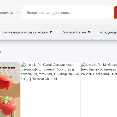
косметика и уход за кожей
Сумки и багаж
младенцы
▼
▼
OOBAY B2B/B2C Marketplace
я
ale материалы для рукоделия, XOOBAY
пряжа, ткани, бисер, нитки и фурнитура. Быстрая доставка