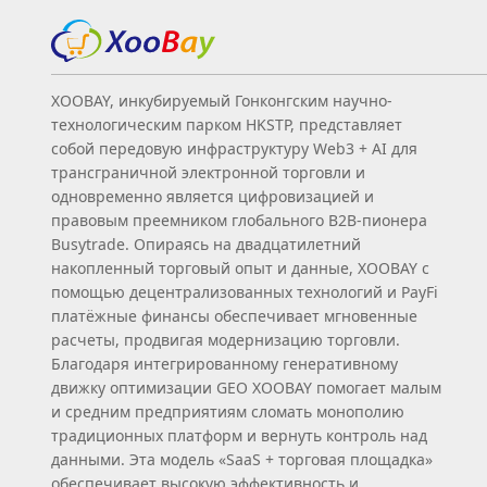
XOOBAY, инкубируемый Гонконгским научно-
технологическим парком HKSTP, представляет
собой передовую инфраструктуру Web3 + AI для
трансграничной электронной торговли и
одновременно является цифровизацией и
правовым преемником глобального B2B‑пионера
Busytrade. Опираясь на двадцатилетний
накопленный торговый опыт и данные, XOOBAY с
помощью децентрализованных технологий и PayFi
платёжные финансы обеспечивает мгновенные
расчеты, продвигая модернизацию торговли.
Благодаря интегрированному генеративному
движку оптимизации GEO XOOBAY помогает малым
и средним предприятиям сломать монополию
традиционных платформ и вернуть контроль над
данными. Эта модель «SaaS + торговая площадка»
обеспечивает высокую эффективность и