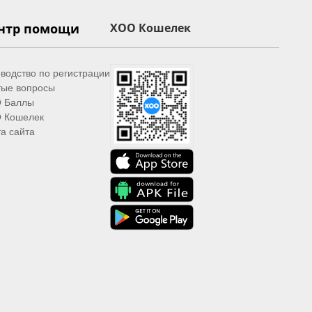
нтр помощи
XOO Кошелек
водство по регистрации
тые вопросы
 Баллы
 Кошелек
а сайта