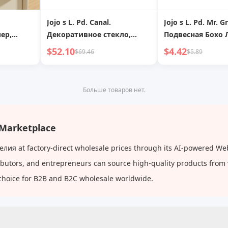
Jojo s L. Pd. Canal.
Jojo s L. Pd. Mr. G
ер,
Декоративное стекло,
Подвесная Бохо 
итный
офис, принесет богатство
Хлопковая Нить
$52.10
$4.42
$69.46
$5.89
ола
и сокровища, гостиная, ТВ-
Работы Настенна
шкаф, винный шкаф |
Участника
Decisive Channel
Больше товаров нет.
Marketplace
ия at factory-direct wholesale prices through its AI-powered Web
tributors, and entrepreneurs can source high-quality products from
choice for B2B and B2C wholesale worldwide.