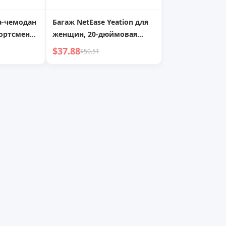
а-чемодан
Багаж NetEase Yeation для
портсменов
женщин, 20-дюймовая
небольшая сумка для
$37.88
$50.51
ручной клади с кодовым
замком, прочный
дорожный чемодан на
колесиках, мужская сумка
большой вместимости