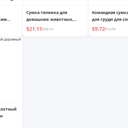
Сумка-тележка для
Командная сумк
ким
домашних животных,
для груди для с
ит как
сумка для кошек,
NetEase Yan
$21.11
$9.72
$28.14
$12.96
и для
портативная, для улицы,
.
большая вместимость,
ами и
легкая сумка, клетка для
 плюс
кошек, рюкзак для кошек
и собак
 плотный
н