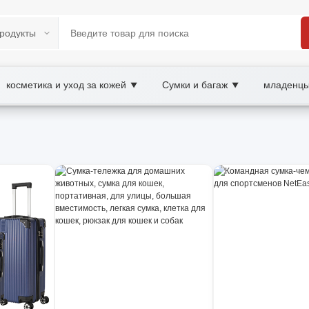
косметика и уход за кожей
Сумки и багаж
младенцы
▼
▼
rketplace
я, чемодан на колесах, легкий, wholesale чем
оснащен колесами, ручкой и защитой от влаги, идеален дл