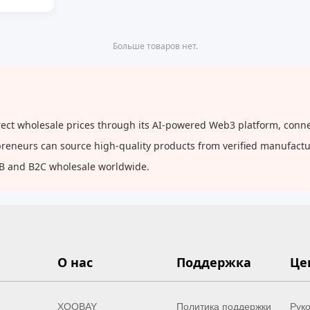
Больше товаров нет.
ect wholesale prices through its AI-powered Web3 platform, connec
repreneurs can source high-quality products from verified manufact
2B and B2C wholesale worldwide.
О нас
Поддержка
Це
XOOBAY
Политика поддержки
Руко