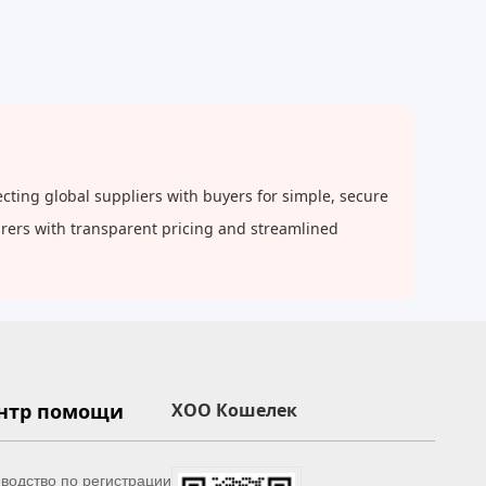
ting global suppliers with buyers for simple, secure
urers with transparent pricing and streamlined
нтр помощи
XOO Кошелек
водство по регистрации