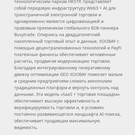
технологическим парком HKSTP, представляет
собой передовую инфраструктуру Web3 + AI для
трансграничной электронной торговли и
одновременно является цифровизацией и
правовым преемником глобального B2B‑пионера
Busytrade. Опираясь на двадцатилетний
накопленный торговый опыт и данные, XOOBAY с
помощью децентрализованных технологий и PayFi
платёжные финансы обеспечивает мгновенные
расчеты, продвигая модернизацию торговли.
Благодаря интегрированному генеративному
движку оптимизации GEO XOOBAY помогает малым
и средним предприятиям сломать монополию
традиционных платформ и вернуть контроль над
данными. Эта модель «SaaS + торговая площадка»
обеспечивает высокую эффективность и
верифицируемость торговли и, в условиях
постоянно развивающегося ландшафта AI‑поиска,
обеспечивает продавцам максимальную
видимость.