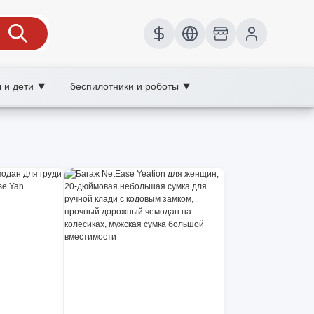
 и дети
беспилотники и роботы
▼
▼
одан, XOOBAY
я любых поездок и подходит повсеместно.