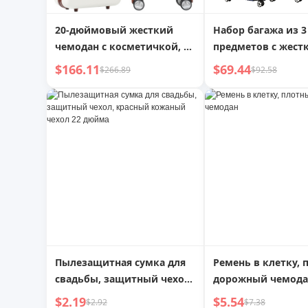
20-дюймовый жесткий
Набор багажа из 3
чемодан с косметичкой, 2-
предметов с жест
секционный легкий набор
корпусом, подход
$166.11
$69.44
$266.89
$92.58
чемоданов с
для дальних, так 
вращающимися колесами,
коротких поездок
винтажный багаж для
Оснащен колесик
ручной клади, белый
кодовым замком,
походная сумка
Пылезащитная сумка для
Ремень в клетку,
свадьбы, защитный чехол,
дорожный чемода
красный кожаный чехол 22
$2.19
$5.54
$2.92
$7.38