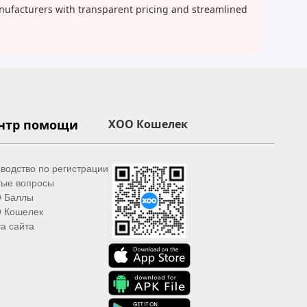
anufacturers with transparent pricing and streamlined
нтр помощи
XOO Кошелек
водство по регистрации
тые вопросы
 Баллы
 Кошелек
а сайта