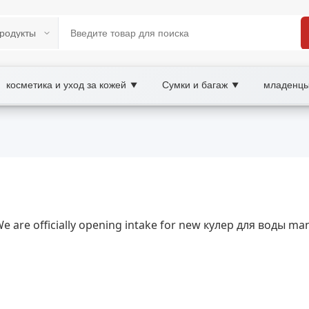
косметика и уход за кожей
Сумки и багаж
младенцы
▼
▼
/B2C Marketplace
вой кулер, wholesale кулер для воды, XOOBAY
 воды без хлопот; выбор водяного кулера для дома или офи
We are officially opening intake for new кулер для воды ma