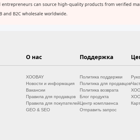
and entrepreneurs can source high-quality products from verified m
2B and B2C wholesale worldwide.
О нас
Поддержка
Це
XOOBAY
Политика поддержки
Руко
Новости и информация
Политика для продавцов
Час
Вакансии
Политика возврата
XOO
Правила для продавцов
Блог продукта
XOO
Правила для покупателей
Центр комплаенса
Карт
GEO & SEO
Отправить запрос