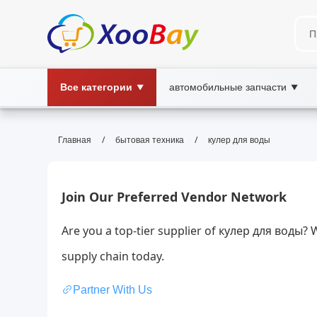
Все категории
автомобильные запчасти
▼
▼
кулер для воды | XOOBAY B2B
/
/
Главная
бытовая техника
кулер для воды
кулер для воды, охлаждение воды, быто
Кулер для воды обеспечивает охлаждение и подачу
Join Our Preferred Vendor Network
Are you a top-tier supplier of кулер для воды? 
supply chain today.
Partner With Us