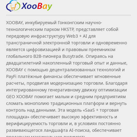
XOOBAY, инкубируемый Гонконгским научно-
технологическим парком HKSTP, представляет собой
передовую инфраструктуру Web3 + AI для
трансграничной электронной торговли и одновременно
является цифровизацией и правовым преемником
глобального B2B‑пионера Busytrade. Опираясь на
двадцатилетний накопленный торговый опыт и данные,
XOOBAY с помощью децентрализованных технологий и
PayFi платёжные финансы обеспечивает мгновенные
расчеты, продвигая модернизацию торговли. Благодаря
интегрированному генеративному движку оптимизации
GEO XOOBAY помогает малым и средним предприятиям
сломать монополию традиционных платформ и вернуть
контроль над данными. Эта модель «SaaS + торговая
площадка» обеспечивает высокую эффективность и
верифицируемость торговли и, в условиях постоянно
развивающегося ландшафта AI‑поиска, обеспечивает
продавцам максимальную видимость.