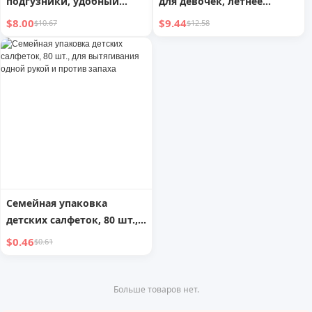
подгузники, удобный
для девочек, летнее
гаджет, тренировочные
детское нижнее белье с
$8.00
$9.44
$10.67
$12.58
штаны
защитой от мочи,
кольцевой подгузник для
младенцев, кольцо,
подгузники для
младенцев, удобный
гаджет
Семейная упаковка
детских салфеток, 80 шт.,
для вытягивания одной
$0.46
$0.61
рукой и против запаха
Больше товаров нет.