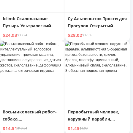
Iclimb Скалолазание
Cy Альпеншток Трости для
Пузырь Ультралегкий
Прогулок Открытый
Одноместный Надувной
Пеший Туризм
$24.93
$28.02
$33.24
$37.36
Матрас
Скалолазание Легкое и
Портативное
Альпинистское
Оборудование
Алюминиевый Сплав
Трости для Самообороны
Восьмиколесный робот-
Первобытный человек,
собака,
наружный карабин,
интеллектуальный,
альпинистская S-образная
$14.51
$1.45
$19.34
$1.93