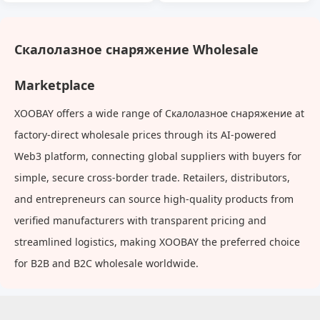
голосовое управление,
пряжка безопасности,
трюковая машина,
крючок, брелок,
дистанционное
многофункциональный,
Скалолазное снаряжение Wholesale
управление, датчик
алюминиевый сплав,
жестов, скалолазание,
скалолазание, 8-образная
Marketplace
деформация, детская
подвесная пряжка
электрическая игрушка
XOOBAY offers a wide range of Скалолазное снаряжение at
factory-direct wholesale prices through its AI-powered
Web3 platform, connecting global suppliers with buyers for
simple, secure cross-border trade. Retailers, distributors,
and entrepreneurs can source high-quality products from
verified manufacturers with transparent pricing and
streamlined logistics, making XOOBAY the preferred choice
for B2B and B2C wholesale worldwide.