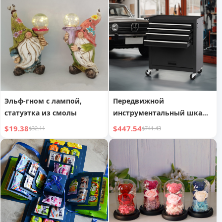
Эльф-гном с лампой,
Передвижной
статуэтка из смолы
инструментальный шкаф
с 4 ящиками
$19.38
$447.54
$32.11
$741.43