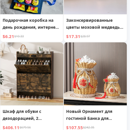
Подарочная коробка на
Законсервированные
день рождения, интернет-
цветы моховой медведь
знаменитость, сюрприз,
стеклянный купол
$6.21
$17.31
$10.33
$28.97
взрыв-коробка, упаковка
украшение
подарков
Шкаф для обуви с
Новый Орнамент для
дезодорацией, 2
гостиной Банка для
откидными ящиками и
сбережения денег для
$406.11
$107.55
$679.56
$242.35