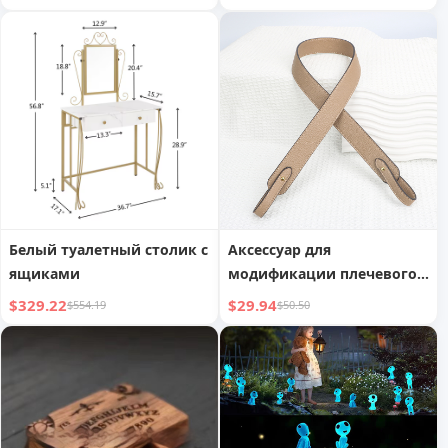
светодиодным сенсорным
взрослых
экраном
Белый туалетный столик с
Аксессуар для
ящиками
модификации плечевого
ремня, совместимый с
$329.22
$29.94
$554.19
$50.50
сумкой Hermes Kelly