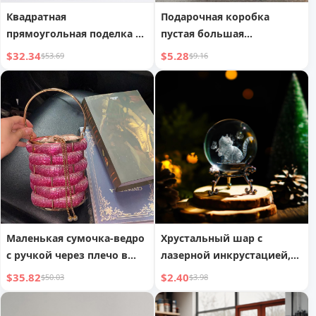
Квадратная
Подарочная коробка
прямоугольная поделка из
пустая большая
палисандра в виде
упаковочная коробка
$32.34
$5.28
$53.69
$9.16
подушечки для лапы
подарок на день рождения
тигра
подруге
Маленькая сумочка-ведро
Хрустальный шар с
с ручкой через плечо в
лазерной инкрустацией,
форме корзины-клетка
настольный орнамент,
$35.82
$2.40
$50.03
$3.98
для птиц
поделки