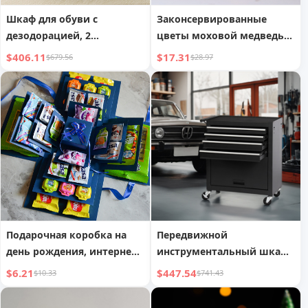
Шкаф для обуви с
Законсервированные
дезодорацией, 2
цветы моховой медведь
откидными ящиками и
стеклянный купол
$406.11
$17.31
$679.56
$28.97
светодиодным сенсорным
украшение
экраном
Подарочная коробка на
Передвижной
день рождения, интернет-
инструментальный шкаф
знаменитость, сюрприз,
с 4 ящиками
$6.21
$447.54
$10.33
$741.43
взрыв-коробка, упаковка
подарков