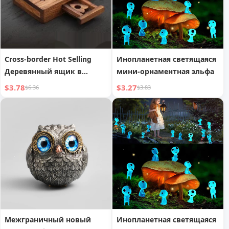
Cross-border Hot Selling
Инопланетная светящаяся
Деревянный ящик в
мини-орнаментная эльфа
форме сердца
$3.78
$3.27
$6.36
$3.83
Межграничный новый
Инопланетная светящаяся