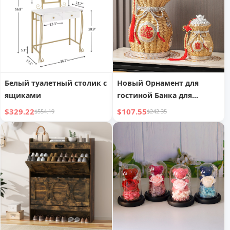
Белый туалетный столик с
Новый Орнамент для
ящиками
гостиной Банка для
сбережения денег для
$329.22
$107.55
$554.19
$242.35
взрослых