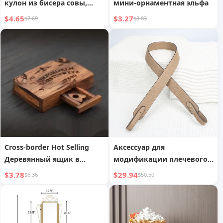
кулон из бисера совы,
мини-орнаментная эльфа
креативное домашнее
$4.65
$3.27
$7.69
$3.83
ремесленное украшение
Cross-border Hot Selling
Аксессуар для
Деревянный ящик в
модификации плечевого
форме сердца
ремня, совместимый с
$3.78
$29.94
$6.36
$50.50
сумкой Hermes Kelly