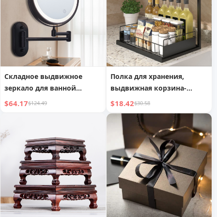
465#
Складное выдвижное
Полка для хранения,
зеркало для ванной
выдвижная корзина-
комнаты, двустороннее со
ящик, полка для хранения
$64.17
$18.42
$124.49
$30.58
светом, гостиничное
косметическое зеркало