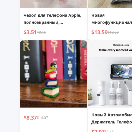
Чехол для телефона Apple,
Новая
полноэкранный,
многофункционал
разноцветные точки,
вертикальная под
$3.51
$13.59
$8.15
$18.58
Рождественская подставка
для охлаждения н
11/12 Силиконовый XS
настольный моби
телефон, компьют
планшет, универс
подставка для хра
артефакт
Новый Автомоби
$8.37
$14.07
Держатель Телефо
Наклеиваемый
$2.07
$3.48