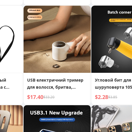
мов с
управления, му
настенный подве
Play и
мобильного тел
ный
USB електричний тример
Угловой бит для
а с
для волосся, бритва,
шуруповерта 105
м-
засоби для видалення
аксессуар для из
$17.40
$2.28
$33.20
$3.85
ворсу, артефакт для
электрической о
видалення ковтунів з
угловой драйвер
одягу
электрической д
шестигранным
хвостовиком