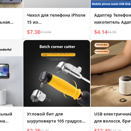
Чехол для телефона iPhone
Адаптер Телефон
ьная
15 из
накопитель Адап
ставка
электрополированной
Угловой адаптер
$7.38
$4.14
$13.04
$6.96
оутбука,
кожи ягненка с
для планшета Hu
льный
металлической линзой
ер,
для iPhone 14,
альная
противоударный
нения,
защитный чехол
льный
Угловой бит для
USB електрични
на
шуруповерта 105 градусов,
для волосся, бри
аксессуар для изгиба
засоби для вида
$2.28
$17.40
$3.85
$33.20