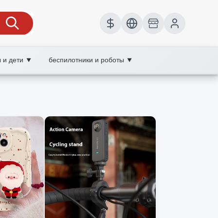
 и дети
беспилотники и роботы
▼
▼
lace
льных телефонов, XOOBAY
 и выгодные цены.