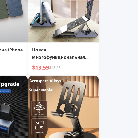
она iPhone
Новая
многофункциональная
анной
вертикальная подставка
$13.59
$18.58
для охлаждения ноутбука,
линзой
настольный мобильный
телефон, компьютер,
й
планшет, универсальная
подставка для хранения,
артефакт