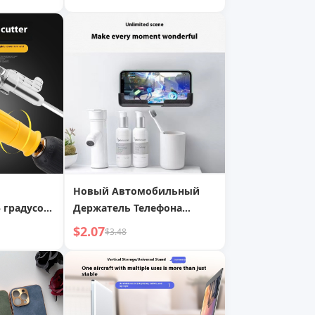
льтяшный
аксессуары для ювелирных
с для
изделий, ремешок для
ефона
телефона
Новый Автомобильный
 градусов,
Держатель Телефона
гиба
Наклеиваемый
$2.07
$3.48
твертки,
Навигационный
 для
Держатель Телефона
рели с
Настенный Универсальный
Многоцелевой