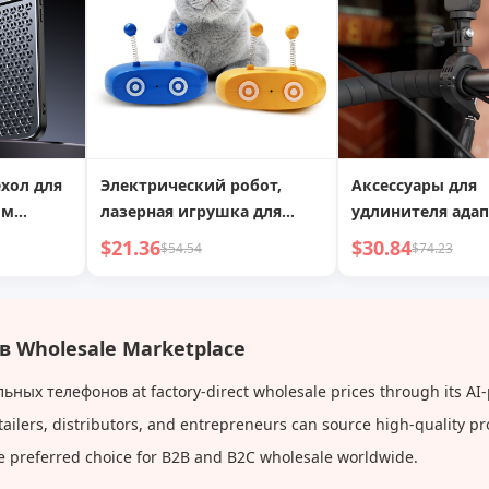
хол для
Электрический робот,
Аксессуары для
ым
лазерная игрушка для
удлинителя адап
 Apple
кошек, перезаряжаемая
$21.36
$30.84
$54.54
$74.23
сплав 13,
через USB, перо
 Wholesale Marketplace
ных телефонов at factory-direct wholesale prices through its AI
tailers, distributors, and entrepreneurs can source high-quality p
e preferred choice for B2B and B2C wholesale worldwide.