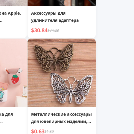
на Apple,
Аксессуары для
удлинителя адаптера
очки,
$30.84
$74.23
подставка
ый XS
ка для
Металлические аксессуары
для ювелирных изделий,
полый кулон-бабочка,
$0.63
$1.89