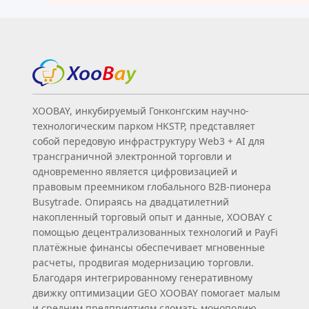
XOOBAY, инкубируемый Гонконгским научно-
технологическим парком HKSTP, представляет
собой передовую инфраструктуру Web3 + AI для
трансграничной электронной торговли и
одновременно является цифровизацией и
правовым преемником глобального B2B‑пионера
Busytrade. Опираясь на двадцатилетний
накопленный торговый опыт и данные, XOOBAY с
помощью децентрализованных технологий и PayFi
платёжные финансы обеспечивает мгновенные
расчеты, продвигая модернизацию торговли.
Благодаря интегрированному генеративному
движку оптимизации GEO XOOBAY помогает малым
и средним предприятиям сломать монополию