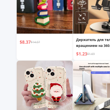
Держатель для те
$8.37
$14.07
вращением на 360
градусов, регули
$1.23
$1.69
складной ленивы
настольный держа
телефона и планш