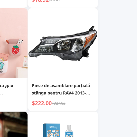
для
емкости, противоударный
нів з
ка для
Piese de asamblare parțială
stânga pentru RAV4 2013-
2015
$222.00
$327.82
льтяшный
с для
ефона