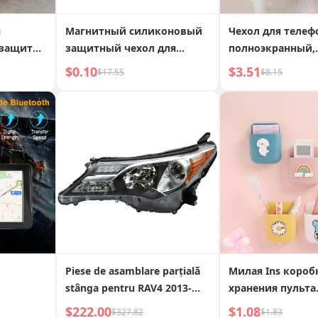
я
Магнитный силиконовый
Чехол для телефо
защитный чехол для
полноэкранный,
сток
локатора отслеживания
разноцветные т
$0.10
$3.51
$17.55
$8.15
Airtags
Рождественская 
11/12 Силиконов
Piese de asamblare parțială
Милая Ins короб
stânga pentru RAV4 2013-
хранения пульта
2015
дистанционного
$222.00
$1.08
$327.82
$1.83