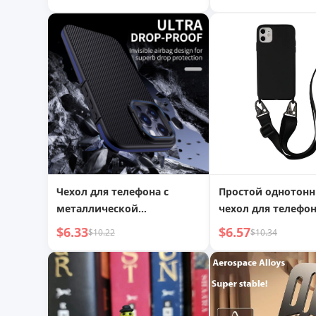
через USB, перо
диагональю 7 дюй
поддержкой
беспроводного Car
Android Auto
Чехол для телефона с
Простой однотон
металлической
чехол для телефон
подставкой Bumblebee из
наплечным ремне
$6.33
$6.57
$10.22
$10.34
углеродного волокна для
шнурком
Apple 16 Защитный чехол