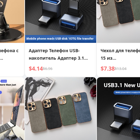
лефона с
Адаптер Телефон USB-
Чехол для телеф
накопитель Адаптер 3.1
15 из
руемый
Угловой адаптер Кабель
электрополиров
$4.14
$7.38
$6.96
$13.04
й
для планшета Huawei
кожи ягненка с
тель для
металлической 
ета
для iPhone 14,
противоударны
защитный чехол