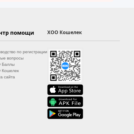
нтр помощи
XOO Кошелек
водство по регистрации
тые вопросы
 Баллы
 Кошелек
а сайта