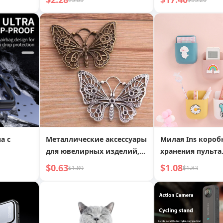
электрической отвертки,
ворсу, артефакт 
на
угловой драйвер для
видалення ковту
рсальный
электрической дрели с
одягу
шестигранным
хвостовиком
а с
Металлические аксессуары
Милая Ins короб
для ювелирных изделий,
хранения пульта
ebee из
полый кулон-бабочка,
дистанционного
$0.63
$1.08
$1.89
$1.83
кна для
аксессуары для ювелирных
управления, му
й чехол
изделий, ремешок для
настенный подве
телефона
мобильного тел