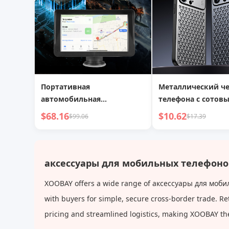
Портативная
Металлический че
автомобильная
телефона с сотов
стереосистема с
теплоотводом для
$68.16
$10.62
$99.06
$17.39
диагональю 7 дюймов с
14, алюминиевый 
поддержкой
противоударный
беспроводного CarPlay и
защитный чехол
Android Auto
аксессуары для мобильных телефонов
XOOBAY offers a wide range of аксессуары для мобиль
with buyers for simple, secure cross-border trade. Re
pricing and streamlined logistics, making XOOBAY th