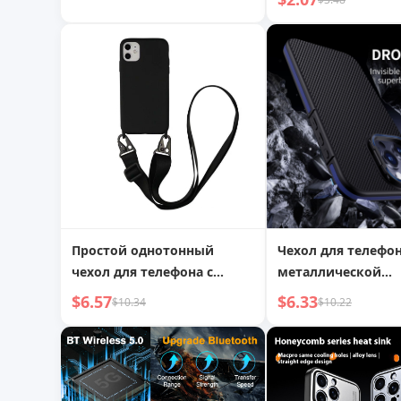
Навигационный
Держатель Телефо
Настенный Униве
Многоцелевой
Простой однотонный
Чехол для телефон
чехол для телефона с
металлической
наплечным ремнем-
подставкой Bumbl
$6.57
$6.33
$10.34
$10.22
шнурком
углеродного воло
Apple 16 Защитны