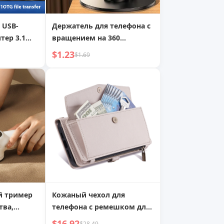
 USB-
Держатель для телефона с
тер 3.1
вращением на 360
 Кабель
градусов, регулируемый
$1.23
$1.69
awei
складной ленивый
настольный держатель для
телефона и планшета
й тример
Кожаный чехол для
тва,
телефона с ремешком для
лення
iPhone 14 Pro, большой
$16.92
$28.49