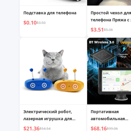
Подставка для телефона
Простой чехол дл
телефона Пряжа с защитой
$0.10
$3.50
объектива из бле
$3.51
$5.36
Электрический робот,
Портативная
лазерная игрушка для
автомобильная
кошек, перезаряжаемая
стереосистема с
$21.36
$68.16
$54.54
$99.06