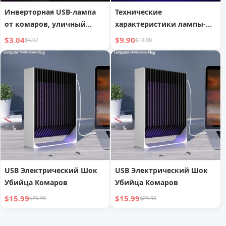
Инверторная USB-лампа
Технические
от комаров, уличный
характеристики лампы-
репеллент от комаров с
убийцы комаров
$3.04
$9.90
$4.07
$19.90
организатором для
комаров, 4-ступенчатое
затемнение, кемпинговая
лампа, аварийный сигнал
SOS
USB Электрический Шок
USB Электрический Шок
Убийца Комаров
Убийца Комаров
$15.99
$15.99
$29.99
$29.99