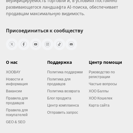
верифицируемость торговли и, в условиях постоянно
развивающегося ландшафта AI‑поиска, обеспечивает
продавцам максимальную видимость.
Присоединиться к сообществу
О нас
Поддержка
Центр помощи
XOOBAY
Политика поддержки
Руководство по
регистрации
Новости и
Политика для
информация
продавцов
Частые вопросы
Вакансии
Политика возврата
XOO Баллы
Правила для
Блог продукта
XOO Кошелек
продавцов
Центр комплаенса
Карта сайта
Правила для
Отправить запрос
покупателей
GEO & SEO