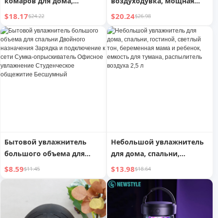
комаров для дома,
воздуходувка, мощная
отпугиватель комаров,
аккумуляторная
$18.17
$20.24
$24.22
$26.98
фантастическая, для
воздуходувка для листьев
помещений, для
для уборки листьев и
младенцев и беременных
барбекю, самовывоз со
женщин, новинка 2024
склада в США
года, ловит комаров,
физически привлекает
комаров
Бытовой увлажнитель
Небольшой увлажнитель
большого объема для
для дома, спальни,
спальни Двойного
гостиной, светлый тон,
$8.59
$13.98
$11.45
$18.64
назначения Зарядка и
беременная мама и
подключение к сети
ребенок, емкость для
Сумка-опрыскиватель
тумана, распылитель
Офисное увлажнение
воздуха 2,5 л