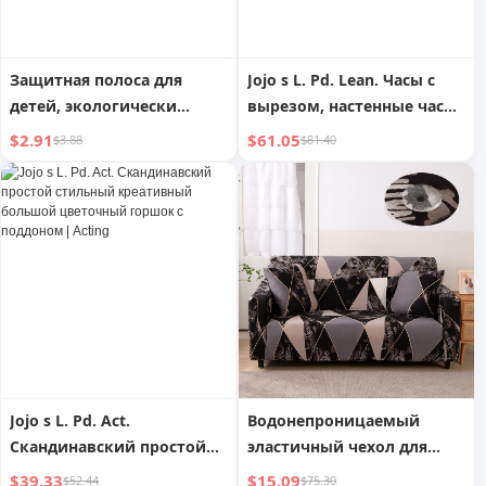
Защитная полоса для
Jojo s L. Pd. Lean. Часы с
детей, экологически
вырезом, настенные часы,
чистая, нетоксичная, с
модные, креативные, с
$2.91
$61.05
$3.88
$81.40
кромкой, мягкая сумка,
высокой детализацией,
защита углов, защита от
декоративные часы | Time
ударов для младенцев,
Tilt
наклейки на стол,
защитная планка
Jojo s L. Pd. Act.
Водонепроницаемый
Скандинавский простой
эластичный чехол для
стильный креативный
дивана с принтом на все
$39.33
$15.09
$52.44
$75.30