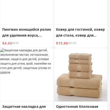
Пингвин моющийся ролик
Ковер для гостиной, ковер
для удаления ворса,
для стола, ковер для
сильный липкий ролик
спальни, новинка 2025
$4.43
$15.86
$5.91
$21.15
для чистки одежды,
года, коврик для пола, не
удаления волос, удаления
требующий ухода, для
пыли, дивана, ковра,
дома, моющийся,
волос, пыли
стираемый, роскошный,
доступный
Защитная накладка для
Однотонная Хлопковая