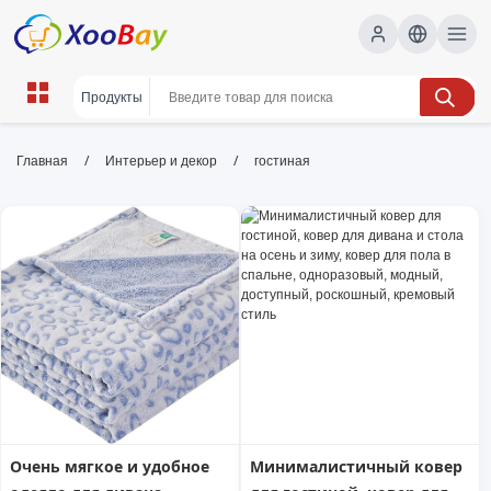
гостиная | XOOBAY B2B/B2C
/
/
Главная
Интерьер и декор
гостиная
Marketplace
гостиная, интерьер, стиль, мебель,
освещение, wholesale гостиная, XOOBAY
Современная гостиная: стиль, комфорт, дизайн интерьера
и практичные идеи.
Очень мягкое и удобное
Минималистичный ковер