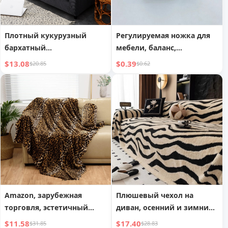
Плотный кукурузный
Регулируемая ножка для
бархатный
мебели, баланс,
универсальный
современная простота
$13.08
$0.39
$20.85
$0.62
эластичный чехол для
дивана
Amazon, зарубежная
Плюшевый чехол на
торговля, эстетичный
диван, осенний и зимний
леопардовый принт,
чехол на подушку для
$11.58
$17.40
$31.85
$28.83