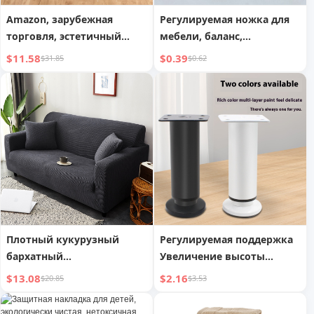
Amazon, зарубежная
Регулируемая ножка для
торговля, эстетичный
мебели, баланс,
леопардовый принт,
современная простота
$11.58
$0.39
$31.85
$0.62
супермягкое одеяло-
конверт, теплое флисовое
одеяло с письмом
Плотный кукурузный
Регулируемая поддержка
бархатный
Увеличение высоты
универсальный
мебели
$13.08
$2.16
$20.85
$3.53
эластичный чехол для
дивана