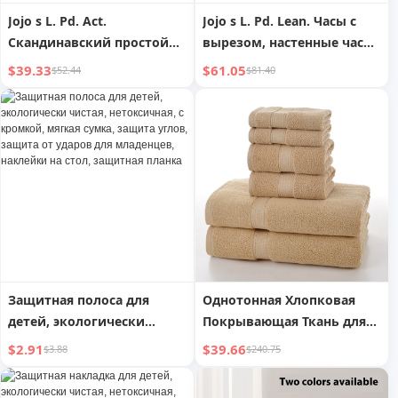
Jojo s L. Pd. Act.
Jojo s L. Pd. Lean. Часы с
Скандинавский простой
вырезом, настенные часы,
стильный креативный
модные, креативные, с
$39.33
$61.05
$52.44
$81.40
большой цветочный
высокой детализацией,
горшок с поддоном |
декоративные часы | Time
Acting
Tilt
Защитная полоса для
Однотонная Хлопковая
детей, экологически
Покрывающая Ткань для
чистая, нетоксичная, с
Дома, Шесть Штук
$2.91
$39.66
$3.88
$240.75
кромкой, мягкая сумка,
защита углов, защита от