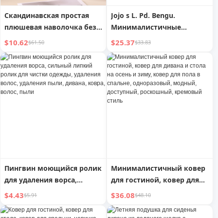
Скандинавская простая
Jojo s L. Pd. Bengu.
плюшевая наволочка без
Минималистичные
внутреннего наполнения
персональные креативные
$10.62
$25.37
$61.50
$33.83
настенные часы в подарок
| Ben Gu
Пингвин моющийся ролик
Минималистичный ковер
для удаления ворса,
для гостиной, ковер для
сильный липкий ролик
дивана и стола на осень и
$4.43
$36.08
$5.91
$48.10
для чистки одежды,
зиму, ковер для пола в
удаления волос, удаления
спальне, одноразовый,