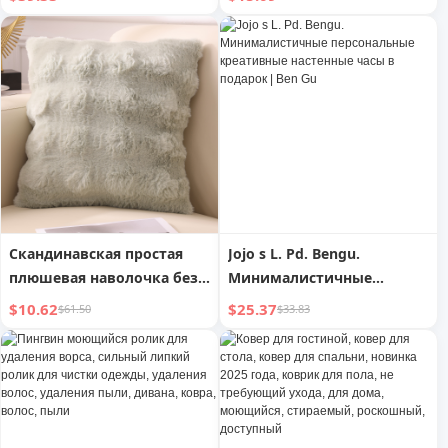
большой цветочный
сезоны, полностью
горшок с поддоном |
охватывающий
Acting
Скандинавская простая
Jojo s L. Pd. Bengu.
плюшевая наволочка без
Минималистичные
внутреннего наполнения
персональные креативные
$10.62
$25.37
$61.50
$33.83
настенные часы в подарок
| Ben Gu