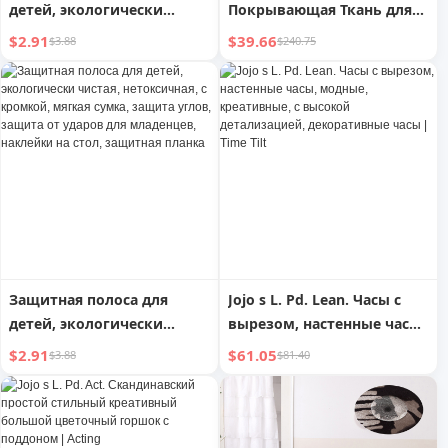
детей, экологически
Покрывающая Ткань для
чистая, нетоксичная,
Дома, Шесть Штук
$2.91
$39.66
$3.88
$240.75
мягкая, защита для детей,
угловая защита для углов,
край, наклейки на стол
для детей, защитные
уголки от ударов
Защитная полоса для
Jojo s L. Pd. Lean. Часы с
детей, экологически
вырезом, настенные часы,
чистая, нетоксичная, с
модные, креативные, с
$2.91
$61.05
$3.88
$81.40
кромкой, мягкая сумка,
высокой детализацией,
защита углов, защита от
декоративные часы | Time
ударов для младенцев,
Tilt
наклейки на стол,