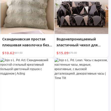
Скандинавская простая
Водонепроницаемый
плюшевая наволочка без
эластичный чехол для
внутреннего наполнения
дивана с принтом на все
$10.62
$15.09
$61.50
$75.30
сезоны, полностью
охватывающий