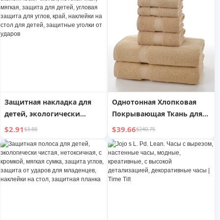
Защитная накладка для
Однотонная Хлопковая
детей, экологически
Покрывающая Ткань для
чистая, нетоксичная,
Дома, Шесть Штук
$2.91
$39.66
$3.88
$240.75
мягкая, защита для детей,
угловая защита для углов,
край, наклейки на стол
для детей, защитные
уголки от ударов