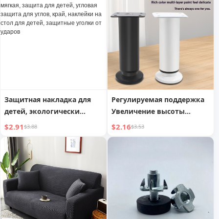
ударов для младенцев,
наклейки на стол,
защитная планка
Защитная накладка для
Регулируемая поддержка
детей, экологически
Увеличение высоты
чистая, нетоксичная,
мебели
$2.91
$2.16
$3.88
$3.53
мягкая, защита для детей,
угловая защита для углов,
край, наклейки на стол
для детей, защитные
уголки от ударов