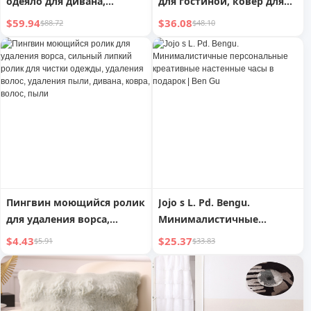
одеяло для дивана,
для гостиной, ковер для
подходит для женщин
дивана и стола на осень и
$59.94
$36.08
$88.72
$48.10
зиму, ковер для пола в
спальне, одноразовый,
модный, доступный,
роскошный, кремовый
стиль
Пингвин моющийся ролик
Jojo s L. Pd. Bengu.
для удаления ворса,
Минималистичные
сильный липкий ролик
персональные креативные
$4.43
$25.37
$5.91
$33.83
для чистки одежды,
настенные часы в подарок
удаления волос, удаления
| Ben Gu
пыли, дивана, ковра,
волос, пыли