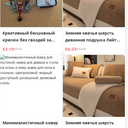
Креативный бесшовный
Зимняя овечья шерсть
крючок без гвоздей за
диванная подушка Лайт
дверью, вешалка для
люкс Хай-энд
$2.10
$6.33
$3.55
$12.85
одежды, плоский крючок,
противоскользящая
утолщенный и
сиденье подушка
расширенный
однотонная чехол для
дивана ткань
дропшиппинг
Минималистичный ковер
Зимняя овечья шерсть