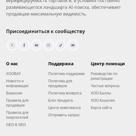
верифицируемость торговли и, в условиях постоянно
развивающегося ландшафта AI‑поиска, обеспечивает
продавцам максимальную видимость.
Присоединиться к сообществу
О нас
Поддержка
Центр помощи
XOOBAY
Политика поддержки
Руководство по
регистрации
Новости и
Политика для
информация
продавцов
Частые вопросы
Вакансии
Политика возврата
XOO Баллы
Правила для
Блог продукта
XOO Кошелек
продавцов
Центр комплаенса
Карта сайта
Правила для
Отправить запрос
покупателей
GEO & SEO