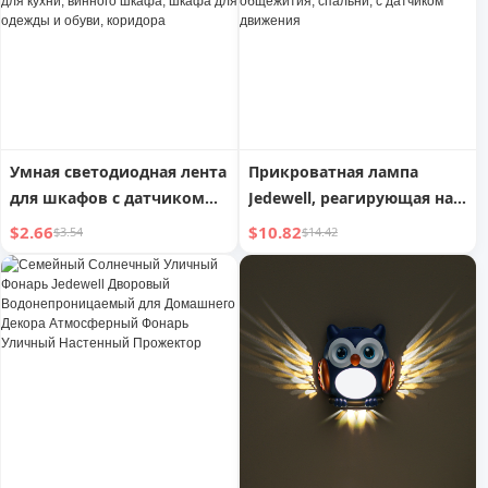
Умная светодиодная лента
Прикроватная лампа
для шкафов с датчиком
Jedewell, реагирующая на
движения человека,
присутствие человека, с
$2.66
$10.82
$3.54
$14.42
беспроводная,
автоматической
самоклеящаяся,
зарядкой, приглушенным
перезаряжаемая, для
светом, для общежития,
кухни, винного шкафа,
спальни, с датчиком
шкафа для одежды и
движения
обуви, коридора