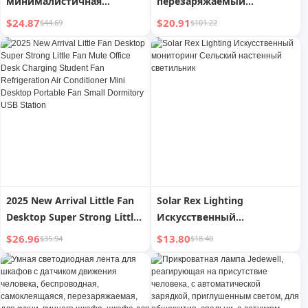
минималистичная
перезаряжаемый
светодиодная наружная
настенный светильник с
$24.87
$20.91
$44.69
$101.22
настенная лампа с
дистанционным
креативной
управлением и тремя
индивидуальностью
цветовыми
температурами
2025 New Arrival Little Fan
Solar Rex Lighting
Desktop Super Strong Little
Искусственный
Fan Mute Office Desk
мониторинг Сельский
$26.96
$13.80
$35.94
$18.40
Charging Student Fan
настенный светильник
Refrigeration Air Conditioner
Mini Desktop Portable Fan
Small Dormitory USB Station