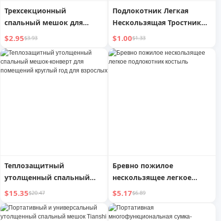
Трехсекционный
Подлокотник Легкая
спальный мешок для
Нескользящая Тростник
путешествий,
для Пожилых
$2.95
$1.00
$3.93
$1.33
защищающий от грязи,
для двух человек
Теплозащитный
Бревно пожилое
утолщенный спальный
нескользящее легкое
мешок-конверт для
подлокотник костыль
$15.35
$5.17
$20.47
$6.89
помещений круглый год
для взрослых