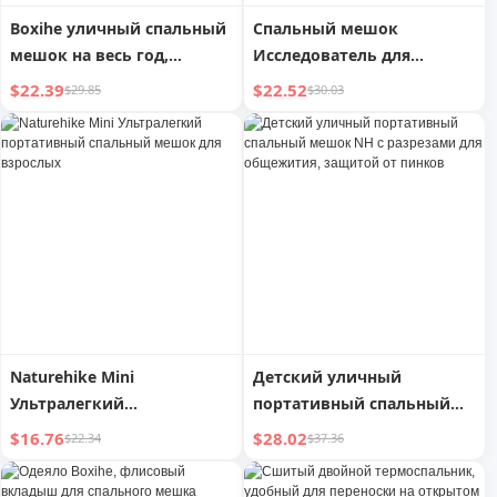
Boxihe уличный спальный
Спальный мешок
мешок на весь год,
Исследователь для
унисекс, взрослый,
взрослых, зимний,
$22.39
$22.52
$29.85
$30.03
одеяло, двойного
утепленный, для защиты
назначения, кемпинг,
от холода, очень
портативный, легкий,
большой, для кемпинга на
одинарный, двойной,
открытом воздухе,
пуховый, хлопковый
одинарное одеяло
двойного назначения
Naturehike Mini
Детский уличный
Ультралегкий
портативный спальный
портативный спальный
мешок NH с разрезами
$16.76
$28.02
$22.34
$37.36
мешок для взрослых
для общежития, защитой
от пинков