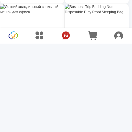
отдыха на природе,
обеденный перерыв,
кемпинга, гостиниц,
военная подготовка,
вагонов, путешествий,
общежитие
защита от грязи, Heattech
Летний холодильный
Business Trip Bedding Non-
спальный мешок для
Disposable Dirty Proof
офиса
Sleeping Bag
$9.72
$10.00
$12.96
$13.33