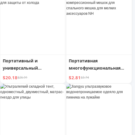
Портативный и
Портативная
универсальный
многофункциональная
утолщенный спальный
сумка-компрессионный
$20.18
$2.81
$26.91
$3.74
мешок Tianshi для защиты
мешок для спального
от холода
мешка для мелких
аксессуаров NH