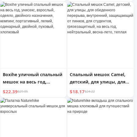
мешок для взрослых
утепленный, для защиты
от холода, очень
большой, для кемпинга на
открытом воздухе,
одинарное одеяло
двойного назначения
Boxihe уличный спальный
Спальный мешок Camel,
мешок на весь год,
детский, для улицы, для
унисекс, взрослый,
обеденного перерыва,
$22.39
$18.17
$29.85
$24.22
одеяло, двойного
внутренний,
назначения, кемпинг,
защищающий от пинков,
портативный, легкий,
для студентов,
одинарный, двойной,
грязезащитный, на весь
пуховый, хлопковый
год, нейтральный, весна-
лето, теплая