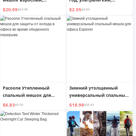
уличный, для кемпинга,
портативный флисовый
$20.99
$2.95
$27.98
$3.93
утолщенный, защита от
спальный мешок
холода, портативный,
одноместный, съемный
капюшон, лоскутный,
хлопковый, конверт,
спальный мешок
Pacoone Утепленный
Зимний утолщенный
спальный мешок для
универсальный спальный
защиты от холода в офисе
мешок для офиса Explorer
$6.83
$18.98
$9.10
$25.31
во время обеденного
перерыва