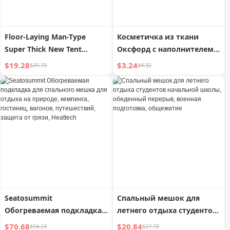
Floor-Laying Man-Type
Косметичка из ткани
Super Thick New Tent
Оксфорд с наполнителем
Outdoor Sleeping Bag
из пуха, мешок для
$19.28
$3.24
$25.70
$4.32
сжатия спального мешка
Seatosummit
Спальный мешок для
Обогреваемая подкладка
летнего отдыха студентов
для спального мешка для
начальной школы,
$70.68
$20.84
$94.24
$27.78