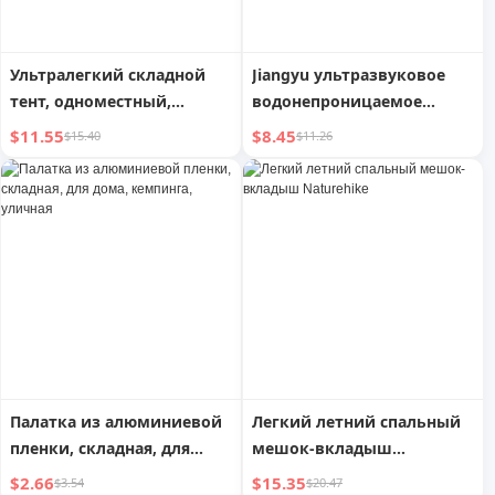
Ультралегкий складной
Jiangyu ультразвуковое
тент, одноместный,
водонепроницаемое
двухместный, матрас-
одеяло для пикника на
$11.55
$8.45
$15.40
$11.26
гнездо для улицы
лужайке
Палатка из алюминиевой
Легкий летний спальный
пленки, складная, для
мешок-вкладыш
дома, кемпинга, уличная
Naturehike
$2.66
$15.35
$3.54
$20.47