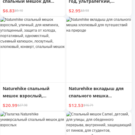
спальный мешок для
год, ультралегкий,
защиты от холода в офисе
портативный флисовый
$6.83
$2.95
$9.10
$3.93
во время обеденного
спальный мешок
перерыва
Naturehike спальный
Naturehike вкладыш для
мешок взрослый,
спального мешка
уличный, для кемпинга,
хлопковый для
$20.99
$12.53
$27.98
$16.71
утолщенный, защита от
путешествий на природе
холода, портативный,
одноместный, съемный
капюшон, лоскутный,