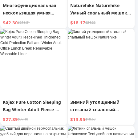
Многофункциональная
Naturehike Naturehike
нескользящая умная
Умный спальный мешок
складная трость с
для взрослых, для
$42.30
$18.17
$215.31
$24.22
выдвижной конструкцией
кемпинга, зимы,
утолщенный, защита от
холода, Heattech,
одинарный, с
возможностью сшивания
Kojex Pure Cotton Sleeping
Зимний утолщенный
Bag Winter Adult Fleece-
стеганый спальный
lined Thickened Cold
мешок Naturehike
$27.89
$13.95
$37.18
$18.60
Protection Fall and Winter
Adult Office Lunch Break