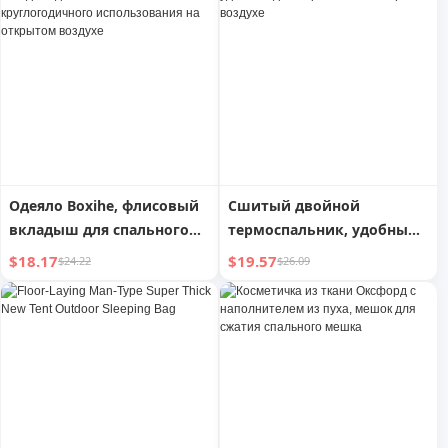
Oдеяло Boxihe, флисовый
Сшитый двойной
вкладыш для спального
термоспальник, удобный
мешка круглогодичного
для переноски на
$18.17
$19.57
$24.22
$26.09
использования на
открытом воздухе
открытом воздухе