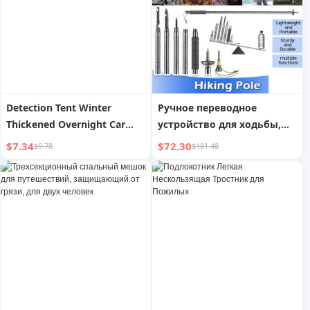
Detection Tent Winter
Ручное переводное
Thickened Overnight Car
устройство для ходьбы,
Sleeping Bag
многофункциональная
$7.34
$72.30
$9.78
$181.48
треккинговая палка для
походов, легкая складная
трость