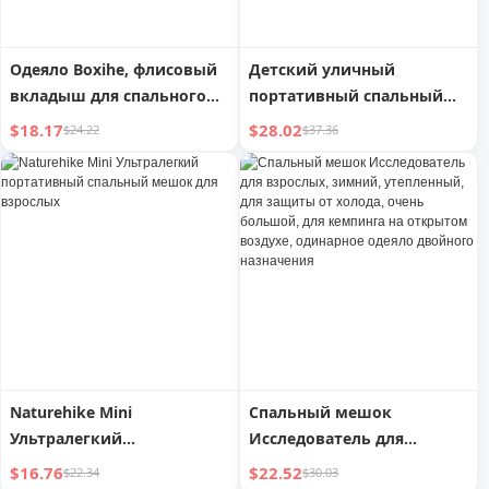
Oдеяло Boxihe, флисовый
Детский уличный
вкладыш для спального
портативный спальный
мешка круглогодичного
мешок NH с разрезами
$18.17
$28.02
$24.22
$37.36
использования на
для общежития, защитой
открытом воздухе
от пинков
Naturehike Mini
Спальный мешок
Ультралегкий
Исследователь для
портативный спальный
взрослых, зимний,
$16.76
$22.52
$22.34
$30.03