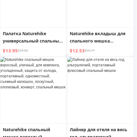
Палатка Naturehike
Naturehike вкладыш для
универсальный спальный
спального мешка
мешок для взрослых
хлопковый для
$13.95
$12.53
$18.60
$16.71
путешествий на природе
Naturehike спальный
Лайнер для отеля на весь
мешок взрослый,
год, ультралегкий,