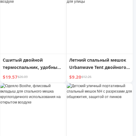
Removable Washable Liner
Сшитый двойной
Летний спальный мешок
термоспальник, удобный
Urbanwave Tent двойного
для переноски на
назначения для улицы
$19.57
$9.20
$26.09
$12.26
открытом воздухе