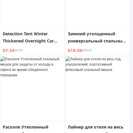
Detection Tent Winter
Зимний утолщенный
Thickened Overnight Car
универсальный спальный
Sleeping Bag
мешок для офиса Explorer
$7.34
$18.98
$9.78
$25.31
Pacoone Утепленный
Лайнер для отеля на весь