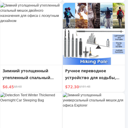
Зимний утолщенный
Ручное переводное
утепленный спальный
устройство для ходьбы,
мешок двойного
многофункциональная
$6.45
$72.30
$8.60
$181.48
назначения для офиса с
треккинговая палка для
лоскутным дизайном
походов, легкая складная
трость