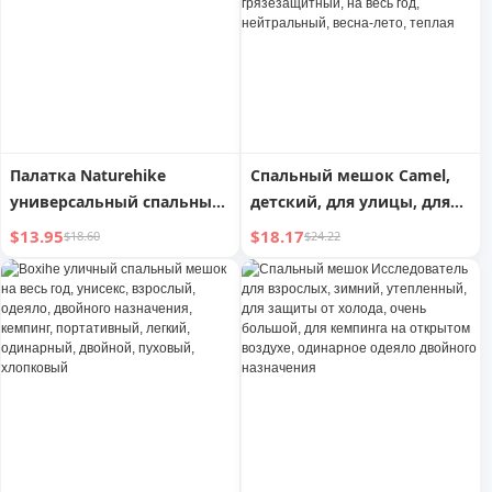
хлопковый, конверт,
спальный мешок
Палатка Naturehike
Спальный мешок Camel,
универсальный спальный
детский, для улицы, для
мешок для взрослых
обеденного перерыва,
$13.95
$18.17
$18.60
$24.22
внутренний,
защищающий от пинков,
для студентов,
грязезащитный, на весь
год, нейтральный, весна-
лето, теплая