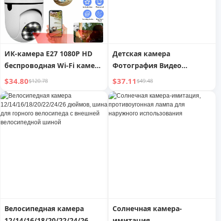
ИК-камера E27 1080P HD
Детская камера
беспроводная Wi-Fi камера
Фотография Видео
безопасности умного дома
Мультяшная Маленькая
$34.80
$37.11
$120.78
$49.48
зеркальная сверхчеткая
цифровая камера
Игрушка Подарок на День
защиты детей
Велосипедная камера
Солнечная камера-
12/14/16/18/20/22/24/26
имитация,