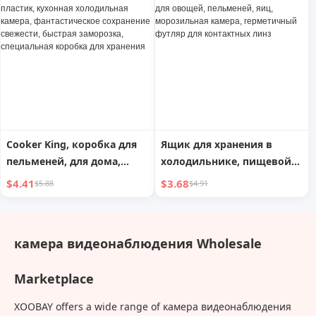
морозильная камера,
хранения, пищевой
контейнер для хранения
пластик, морозильная
пельменей для
камера, холодильная
холодильника
специальная коробка для
хранения
Cooker King, коробка для
Ящик для хранения в
пельменей, для дома,
холодильнике, пищевой
пищевой пластик,
контейнер для овощей,
$4.41
$3.68
$5.88
$4.91
кухонная холодильная
пельменей, яиц,
камера, фантастическое
морозильная камера,
сохранение свежести,
герметичный футляр для
камера видеонаблюдения Wholesale
быстрая заморозка,
контактных линз
специальная коробка для
Marketplace
хранения
XOOBAY offers a wide range of камера видеонаблюдения