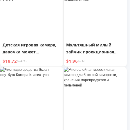
Детская игровая камера,
Мультяшный милый
девочка может
зайчик проекционная
фотографировать и
камера брелок Год
$18.72
$1.96
$24.96
$2.61
печатать, подарок на день
Дракона подвеска для
рождения для ребенка,
школьной сумки милый
детская цифровая камера
брелок маленький
Polaroid
подарок оптом