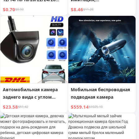
дюймов, шина для
противоугонная лампа для
$0.70
$8.46
$0.93
$11.28
горного велосипеда с
наружного использования
внешней велосипедной
шиной
Автомобильная камера
Мобильная беспроводная
заднего вида с углом
подводная камера
обзора 170 градусов,
$23.58
$559.14
$51.42
$1025.10
металлическая,
водонепроницаемая