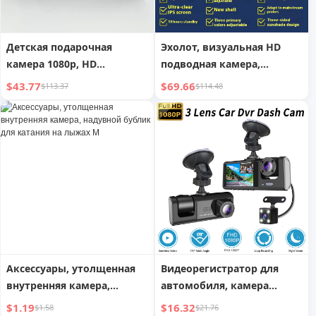
Детская подарочная
Эхолот, визуальная HD
камера 1080p, HD
подводная камера,
цифровая камера с 16
рыболовный дисплей,
$43.77
$69.66
$113.37
$114.48
миллионами пикселей
супер ночное видение для
подледного лова и поиска
рыбных мест в мутной
воде
Аксессуары, утолщенная
Видеорегистратор для
внутренняя камера,
автомобиля, камера
надувной бублик для
безопасности.
$1.19
$16.32
$1.58
$21.76