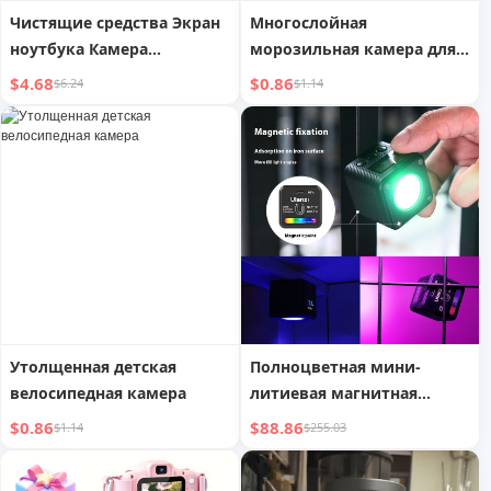
Чистящие средства Экран
Многослойная
ноутбука Камера
морозильная камера для
Клавиатура
быстрой заморозки,
$4.68
$0.86
$6.24
$1.14
хранения морепродуктов
и пельменей
Утолщенная детская
Полноцветная мини-
велосипедная камера
литиевая магнитная
камера, заполняющий
$0.86
$88.86
$1.14
$255.03
свет