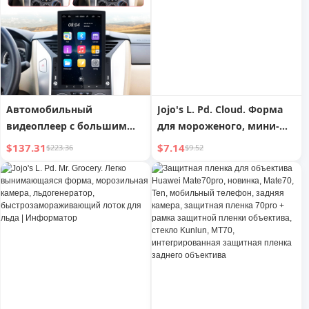
шайб
отпечатков пальцев и GPS,
автомобильный прочный
планшет
Автомобильный
Jojo's L. Pd. Cloud. Форма
видеоплеер с большим
для мороженого, мини-
9,7-дюймовым экраном,
форма для кубиков льда,
$137.31
$7.14
$223.36
$9.52
Android 13, навигация,
морозильная камера,
камера заднего вида,
фруктовый лед, тысяча
встроенный GPS-
облаков
навигатор