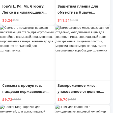
Jojo's L. Pd. Mr. Grocery.
Защитная пленка для
Легко вынимающаяся
объектива Huawei
форма, морозильная
Mate70pro, новинка,
$5.24
$11.51
$6.99
$15.34
камера, льдогенератор,
Mate70, Ten, мобильный
быстрозамораживающий
телефон, задняя камера,
лоток для льда |
защитная пленка 70pro +
Информатор
рамка защитной пленки
объектива, стекло Kunlun,
MT70, интегрированная
защитная пленка заднего
объектива
Свежесть продуктов,
Замороженное мясо,
пищевая нержавеющая
упакованное отдельно,
сталь, прямоугольный
холодильный ящик для
$9.72
$9.70
$12.96
$12.93
контейнер с крышкой,
хранения мяса,
пельменница,
специальный ящик для