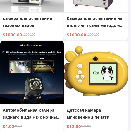
камера для испытания
Камера для испытания на
газовых паров
пиллинг ткани методом
случайного истирания
$1000.00
$1000.00
$2000.00
$2000.00
Автомобильная камера
Детская камера
заднего вида HD с ночным
мгновенной печати
видением
$4.02
$12.00
$6.54
$24.00