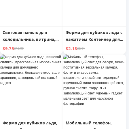
передатчик карты памяти
Typec компьютер USB-
накопитель нейтральный
Световая панель для
Форма для кубиков льда с
холодильника, витрина,
нажатием Контейнер для
морозильная камера,
кубиков льда для
$9.75
$2.18
$13.00
$2.91
специальное холодильное
домашнего хранения
освещение для готовых
Ледовая форма
продуктов, теплый
Морозильная камера
светодиодный прилавок,
Ледовый склад
сверхяркая лампа со
Инструмент для
световой трубкой
приготовления
абразивных материалов
Удобный гаджет
Форма для кубиков льда,
Мобильный телефон,