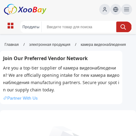
камера видеонаблюдения |
/
/
Главная
электронная продукция
камера видеонаблюдения
XOOBAY B2B/B2C Marketplace
Join Our Preferred Vendor Network
камера видеонаблюдения, CCTV,
Are you a top-tier supplier of камера видеонаблюдени
безопасность, наблюдение, wholesale камера
я? We are officially opening intake for new камера видео
видеонаблюдения, XOOBAY
наблюдения manufacturing partners. Secure your spot i
Качество, надёжность и доступная цена камер для дома и
n our supply chain today.
бизнеса.
Partner With Us