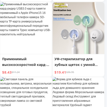
катания на лыжах M
Компактный
видеорегистратор 2-
дюймовый экран передняя
и внутренняя двойная
камера автомобиля 1080P
с WDR, ночным видением,
G-сенсором
автоблокировки,
циклической записью с
картой 32 ГБ
Применимый
УФ-стерилизатор для
высокоскоростной кард-
зубных щеток с умной
ридер USB3.0 карта
зарядкой, портативная
$8.43
$19.41
$11.24
$36.95
памяти применимый к
стерилизующая камера,
Apple iPhone15 16
интегрированный
мобильный телефон
держатель для
камера SD-карта TF-карта
электрических зубных
универсальный
щеток с настенным
многофункциональный
креплением