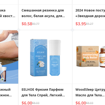
ажа
Смешанная резинка для
2024 Новое пост
волос, белая акула, для
«Звездная дорож
прически, коричневые
преследующая св
$0.58
$3.95
$0.77
$5.27
большие заколки, высокая
маникюр «Кошач
эластичность, прочные, не
ручная работа, 
повреждают волосы,
ногти, белый, д
расширенные
роскошь, повсед
короткие, розо
ажный
EELHOE Фрезия Парфюм
WoodSleep Цитр
ежное
для Тела Спрей, Легкий
Масло для Тела
ство для
Аромат Мягкий Аромат с
Увлажняющее Ци
$6.00
$6.00
$8.03
$8.03