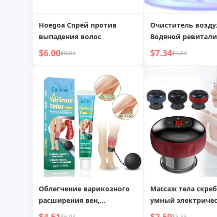
Hoegoa Спрей против
Очиститель воздух
выпадения волос
Водяной ревитали
воздуха, мойка во
$6.00
$7.34
$8.03
$9.84
освежитель возду
ароматизатор по
диффузор аромат
эфирных масел с
регулируемой 7-ц
светодиодной под
Облегчение варикозного
Массаж тела скре
расширения вен,
умный электриче
улучшение
вакуумный массаж
$4.51
$2.50
$6.04
$3.35