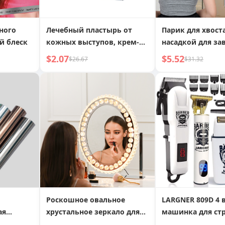
ного
Лечебный пластырь от
Парик для хвоста
й блеск
кожных выступов, крем-
насадкой для за
пластырь от отеков
волос, эффект к
$2.07
$5.52
$26.67
$31.32
нижних конечностей
волна
Роскошное овальное
LARGNER 809D 4 в
ая
хрустальное зеркало для
машинка для ст
ого
макияжа с подсветкой,
волос для мужчи