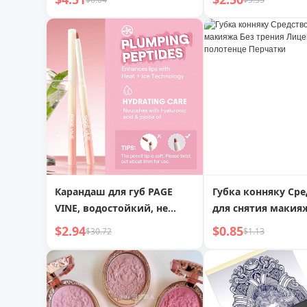
кровообращения,
подогревом, прис
паукообразные
спины, шеи, рук, з
варикозные вены для
подогревом, без 
уставших тяжелых ног,
быстрое облегчение,
принадлежности для
вечеринок
Карандаш для губ PAGE
Губка конняку Сре
VINE, водостойкий, не
для снятия макия
размазывающийся,
трения Лицевое п
$2.94
$0.85
$30.72
$1.13
стойкий
Перчатки