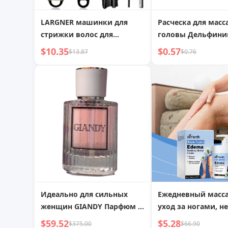
LARGNER машинки для
Расческа для масс
стрижки волос для
головы Дельфиний хвост с
мужчин
меридианами
$10.35
$0.57
$13.87
$0.76
профессиональные,
беспроводной триммер
для бороды и
электробритвы для
мужчин, перезаряжаемый
набор парикмахерских
принадлежностей из 8
предметов со
светодиодным дисплеем,
мужской набор для ухода
Идеально для сильных
Ежедневный масс
женщин GIANDY Парфюм -
уход за ногами, н
SENSATION
питательное сред
$59.52
$5.28
$375.00
$66.90