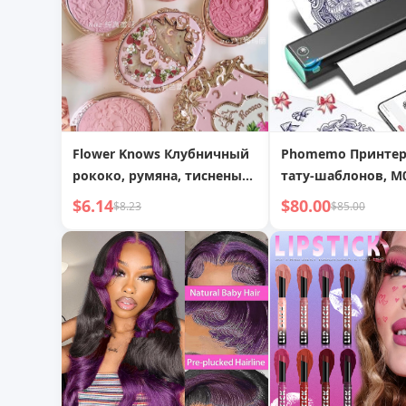
Flower Knows Клубничный
Phomemo Принтер
рококо, румяна, тисненые
тату-шаблонов, M
румяна, макияж лица,
Беспроводной
$6.14
$80.00
$8.23
$85.00
матовые, мерцающие,
термопринтер для
водостойкие,
натуральные, нюдовые,
осветляющие скулы