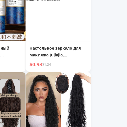
ичный
Настольное зеркало для
в
макияжа Jujiajia,
с
деревянное,
$0.93
$1.24
одностороннее, для офиса,
для женщин, маленькое,
для туалетного столика,
для студентов,
общежития, спальни