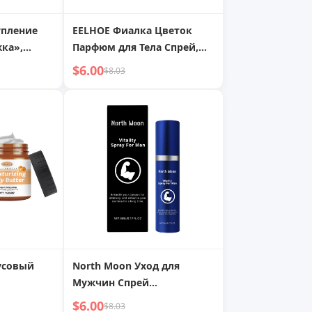
упление
EELHOE Фиалка Цветок
ка»,
Парфюм для Тела Спрей,
ет,
Свежий и Приятный
$6.00
$8.03
ий глаз»,
Натуральный Аромат
носимые
Легкий Нежный
оступная
Очаровательный Аромат
невные,
вые
усовый
North Moon Уход для
Мужчин Спрей
трусовое
Энергизирующий
$6.00
$8.03