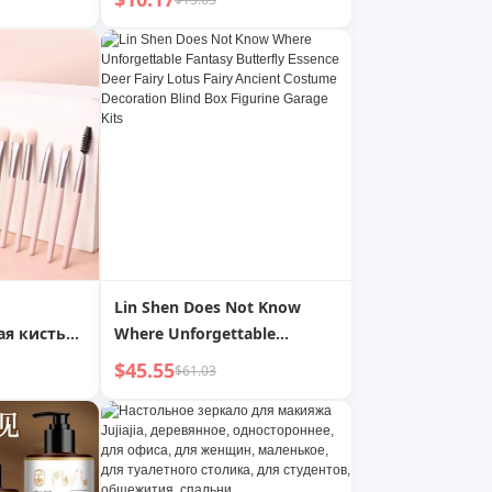
ый набор,
экраном, Перезаряжаемый
ей,
через USB
ые
Lin Shen Does Not Know
ая кисть
Where Unforgettable
бор
Fantasy Butterfly Essence
$45.55
$61.03
яжа с
Deer Fairy Lotus Fairy
хлом для
Ancient Costume Decoration
ры,
Blind Box Figurine Garage
ра, теней
Kits