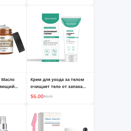
Мужской Стойкий
Увлажняющий и
ережное
Увлажняющий Спрей для
Ухода за Телом
 Масло
Крем для ухода за телом
няющий
очищает тело от запаха
Кожу
подмышек, пота,
$6.00
$8.03
Кремовым
долговечный легкий
м
аромат, освежающий уход