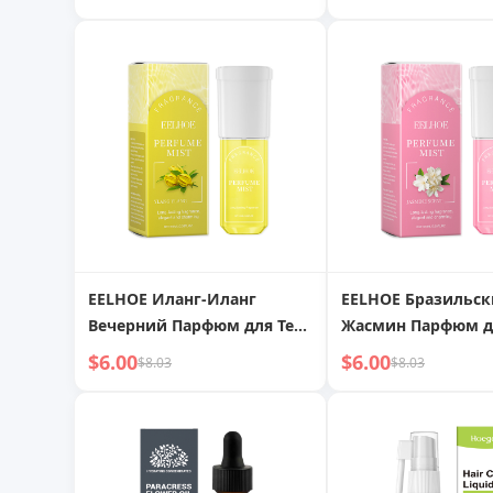
наружного примен
крем для шеи
EELHOE Иланг-Иланг
EELHOE Бразильс
Вечерний Парфюм для Тела
Жасмин Парфюм д
Спрей, Легкий Аромат
Спрей, Легкий Ар
$6.00
$6.00
$8.03
$8.03
Мягкий Аромат с
Мягкий Аромат с
Натуральной Свежестью и
Натуральной Свеж
Нежирный Легкий Аромат
Нежирный Легкий