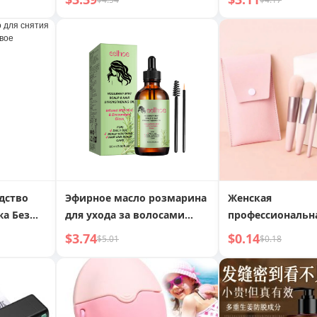
адка для
петли - милые,
набор, педикюрн
арядка с
сексуальные, моющиеся и
кусачки для ногт
батареи
многоразовые
профессиональн
дство
Эфирное масло розмарина
Женская
жа Без
для ухода за волосами
профессиональн
олотенце
восстанавливает волосы,
для макияжа, на
$3.74
$0.14
$5.01
$0.18
сухие и пушистые волосы,
кистей для маки
гладкие волосы
портативным че
рассыпчатой пуд
румян, хайлайте
для век