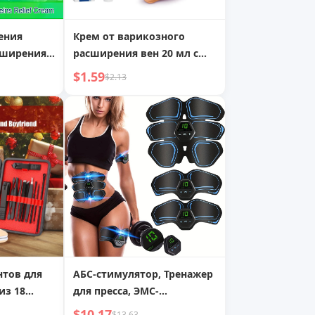
ения
Крем от варикозного
сширения
расширения вен 20 мл с
и,
массажным карандашом,
$1.59
$2.13
суды,
терапия синим светом,
бразные
удаление пятен на коже
, лечение,
овеносных
нтов для
АБС-стимулятор, Тренажер
из 18
для пресса, ЭМС-
икюрный
стимулятор мышц с ЖК-
$10.17
$13.63