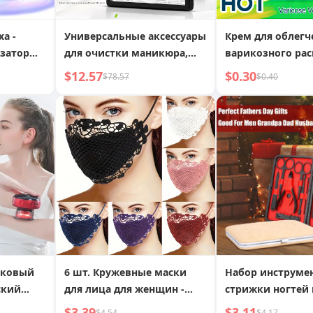
а -
Универсальные аксессуары
Крем для облегч
затор
для очистки маникюра,
варикозного ра
здуха,
фильтрующий экран
вен, усталые ног
$12.57
$0.30
$78.57
$0.40
ха,
расширенные со
мещений,
флебит, паукоо
ов и
вены, боль, отек
разглаживание,
ветной
покраснение кр
светкой
сосудов
бковый
6 шт. Кружевные маски
Набор инструме
ский
для лица для женщин -
стрижки ногтей 
ер с
регулируемые ушные
предметов, ман
$3.39
$3.11
$4.54
$4.17