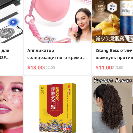
 для
Аппликатор
Zitang Bess отл
08F
солнцезащитного крема -
шампунь проти
портативный - ролл-он
выпадения воло
$18.00
$11.00
$22.00
$13.00
 тату
солнцезащитный крем