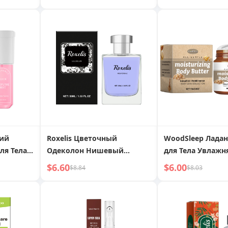
ения,
Натуральной Свежестью и
Питает Масло
Нежирный Легкий Аромат
Увлажняющее,
Освежающее и Б
Уход за Кожей
кий
Roxelis Цветочный
WoodSleep Ладан
ля Тела
Одеколон Нишевый
для Тела Увлаж
омат
Стойкий Свежий
Увлажняет Всю 
$6.60
$6.00
$8.84
$8.03
Очарование Свидания
Шелковистым, 
естью и
Легкий Аромат Светло-
Прикосновение
 Аромат
голубой Морской Аромат
Цветочный