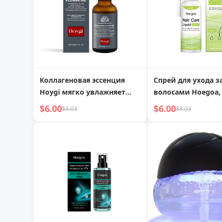
Коллагеновая эссенция
Спрей для ухода з
Hoygi мягко увлажняет
волосами Hoegoa,
кожу лица, осветляет и
мягкий, пышный 
$6.00
$6.00
$8.03
$8.03
придает сияние
увлажняющий спр
ухода за волосам