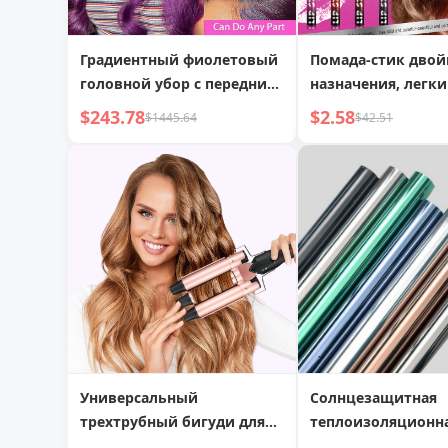
Градиентный фиолетовый
Помада-стик двой
головной убор с передним
назначения, легки
кружевом из натуральных
$243.78
$2.58
$1445.64
$42.51
волос
Универсальный
Солнцезащитная
трехтрубный бигуди для
теплоизоляционн
создания волн
пленка для оконн