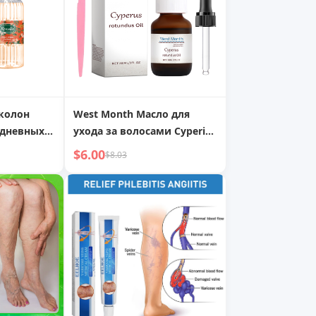
колон
West Month Масло для
едневных
ухода за волосами Cyperi
ральный
Rhizoma (с скребком)
$6.00
$8.03
аромат,
Растительное эфирное
тельный
масло Cyperi Rhizoma,
увлажняющее и питающее
масло для ухода за
волосами