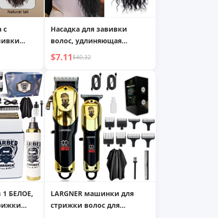
 с
Насадка для завивки
вивки
волос, удлиняющая
укурузы,
локоны с эффектом
$7.11
$40.32
кукурузы, волна
 1 БЕЛОЕ,
LARGNER машинки для
рижки
стрижки волос для
н,
мужчин,