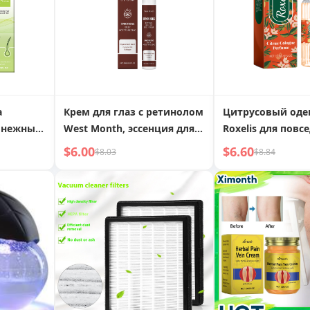
а
Крем для глаз с ретинолом
Цитрусовый оде
 нежный,
West Month, эссенция для
Roxelis для повс
и
глаз, осветляет мелкие
свиданий, нату
$6.00
$6.60
$8.03
$8.84
ей для
морщинки, нежная кожа,
свежий стойкий 
и
увлажняющий крем для
легкий очарова
глаз
одеколон