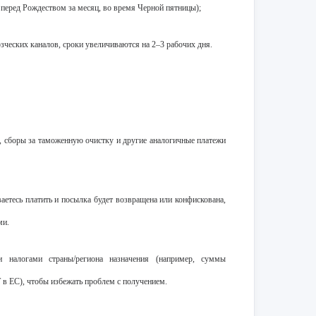
перед Рождеством за месяц, во время Черной пятницы);
озческих каналов, сроки увеличиваются на 2–3 рабочих дня.
сборы за таможенную очистку и другие аналогичные платежи
аетесь платить и посылка будет возвращена или конфискована,
ми.
 налогами страны/региона назначения (например, суммы
 в ЕС), чтобы избежать проблем с получением.