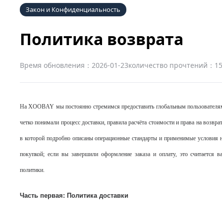
Закон и Конфиденциальность
Политика возврата
Время обновления：2026-01-23
количество прочтений：1
На XOOBAY мы постоянно стремимся предоставить глобальным пользователям
четко понимали процесс доставки, правила расчёта стоимости и права на возвр
в которой подробно описаны операционные стандарты и применимые условия н
покупкой; если вы завершили оформление заказа и оплату, это считается
политики.
Часть первая: Политика доставки