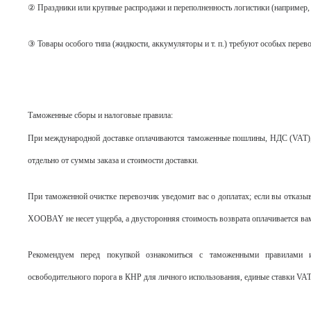
② Праздники или крупные распродажи и переполненность логистики (например, 
③ Товары особого типа (жидкости, аккумуляторы и т. п.) требуют особых перев
Таможенные сборы и налоговые правила:
При международной доставке оплачиваются таможенные пошлины, НДС (VAT), 
отдельно от суммы заказа и стоимости доставки.
При таможенной очистке перевозчик уведомит вас о доплатах; если вы отказыв
XOOBAY не несет ущерба, а двусторонняя стоимость возврата оплачивается ва
Рекомендуем перед покупкой ознакомиться с таможенными правилами и
освободительного порога в КНР для личного использования, единые ставки VAT