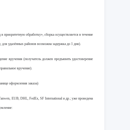
д в приоритетную обработку», сборка осуществляется в течение
; для удалённых районов возможна задержка до 1 дня).
дение вручения (получатель должен предъявить удостоверение
правильное вручение).
ранице оформления заказа)
wen, EUB, DHL, FedEx, SF International и др.; уже проведена
рмление: