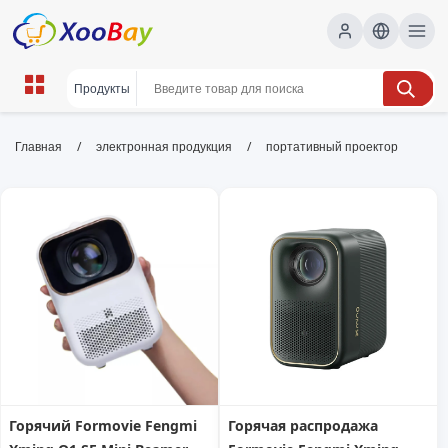
портативный проектор | XOOBAY
/
/
Главная
электронная продукция
портативный проектор
B2B/B2C Marketplace
портативный,проектор,карманный, wholesale
портативный проектор, XOOBAY
Компактный проектор для развлечений, кино и
презентаций дома, в пути и на улице.
Горячий Formovie Fengmi
Горячая распродажа