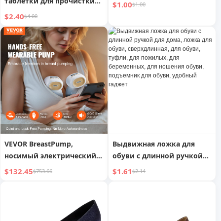
таблетки для прочистки
$1.00
$1.00
труб - Эффективно
$2.40
$4.00
растворяют засоры,
освежают трубы без
запаха
VEVOR BreastPump,
Выдвижная ложка для
носимый электрический
обуви с длинной ручкой
молокоотсос без рук, 4
для дома, ложка для
$132.45
$1.61
$753.66
$2.14
режима 12 уровней,
обуви, сверхдлинная, для
мощное всасывание 300
обуви, туфли, для
мм рт. ст., ультра-тихий
пожилых, для
портативный
беременных, для ношения