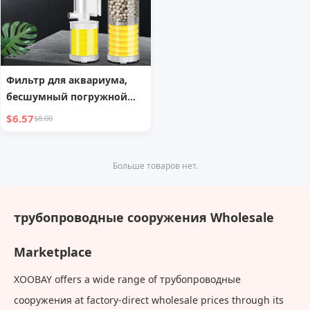
Фильтр для аквариума,
бесшумный погружной
насос, фильтр, аэратор
$6.57
$8.00
Больше товаров нет.
трубопроводные сооружения Wholesale
Marketplace
XOOBAY offers a wide range of трубопроводные
сооружения at factory-direct wholesale prices through its