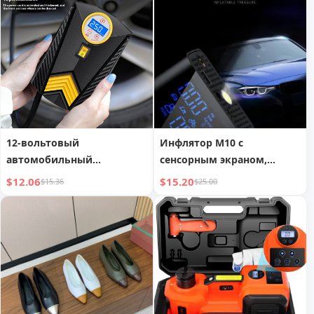
12-вольтовый
Инфлятор M10 с
автомобильный
сенсорным экраном,
компрессор для шин,
автомобильный инфлятор
$12.06
$15.20
$15.36
$25.00
компактный портативный
автомобильный
электрический насос для
накачки шин