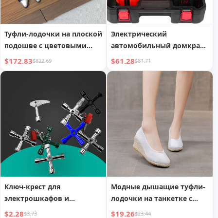
Туфли-лодочки на плоской
Электрический
подошве с цветовыми
автомобильный домкрат,
сочетаниями в стиле
гидравлический домкрат
$172.83
$61.28
$822.69
$81.71
ретро, однотонные
грузоподъемностью 5
тонн / 11023 фунтов
Ключ-крест для
Модные дышащие туфли-
электрошкафов и
лодочки на танкетке с
автомобильных лифтов
вырезом из льна
$2.28
$19.26
$3.73
$23.44