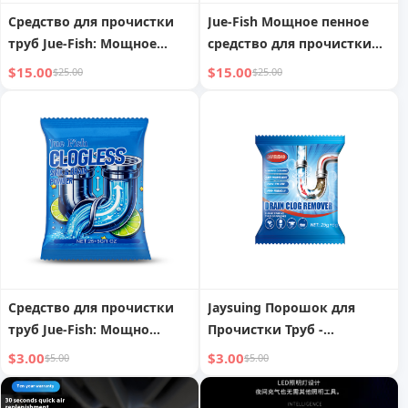
Средство для прочистки
Jue-Fish Мощное пенное
труб Jue-Fish: Мощное
средство для прочистки
средство для растворения
труб: Устраните засоры и
$15.00
$15.00
$25.00
$25.00
жира, быстро устраняет
запахи, восстановите
засоры в унитазах, сливах
проходимость
и канализации
Средство для прочистки
Jaysuing Порошок для
труб Jue-Fish: Мощно
Прочистки Труб -
растворяет засоры,
Устраните Засоры и
$3.00
$3.00
$5.00
$5.00
освежает трубы,
Запахи за 30 Минут для
экологично и безопасно
Свободного Стока