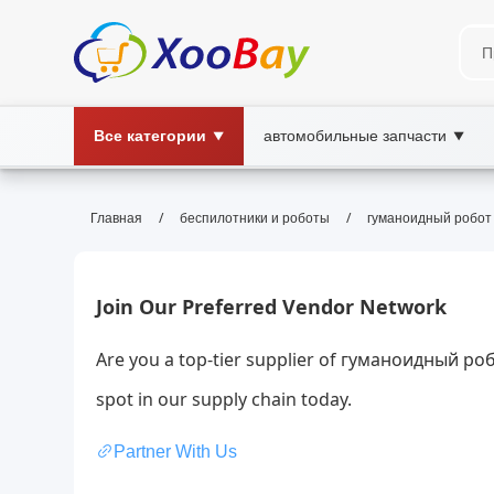
Все категории
автомобильные запчасти
▼
▼
гуманоидный робот | XOOBAY 
/
/
Главная
беспилотники и роботы
гуманоидный робот
гуманоидный робот, робототехника, ис
Краткий обзор гуманоидных роботов: архитектура
исследованиях и глобальном будущем.
Join Our Preferred Vendor Network
Are you a top-tier supplier of гуманоидный ро
spot in our supply chain today.
Partner With Us