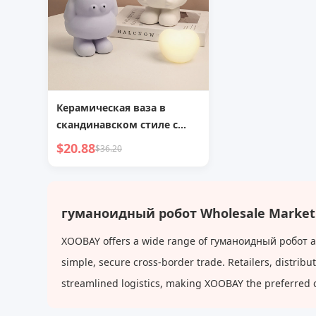
Керамическая ваза в
скандинавском стиле с
абстрактным
$20.88
$36.20
гуманоидным дизайном
для домашнего декора
гуманоидный робот Wholesale Market
XOOBAY offers a wide range of гуманоидный робот at 
simple, secure cross-border trade. Retailers, distri
streamlined logistics, making XOOBAY the preferred 