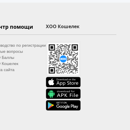
нтр помощи
XOO Кошелек
водство по регистрации
тые вопросы
 Баллы
 Кошелек
а сайта