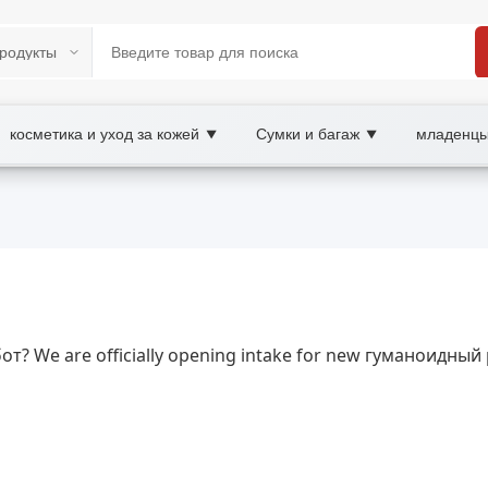
косметика и уход за кожей
Сумки и багаж
младенцы
▼
▼
B2B/B2C Marketplace
кусственный интеллект, wholesale гуманоидны
, сенсоры, ИИ, управление, взаимодействие с человеком, 
бот? We are officially opening intake for new гуманоидный