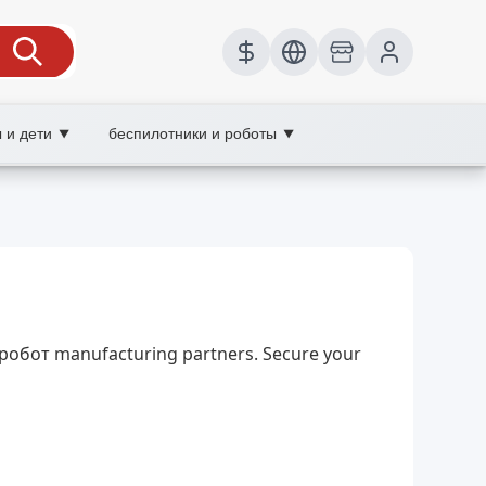
 и дети
беспилотники и роботы
▼
▼
й робот, XOOBAY
применение в производстве, обслуживании и
 робот manufacturing partners. Secure your