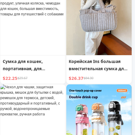
велосипеда и коляски,
органайзером для
регулировка, фиксация
родителей, лотком для
закусок и
подстаканниками, 25 кг на
одно место, черная
Сумка для кошек,
Корейская Ins большая
портативная, для
вместительная сумка для
прогулок, фантастический
мам
$22.25
$26.37
$29.67
$84.30
продукт, уличная коляска,
чемодан для кошек,
большая вместимость,
товары для путешествий с
собаками