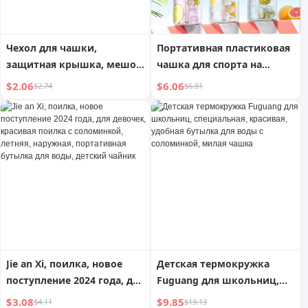
Чехол для чашки,
Портативная пластиковая
защитная крышка, мешок
чашка для спорта на
для бутылки с водой,
открытом воздухе,
$2.06
$6.06
$2.74
$6.81
ремешок для термоса,
устойчивая к высоким
детский, противоударный
температурам
и портативный, с ручкой,
водонепроницаемые
прихватки, ручная работа
Jie an Xi, поилка, новое
Детская термокружка
поступление 2024 года, для
Fuguang для школьниц,
девочек, красивая поилка
специальная, красивая,
$3.08
$9.85
$4.11
$13.13