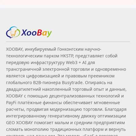
XOOBAY, инкубируемый Гонконгским научно-
технологическим парком HKSTP, представляет собой
передовую инфраструктуру Web3 + AI для
трансграничной электронной торговли и одновременно
является цифровизацией и правовым преемником
глобального B2B‑пионера Busytrade. Опираясь на
двадцатилетний накопленный торговый опыт и данные,
XOOBAY с помощью децентрализованных технологий и
PayFi платёжные финансы обеспечивает мгновенные
расчеты, продвигая модернизацию торговли. Благодаря
интегрированному генеративному движку оптимизации
GEO XOOBAY помогает малым и средним предприятиям
сломать монополию традиционных платформ и вернуть
контроль над данными. Эта модель «SaaS + торговая