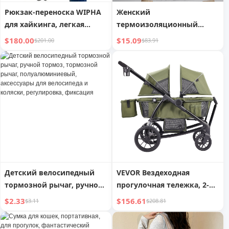
Рюкзак-переноска WIPHA
Женский
для хайкинга, легкая
термоизоляционный
плечевая переноска для
рюкзак
$180.00
$15.09
$201.00
$83.91
малышей с
солнцезащитным
козырьком, рюкзак для
малышей
Детский велосипедный
VEVOR Вездеходная
тормозной рычаг, ручной
прогулочная тележка, 2-
тормоз, тормозной рычаг,
местная складная
$2.33
$156.61
$3.11
$208.81
полуалюминиевый,
экспедиционная коляска-
аксессуары для
тележка 2-в-1, с навесом,