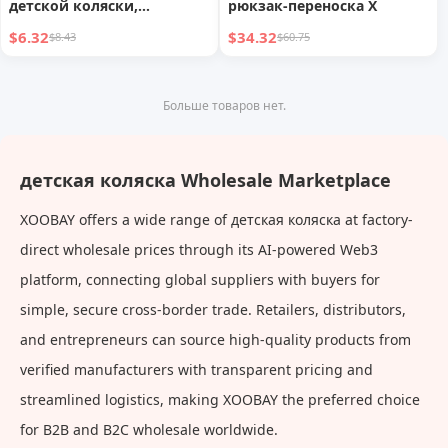
детской коляски,
рюкзак-переноска X
музыкальный
$6.32
$34.32
$8.43
$60.75
мобильный, игрушки для
коляски, автокресло 0-1
года, погремушка,
Больше товаров нет.
комфорт, подвес для
кроватки
детская коляска Wholesale Marketplace
XOOBAY offers a wide range of детская коляска at factory-
direct wholesale prices through its AI-powered Web3
platform, connecting global suppliers with buyers for
simple, secure cross-border trade. Retailers, distributors,
and entrepreneurs can source high-quality products from
verified manufacturers with transparent pricing and
streamlined logistics, making XOOBAY the preferred choice
for B2B and B2C wholesale worldwide.