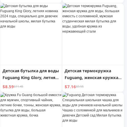
с соломинкой, летняя,
удобная бутылка для воды
наружная, портативная
с соломинкой, милая
бутылка для воды,
чашка
детский чайник
Детская бутылка для воды
Детская термокружка
Fuguang King Glory, летняя
Fuguang, женская кружка
новинка 2024 года,
для воды, большая
$8.59
$7.16
$11.45
$9.55
специально для девочек
емкость с соломинкой,
начальной школы, милая
мужская студенческая
бутылка для воды
милая бутылка для воды,
удобная кружка из
нержавеющей стали