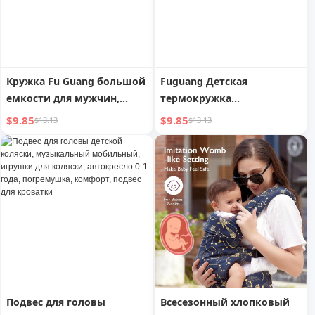
Кружка Fu Guang большой
Fuguang Детская
емкости для мужчин,
термокружка
спортивный чайник,
Специальная школьная
$9.85
$9.85
$13.13
$13.13
летние бочки, тонны,
чашка для воды для
женская кружка, бутылка
учеников начальной
для воды, большая
школы Чашка с
животная кружка, бочка
соломинкой для
мальчиков и девочек
Детский сад Милая
бутылка для воды
Подвес для головы
Всесезонный хлопковый