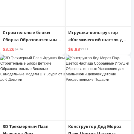
Строительные блоки
Игрушка-конструктор
Сборка Образовательные
«Космический шаттл» для
игрушки Девочка и
образовательных целей
$3.26
$6.83
$4.34
$9.11
Мальчик Разнообразие
Сад DIY Цветочная
композиция Детский
подарок Крупные детали
Пластиковый пазл
3D Трехмерный Пазл
Конструктор Дед Мороз
Игрушка Дом
Паук Цветок Частица