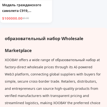
Модель гражданского
самолета C919,
изготовленная из
$100000.00
$0.00
стекловолокна, для
научно-технических
музеев, учебных и
образовательный набор Wholesale
образовательных
экспонатов.
Marketplace
XOOBAY offers a wide range of образовательный набор at
factory-direct wholesale prices through its AI-powered
Web3 platform, connecting global suppliers with buyers for
simple, secure cross-border trade. Retailers, distributors,
and entrepreneurs can source high-quality products from
verified manufacturers with transparent pricing and
streamlined logistics, making XOOBAY the preferred choice