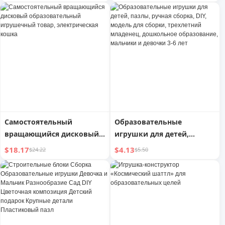
Ретро печь Юэ
инерционным
Селадоновый чайный
оттягиванием и
набор | Образовательный
гоночными машинами,
фон
креативный сборный
гоночный автомобиль,
деревянная игрушка
Самостоятельный
Образовательные
вращающийся дисковый
игрушки для детей,
образовательный
пазлы, ручная сборка, DIY,
$18.17
$4.13
$24.22
$5.50
игрушечный товар,
модель для сборки,
электрическая кошка
трехлетний младенец,
дошкольное образование,
мальчики и девочки 3-6
лет