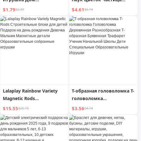
Строительные Блоки
Собранные Игрушки
$1.79
$4.61
$2.39
$6.14
Детские Образовательные
Образовательные
Веселые Самодельные
Украшения для
Модели DIY Joypin от 3 до 6
Мальчиков и Девочек
Девочки
Детские Рождественские
Подарки
Lalaplay Rainbow Variety
Т-образная головоломка Т-
Magnetic Rods
головоломка
Строительные блоки для
Головоломка Деревянная
$15.55
$3.56
$20.73
$4.74
детей Подарок на день
Разнообразная Т-образная
рождения Девочка
Буквенная Трафарет
Мальчик Магнитные
Ученик Начальной Школы
детали Образовательные
Дети Специальные