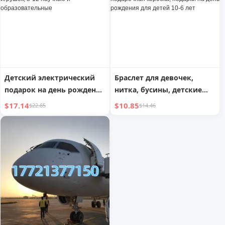
собранные игрушки
Образовательные
Игрушки
Детский электрический
Браслет для девочек,
подарок на день рождения
нитка, бусины, детские
2025 года, 9 подарков для
поделки, DIY материалы,
$17.14
$10.85
$22.85
$14.46
мальчиков 5 лет, 6-13
игрушки,
образовательных, 10
образовательные
детских игрушек, 8-12
украшения, подарочная
научные и
коробка, подарки на день
образовательные
рождения для детей 10-6
лет