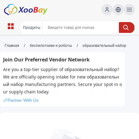
образовательный набор | XOOBAY
/
/
Главная
беспилотники и роботы
образовательный набор
B2B/B2C Marketplace
Join Our Preferred Vendor Network
образовательный набор, обучение, развитие,
Are you a top-tier supplier of образовательный набор?
wholesale образовательный набор, XOOBAY
We are officially opening intake for new образовательн
Набор для эффективного обучения: практические
ый набор manufacturing partners. Secure your spot in o
материалы и задания.
ur supply chain today.
Partner With Us