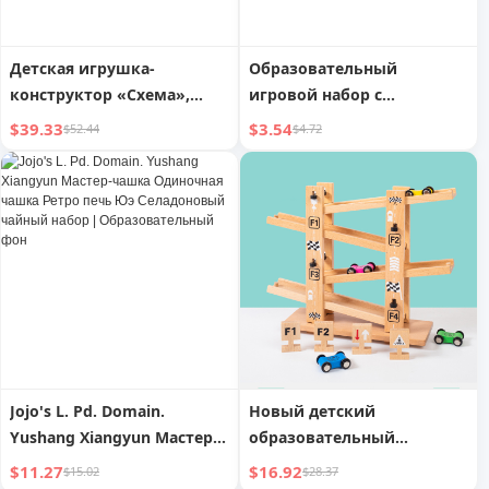
Детская игрушка-
Образовательный
конструктор «Схема»,
игровой набор с
научный мини-
машинками и железной
$39.33
$3.54
$52.44
$4.72
эксперимент, физический
дорогой для девочек 3 лет
костюм, возраст 8-12 лет,
и мальчиков 4 лет
образовательный набор
для мальчика, ученика
начальной школы,
полный комплект
Jojo's L. Pd. Domain.
Новый детский
Yushang Xiangyun Мастер-
образовательный
чашка Одиночная чашка
конструктор с
$11.27
$16.92
$15.02
$28.37