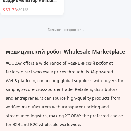
кардиомонитор «Initial
Doctor» для беременных
$53.73
$304.65
женщин дома
Больше товаров нет.
медицинский робот Wholesale Marketplace
XOOBAY offers a wide range of медицинский робот at
factory-direct wholesale prices through its AI-powered
Web3 platform, connecting global suppliers with buyers for
simple, secure cross-border trade. Retailers, distributors,
and entrepreneurs can source high-quality products from
verified manufacturers with transparent pricing and
streamlined logistics, making XOOBAY the preferred choice
for B2B and B2C wholesale worldwide.