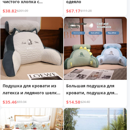
чистого хлопка с
одеяло
цветочным языком,
$38.82
$67.17
$201.09
$111.28
тканое, с кисточками
Подушка для кровати из
Большая подушка для
латекса и ледяного шелка,
кровати, подушка для
подушка для дивана
дивана, мягкая подушка
$35.46
$14.58
$59.34
$24.40
для спины