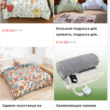
Большая подушка для
$18.42
$27.27
кровати, подушка для
дивана, мягкая подушка
$14.58
$24.40
для спины
Одеяло-полотенце из
Заземляющее зимнее