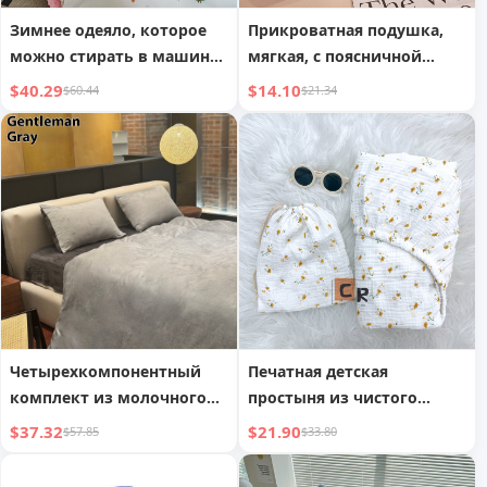
Зимнее одеяло, которое
Прикроватная подушка,
можно стирать в машине,
мягкая, с поясничной
теплое одеяло, тонкое
поддержкой, кроличий
$40.29
$14.10
$60.44
$21.34
одеяло из сои класса А
мех, большая спинка
Четырехкомпонентный
Печатная детская
комплект из молочного
простыня из чистого
волокна для матери и
хлопка класса А,
$37.32
$21.90
$57.85
$33.80
ребенка класса А
универсального размера, с
резинкой