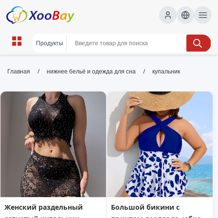
купальник | XOOBAY B2B/B2C
/
/
Главная
нижнее бельё и одежда для сна
купальник
Marketplace
купальник,мода,купальники, wholesale
купальник, XOOBAY
Топ купальников 2024
Женский раздельный
Большой бикини с