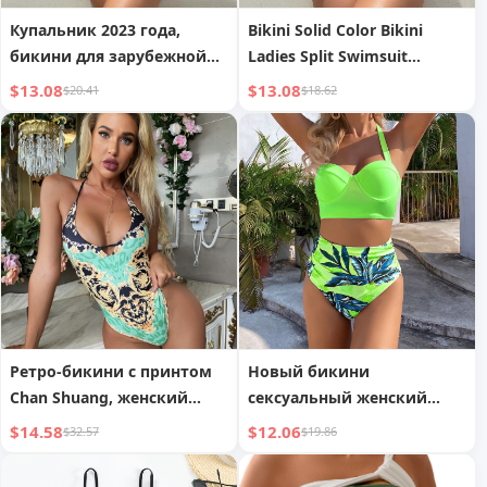
Купальник 2023 года,
Bikini Solid Color Bikini
бикини для зарубежной
Ladies Split Swimsuit
торговли, однотонное
Triangle Bikini
$13.08
$13.08
$20.41
$18.62
бикини, женский
комплект из двух
предметов, треугольное
бикини A12H
Ретро-бикини с принтом
Новый бикини
Chan Shuang, женский
сексуальный женский
купальник, европейская и
раздельный купальник
$14.58
$12.06
$32.57
$19.86
американская пляжная
Европейский и
одежда, новый бикини из
американский бикини