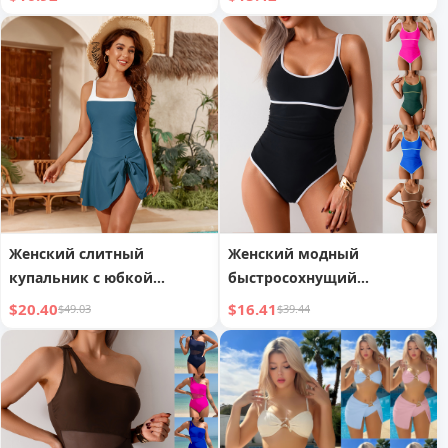
американском стиле
Женский слитный
Женский модный
купальник с юбкой
быстросохнущий
спортивный большого
спортивный цельный
$20.40
$16.41
$49.03
$39.44
размера
купальник