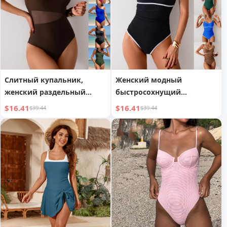
Слитный купальник,
Женский модный
женский раздельный
быстросохнущий
купальник на одно плечо,
спортивный цельный
$16.41
$16.41
$39.44
$39.44
спортивный
купальник