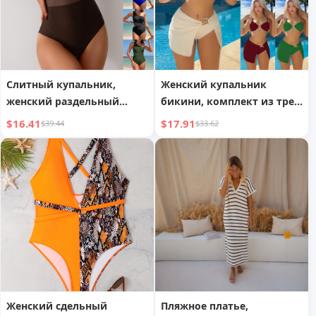
Слитный купальник,
Женский купальник
женский раздельный
бикини, комплект из трех
купальник на одно плечо,
предметов
$16.41
$17.91
$39.44
$33.62
спортивный
Женский сдельный
Пляжное платье,