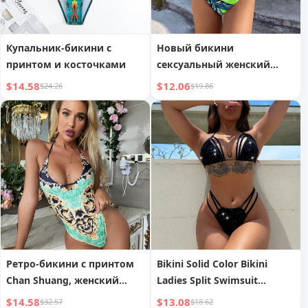
Купальник-бикини с
Новый бикини
принтом и косточками
сексуальный женский
раздельный купальник
$14.58
$12.06
$24.26
$19.86
Европейский и
американский бикини
жесткий чехол купальник
с высокой талией
Ретро-бикини с принтом
Bikini Solid Color Bikini
Chan Shuang, женский
Ladies Split Swimsuit
купальник, европейская и
Triangle Bikini
$14.58
$13.08
$32.57
$18.62