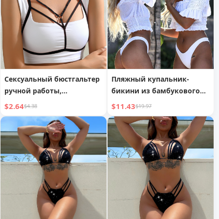
Сексуальный бюстгальтер
Пляжный купальник-
ручной работы,
бикини из бамбукового
эластичный модный
волокна, праздничный
$2.64
$11.43
$4.38
$19.97
бикини, соблазнительная
топ с открытыми плечами
майка на тонких бретелях