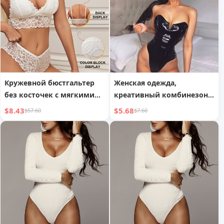
Кружевной бюстгальтер
Женская одежда,
без косточек с мягкими
креативный комбинезон
чашками и трусики
без спинки, сексуальный,
$8.43
$5.68
$57.60
$7.60
обтягивающий, из ПУ
кожи