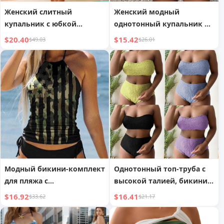
Женский слитный
Женский модный
купальник с юбкой
однотонный купальник в
спортивный большого
европейском и
$20.40
$15.42
$49.03
$26.01
размера
американском стиле
Модный бикини-комплект
Однотонный топ-труба с
для пляжа с
высокой талией, бикини
индивидуальностью
для полных женщин
$16.92
$16.41
$33.62
$21.17