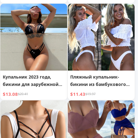
американская пляжная
одежда, новый бикини из
зарубежной торговли 6021
Купальник 2023 года,
Пляжный купальник-
бикини для зарубежной
бикини из бамбукового
торговли, однотонное
волокна, праздничный
$13.08
$11.43
$20.41
$19.97
бикини, женский
топ с открытыми плечами
комплект из двух
предметов, треугольное
бикини A12H