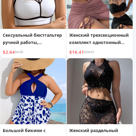
Сексуальный бюстгальтер
Женский трехсекционный
ручной работы,
комплект однотонный
эластичный модный
летний купальник-бикини
$2.64
$16.41
$4.38
$24.67
бикини, соблазнительная
майка на тонких бретелях
Большой бикини с
Женский раздельный