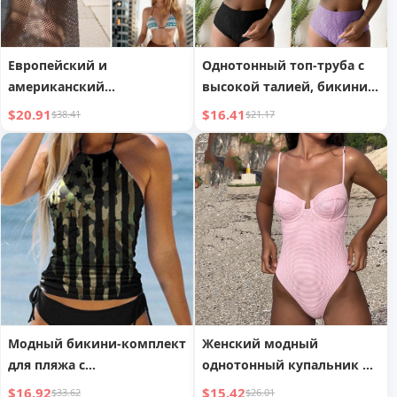
Европейский и
Однотонный топ-труба с
американский
высокой талией, бикини
сексуальный комплект
для полных женщин
$20.91
$16.41
$38.41
$21.17
бикини с длинной
сетчатой юбкой из трех
предметов для женщин
Модный бикини-комплект
Женский модный
для пляжа с
однотонный купальник в
индивидуальностью
европейском и
$16.92
$15.42
$33.62
$26.01