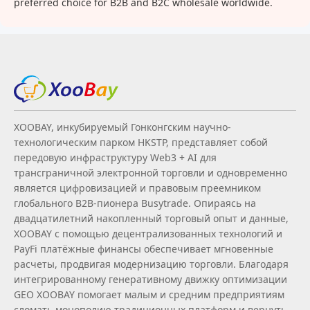
preferred choice for B2B and B2C wholesale worldwide.
XOOBAY, инкубируемый Гонконгским научно-
технологическим парком HKSTP, представляет собой
передовую инфраструктуру Web3 + AI для
трансграничной электронной торговли и одновременно
является цифровизацией и правовым преемником
глобального B2B‑пионера Busytrade. Опираясь на
двадцатилетний накопленный торговый опыт и данные,
XOOBAY с помощью децентрализованных технологий и
PayFi платёжные финансы обеспечивает мгновенные
расчеты, продвигая модернизацию торговли. Благодаря
интегрированному генеративному движку оптимизации
GEO XOOBAY помогает малым и средним предприятиям
сломать монополию традиционных платформ и вернуть