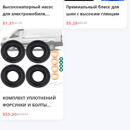
Высоконапорный насос
Премиальный блеск для
для электромобиля,
шин с высоким глянцем
портативный и
$1.31
$5.28
$1.75
$32.07
универсальный насос для
шин
КОМПЛЕКТ УПЛОТНЕНИЙ
ФОРСУНКИ И БОЛТЫ
КРЕПЛЕНИЯ ДЛЯ FORD
$55.20
$218.61
TRANSIT MK7 2.2 TDCi