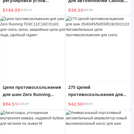
регулировки углов
для автомобилей Cadillac
наклона колес,
CT5/XT5/XT4/XT6/CT6/CT4/Ruig
$144.93
$39.33
$182.13
$52.44
приспособление для
зимние, снежные
выравнивания, аксессуары
для станков, подвесная
скоба, зажим для колес,
ободной зажим,
четырехгранная
треугольная головка
Цепи противоскольжения
275 Цепей
для шин Zero Running
противоскольжения для
T03/C11/C16/C01s01 для
шин
$94.51
$42.50
$126.01
$56.67
снега, грязи, аварийные
35/40/45/50/55/R19r20r21r22
цепи для льда, удобный
Автомобильные цепи
гаджет
противоскольжения для
снега