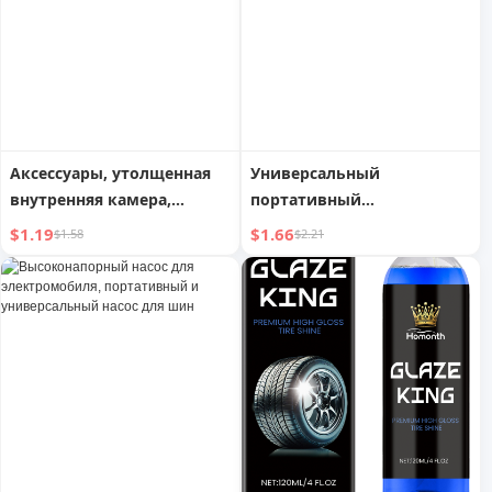
Аксессуары, утолщенная
Универсальный
внутренняя камера,
портативный
надувной бублик для
автомобильный
$1.19
$1.66
$1.58
$2.21
катания на лыжах M
аккумулятор новый
высоконапорный насос
для шин