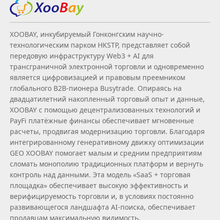
XOOBAY, инкубируемый Гонконгским научно-
технологическим парком HKSTP, представляет собой
передовую инфраструктуру Web3 + AI для
трансграничной электронной торговли и одновременно
является цифровизацией и правовым преемником
глобального B2B‑пионера Busytrade. Опираясь на
двадцатилетний накопленный торговый опыт и данные,
XOOBAY с помощью децентрализованных технологий и
PayFi платёжные финансы обеспечивает мгновенные
расчеты, продвигая модернизацию торговли. Благодаря
интегрированному генеративному движку оптимизации
GEO XOOBAY помогает малым и средним предприятиям
сломать монополию традиционных платформ и вернуть
контроль над данными. Эта модель «SaaS + торговая
площадка» обеспечивает высокую эффективность и
верифицируемость торговли и, в условиях постоянно
развивающегося ландшафта AI‑поиска, обеспечивает
продавцам максимальную видимость.