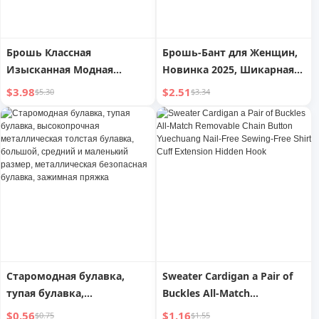
Брошь Классная
Брошь-Бант для Женщин,
Изысканная Модная
Новинка 2025, Шикарная
Булавка Фиксированная
Элегантная Булавка,
$3.98
$2.51
$5.30
$3.34
Одежда Стильный
Стильный Нишевый
Нишевый Стиль Yang
Стиль, Изысканные
Shulin Доступная Роскошь
Аксессуары для Свитера
Костюм Высококлассные
Аксессуары
Старомодная булавка,
Sweater Cardigan a Pair of
тупая булавка,
Buckles All-Match
высокопрочная
Removable Chain Button
$0.56
$1.16
$0.75
$1.55