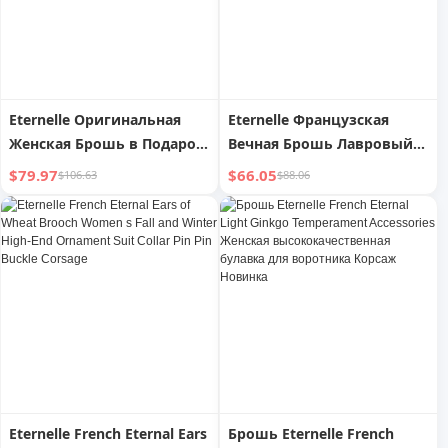
Eternelle Оригинальная
Eternelle Французская
Женская Брошь в Подарок
Вечная Брошь Лавровый
на Новый Год
Венец Съемные
$79.97
$66.05
$106.63
$88.06
Двухцелевые Аксессуары
Изысканная
Высококачественная
Булавка Корсаж
Eternelle French Eternal Ears
Брошь Eternelle French