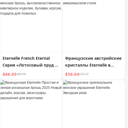
Eternelle French Eternal
Французские австрийские
Серия «Лотосовый пруд в
кристаллы Eternelle в
лунном свете», женская
европейском и
$66.05
$56.04
$88.06
$74.72
брошь,
американском стиле
высококачественное
ювелирное изделие,
булавка, корсаж, подарок
для пожилых