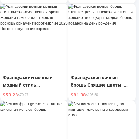
кристаллами для женщин
Французский вечный
Французская вечная
модный стиль
брошь Спящие цветы ,
высококачественная
высококачественные
$53.23
$81.38
$70.97
$108.50
брошь Женский
женские аксессуары,
темперамент легкая
модная брошь, подарок на
роскошь орнамент
день рождения
воротник пин 2025 Новое
поступление корсаж