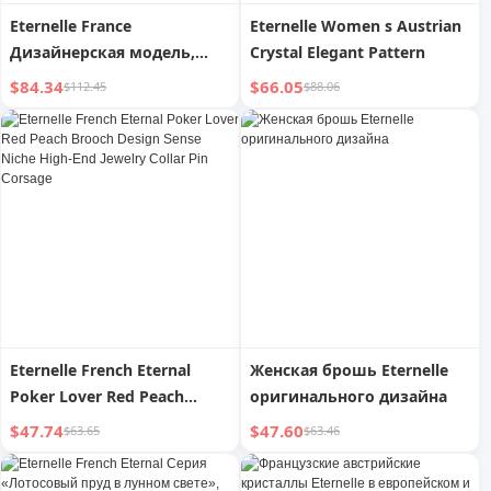
Eternelle France
Eternelle Women s Austrian
Дизайнерская модель,
Crystal Elegant Pattern
элегантный корсаж
$84.34
$66.05
$112.45
$88.06
Eternelle French Eternal
Женская брошь Eternelle
Poker Lover Red Peach
оригинального дизайна
Brooch Design Sense Niche
$47.74
$47.60
$63.65
$63.46
High-End Jewelry Collar Pin
Corsage