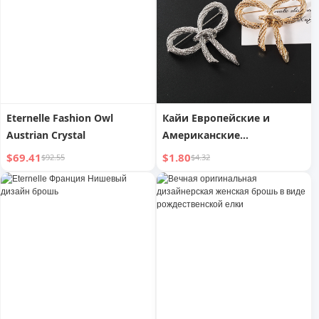
Eternelle Fashion Owl
Кайи Европейские и
Austrian Crystal
Американские
Скрученные Магей
$69.41
$1.80
$92.55
$4.32