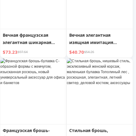
Вечная французская
Вечная элегантная
элегантная шикарная
изящная имитация
женская брошь
кристалла в дворцовом
$73.23
$40.70
$97.64
$54.26
стиле
Французская брошь-
Стильная брошь,