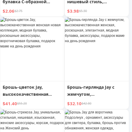
булавка С-образной
нишевый стиль,
формы с жемчугом,
эксклюзивный женский
$2.06
$3.98
$2.75
$5.30
изысканная роскошь,
корсаж, маленькая
новый универсальный
булавка Тополиный лес ,
аксессуар для офиса и
роскошная, элегантная,
банкетов
летний свитер, деловой
костюм, аксессуары
Брошь-цветок Jay,
Брошь-гирлянда Jay с
высококачественная
жемчугом,
женская новая коллекция,
высококачественная
$41.40
$32.10
$55.20
$42.80
модная булавка,
женская, роскошная,
роскошные аксессуары,
элегантная, модная
воротничковая булавка,
булавка, аксессуары,
подарок маме на день
подарок маме на день