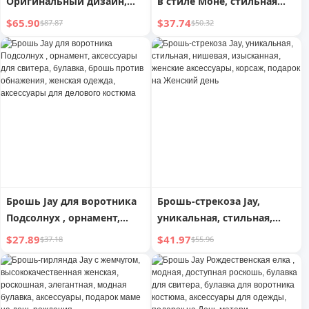
Оригинальный дизайн,
в стиле Моне, стильная
брошь в богемном стиле,
нишевая, роскошная
$65.90
$37.74
$87.87
$50.32
аксессуары с
булавка, аксессуары для
темпераментом, корсаж
одежды, корсаж, подарок
высокого класса с
на Женский день
булавкой для воротника
Брошь Jay для воротника
Брошь-стрекоза Jay,
Подсолнух , орнамент,
уникальная, стильная,
аксессуары для свитера,
нишевая, изысканная,
$27.89
$41.97
$37.18
$55.96
булавка, брошь против
женские аксессуары,
обнажения, женская
корсаж, подарок на
одежда, аксессуары для
Женский день
делового костюма