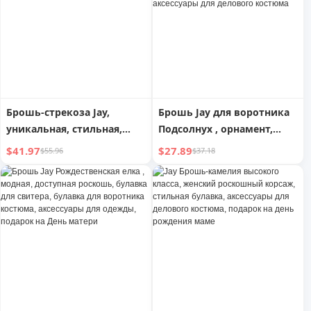
рождения
рождения
Брошь-стрекоза Jay,
Брошь Jay для воротника
уникальная, стильная,
Подсолнух , орнамент,
нишевая, изысканная,
аксессуары для свитера,
$41.97
$27.89
$55.96
$37.18
женские аксессуары,
булавка, брошь против
корсаж, подарок на
обнажения, женская
Женский день
одежда, аксессуары для
делового костюма