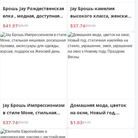
Брошь Jay Рождественская
Jay Брошь-камелия
елка , модная, доступная
высокого класса, женский
роскошь, булавка для
роскошный корсаж,
$41.97
$37.74
$55.96
$50.32
свитера, булавка для
стильная булавка,
воротника костюма,
аксессуары для делового
аксессуары для одежды,
костюма, подарок на день
подарок на День матери
рождения маме
Jay Брошь Импрессионизм
Домашняя мода, цветок
в стиле Моне, стильная
на окне, Новый год,
нишевая, роскошная
статичная наклейка на
$37.74
$1.03
$50.32
$1.37
булавка, аксессуары для
стекло, украшение, змея,
одежды, корсаж, подарок
украшение на окно к