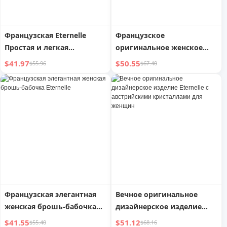
Французская Eternelle
Французское
Простая и легкая
оригинальное женское
роскошная брошь 2025
украшение Eternelle
$41.97
$50.55
$55.96
$67.40
Новый дизайн, корсаж,
Звездная река
аксессуары, украшения
для воротника
Французская элегантная
Вечное оригинальное
женская брошь-бабочка
дизайнерское изделие
Eternelle
Eternelle с австрийскими
$41.55
$51.12
$55.40
$68.16