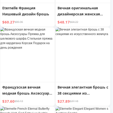
Eternelle Франция
Вечная оригинальная
Нишевый дизайн брошь
дизайнерская женская
брошь в виде
$60.27
$48.17
$80.36
$64.22
рождественской елки
Французская вечная
Вечная элегантная брошь с
модная брошь Аксессуары
38 секциями из
Пряжка для шелкового
искусственного жемчуга
$37.60
$27.89
$50.13
$37.18
шарфа Стильная пряжка
для кардигана Корсаж