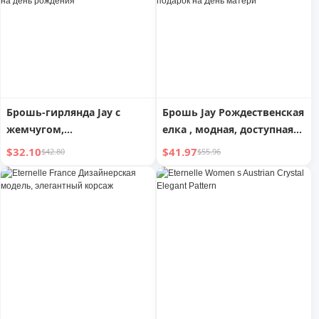
Брошь-гирлянда Jay с
Брошь Jay Рождественская
жемчугом,
елка , модная, доступная
высококачественная
роскошь, булавка для
$32.10
$41.97
$42.80
$55.96
женская, роскошная,
свитера, булавка для
элегантная, модная
воротника костюма,
булавка, аксессуары,
аксессуары для одежды,
подарок маме на день
подарок на День матери
рождения