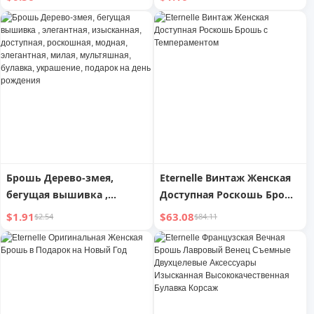
металлическая толстая
Yuechuang Nail-Free
булавка, большой,
Sewing-Free Shirt Cuff
средний и маленький
Extension Hidden Hook
размер, металлическая
безопасная булавка,
зажимная пряжка
Брошь Дерево-змея,
Eternelle Винтаж Женская
бегущая вышивка ,
Доступная Роскошь Брошь
элегантная, изысканная,
с Темпераментом
$1.91
$63.08
$2.54
$84.11
доступная, роскошная,
модная, элегантная,
милая, мультяшная,
булавка, украшение,
подарок на день рождения