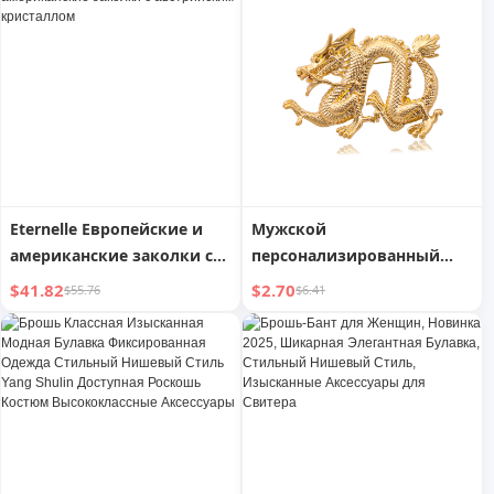
на Женский день
Новому году, Праздник
Весны
Eternelle Европейские и
Мужской
американские заколки с
персонализированный
австрийским кристаллом
аксессуар для пальто,
$41.82
$2.70
$55.76
$6.41
булавка, ювелирное
изделие