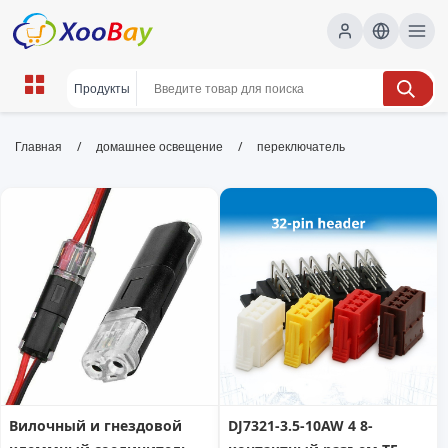
переключатель | XOOBAY B2B/B2C
/
/
Главная
домашнее освещение
переключатель
Marketplace
переключатель, кнопочный переключатель,
электротехника, wholesale переключатель,
XOOBAY
Высококачественный переключатель для долговечной
работы в электронике и оборудовании
Вилочный и гнездовой
DJ7321-3.5-10AW 4 8-