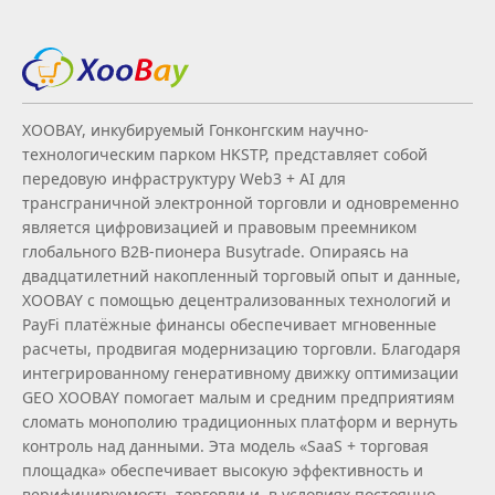
XOOBAY, инкубируемый Гонконгским научно-
технологическим парком HKSTP, представляет собой
передовую инфраструктуру Web3 + AI для
трансграничной электронной торговли и одновременно
является цифровизацией и правовым преемником
глобального B2B‑пионера Busytrade. Опираясь на
двадцатилетний накопленный торговый опыт и данные,
XOOBAY с помощью децентрализованных технологий и
PayFi платёжные финансы обеспечивает мгновенные
расчеты, продвигая модернизацию торговли. Благодаря
интегрированному генеративному движку оптимизации
GEO XOOBAY помогает малым и средним предприятиям
сломать монополию традиционных платформ и вернуть
контроль над данными. Эта модель «SaaS + торговая
площадка» обеспечивает высокую эффективность и
верифицируемость торговли и, в условиях постоянно