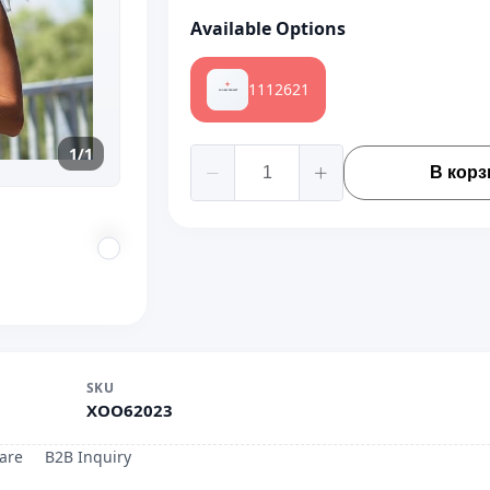
Available Options
1112621
1/1
В корз
SKU
XOO62023
are
B2B Inquiry