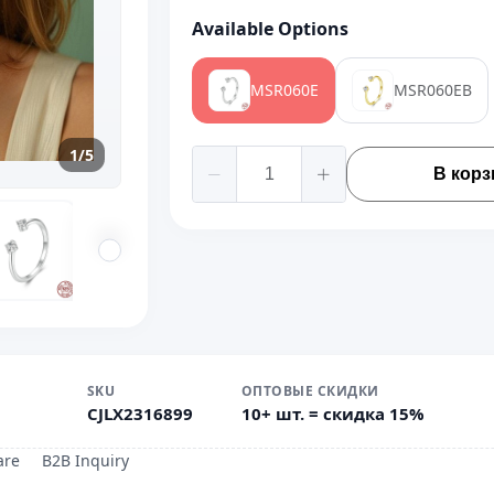
Available Options
MSR060E
MSR060EB
1/5
В корз
SKU
ОПТОВЫЕ СКИДКИ
CJLX2316899
10+ шт. = скидка 15%
are
B2B Inquiry