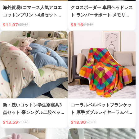
海外貿易Eコマース人気アロエ
クロスボーダー 車用ヘッドレス
コットンプリント4点セット寝
ト ランバーサポート メモリー
具セット掛布団カバー枕カバー
フォーム カークッション
$11.07
$8.16
$29.64
$10.34
工場直販ドロップシッピング卸
売
新・洗いコットン学生寮寝具3
コーラルベルベットブランケッ
点セット 寮シングル二段ベッド
ト 厚手ダブルレイヤーラムベル
シートスタイル4点セット シン
ベットブランケット シェルパチ
$13.59
$18.90
$19.48
$28.80
グル掛け布団カバー
ェック柄スローブランケット 昼
寝用ブランケット 越境限定卸売