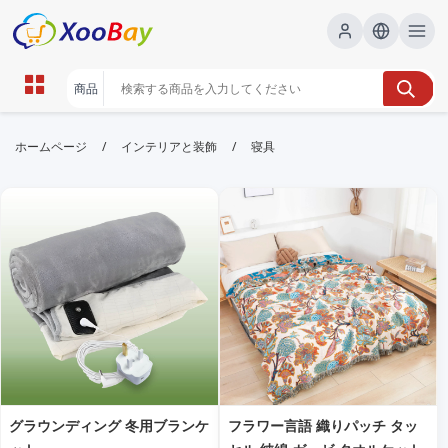
寝具 | XOOBAY B2B/B2C Marketplace
/
/
ホームページ
インテリアと装飾
寝具
寝具,布団,枕, wholesale 寝具, XOOBAY
快眠を手に入れる寝具の選び方とコツです。
グラウンディング 冬用ブランケ
フラワー言語 織りパッチ タッ