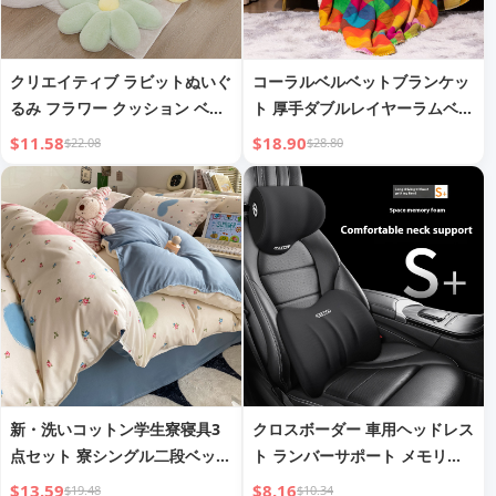
クリエイティブ ラビットぬいぐ
コーラルベルベットブランケッ
るみ フラワー クッション ベイ
ト 厚手ダブルレイヤーラムベル
ウィンドウ クッション 八弁花
ベットブランケット シェルパチ
$11.58
$18.90
$22.08
$28.80
ソファ クッション ホームピロ
ェック柄スローブランケット 昼
ー シートクッション ドロップ
寝用ブランケット 越境限定卸売
シッピング
新・洗いコットン学生寮寝具3
クロスボーダー 車用ヘッドレス
点セット 寮シングル二段ベッド
ト ランバーサポート メモリー
シートスタイル4点セット シン
フォーム カークッション
$13.59
$8.16
$19.48
$10.34