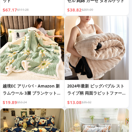
ット
セル 純綿 ガーゼ タオルケット
$67.17
$38.82
$111.28
$201.09
越境EC アリババ・Amazon 新
2024年最新 ビッグバブル スト
ラムウール 3層 ブランケット
ライプ柄 両面ラビットファーブ
厚手 暖かい ベルベット ブラン
ランケット 家庭用、昼寝用、オ
$19.89
$13.08
$53.24
$35.02
ケット ライブ配信 ソース ドロ
フィス用、寝室用
ップシッピング