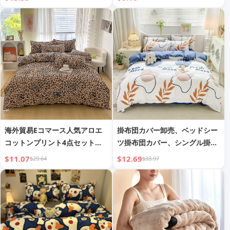
グル掛け布団カバー
海外貿易Eコマース人気アロエ
掛布団カバー卸売、ベッドシー
コットンプリント4点セット寝
ツ掛布団カバー、シングル掛布
具セット掛布団カバー枕カバー
団カバーウォッシュドコットン
$11.07
$12.69
$29.64
$33.97
工場直販ドロップシッピング卸
ダブルベッドシーツシングル掛
売
布団カバーセット工場から