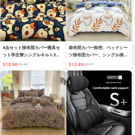
4点セット掛布団カバー寝具セ
掛布団カバー卸売、ベッドシー
ット学生寮シングルキルト3点
ツ掛布団カバー、シングル掛布
セット掛布団カバーシーツ
団カバーウォッシュドコットン
$19.98
$12.69
$53.48
$33.97
ダブルベッドシーツシングル掛
布団カバーセット工場から