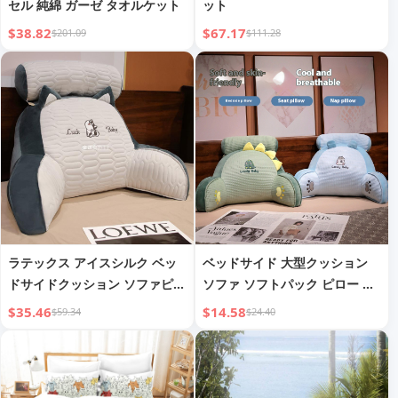
セル 純綿 ガーゼ タオルケット
ット
$38.82
$67.17
$201.09
$111.28
ラテックス アイスシルク ベッ
ベッドサイド 大型クッション
ドサイドクッション ソファピロ
ソファ ソフトパック ピロー ク
ー
ッション
$35.46
$14.58
$59.34
$24.40