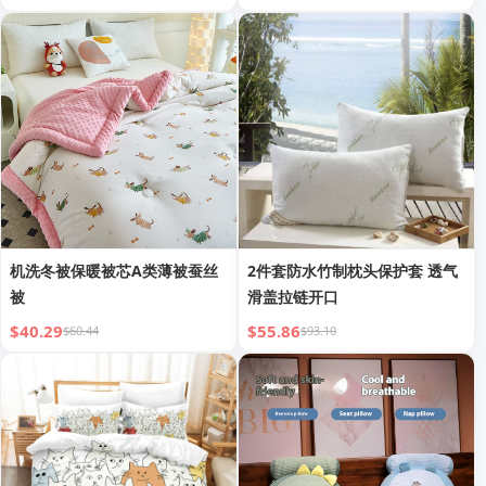
机洗冬被保暖被芯A类薄被蚕丝
2件套防水竹制枕头保护套 透气
被
滑盖拉链开口
$40.29
$55.86
$60.44
$93.10