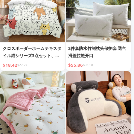
クロスボーダーホームテキスタ
2件套防水竹制枕头保护套 透气
イル猫シリーズ3点セット、提
滑盖拉链开口
供された画像でカスタム可能、
$18.42
$55.86
$27.27
$93.10
Amazonデジタルプリントシー
ツと掛け布団カバーセット