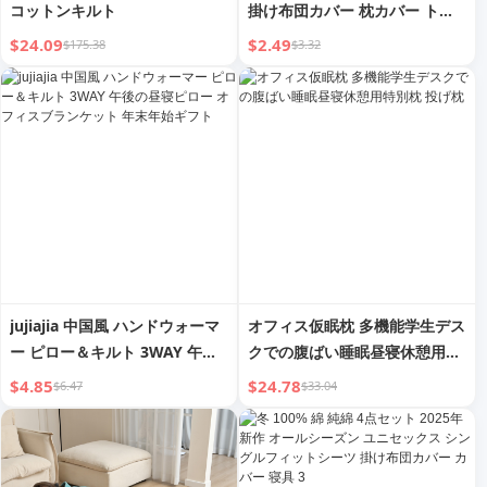
コットンキルト
掛け布団カバー 枕カバー トラ
ベル 4点セット トラベル ポー
$24.09
$2.49
$175.38
$3.32
タブル 厚手 ダブルベッド用 汚
れ防止
jujiajia 中国風 ハンドウォーマ
オフィス仮眠枕 多機能学生デス
ー ピロー＆キルト 3WAY 午後
クでの腹ばい睡眠昼寝休憩用特
の昼寝ピロー オフィスブランケ
別枕 投げ枕
$4.85
$24.78
$6.47
$33.04
ット 年末年始ギフト