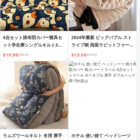
4点セット掛布団カバー寝具セ
2024年最新 ビッグバブル スト
ット学生寮シングルキルト3点
ライプ柄 両面ラビットファーブ
セット掛布団カバーシーツ
ランケット 家庭用、昼寝用、オ
$19.98
$13.08
$53.48
$35.02
フィス用、寝室用
ラムズウールキルト 冬用 厚手
ホテル 使い捨て ベッドシーツ