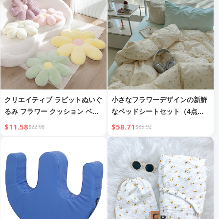
クリエイティブ ラビットぬいぐ
小さなフラワーデザインの新鮮
るみ フラワー クッション ベイ
なベッドシートセット（4点セ
ウィンドウ クッション 八弁花
ット）
$11.58
$58.71
$22.08
$85.92
ソファ クッション ホームピロ
ー シートクッション ドロップ
シッピング