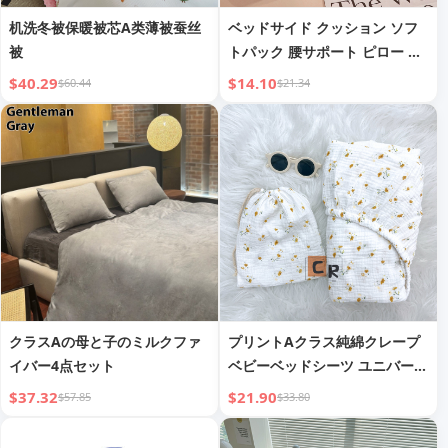
机洗冬被保暖被芯A类薄被蚕丝
ベッドサイド クッション ソフ
被
トパック 腰サポート ピロー ラ
ビットファー 大型 背もたれ
$40.29
$14.10
$60.44
$21.34
クラスAの母と子のミルクファ
プリントAクラス純綿クレープ
イバー4点セット
ベビーベッドシーツ ユニバーサ
ルサイズ フィットシーツ
$37.32
$21.90
$57.85
$33.80