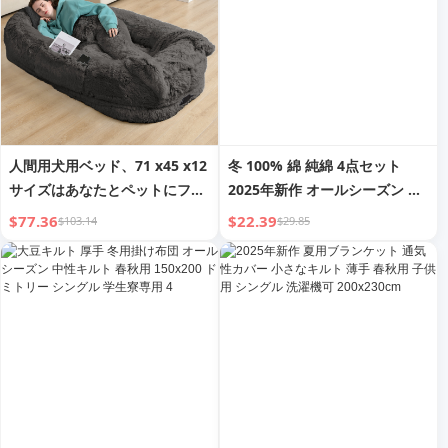
人間用犬用ベッド、71 x45 x12
冬 100% 綿 純綿 4点セット
サイズはあなたとペットにフィ
2025年新作 オールシーズン ユ
ット、洗えるフェイクファー犬
ニセックス シングルフィットシ
$77.36
$22.39
$103.14
$29.85
用ベッド、昼寝用、整形外科用
ーツ 掛け布団カバー カバー 寝
犬用ベッド、ふっくら枕、ブラ
具 3
ンケット、ストラップ付き - ダ
ークグレー