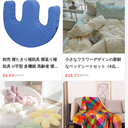
卸売 寝たきり補助具 寝返り補
小さなフラワーデザインの新鮮
助具 U字型 多機能 高齢者 寝返
なベッドシートセット（4点セ
り補助具
ット）
$8.43
$58.71
$13.97
$85.92