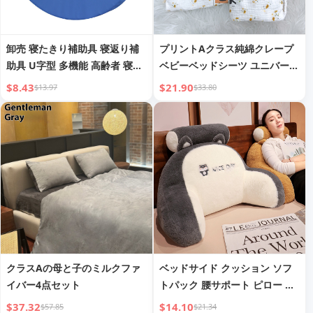
卸売 寝たきり補助具 寝返り補
プリントAクラス純綿クレープ
助具 U字型 多機能 高齢者 寝返
ベビーベッドシーツ ユニバーサ
り補助具
ルサイズ フィットシーツ
$8.43
$21.90
$13.97
$33.80
クラスAの母と子のミルクファ
ベッドサイド クッション ソフ
イバー4点セット
トパック 腰サポート ピロー ラ
ビットファー 大型 背もたれ
$37.32
$14.10
$57.85
$21.34