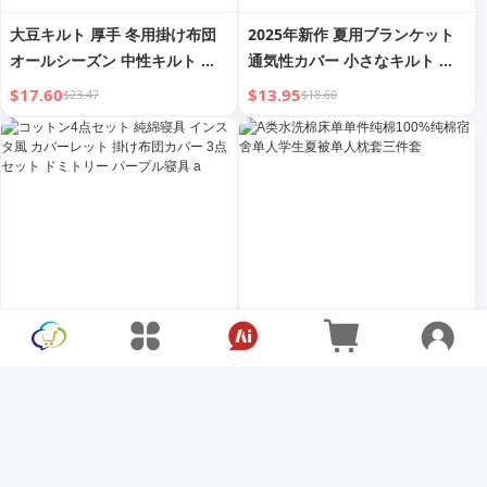
大豆キルト 厚手 冬用掛け布団
2025年新作 夏用ブランケット
オールシーズン 中性キルト 春
通気性カバー 小さなキルト 薄
秋用 150x200 ドミトリー シン
手 春秋用 子供用 シングル 洗濯
$17.60
$13.95
$23.47
$18.60
グル 学生寮専用 4
機可 200x230cm
コットン4点セット 純綿寝具 イ
A类水洗棉床单单件纯棉100%纯
ンスタ風 カバーレット 掛け布
棉宿舍单人学生夏被单人枕套三
団カバー 3点セット ドミトリー
件套
$27.89
$9.72
$37.18
$12.96
パープル寝具 a