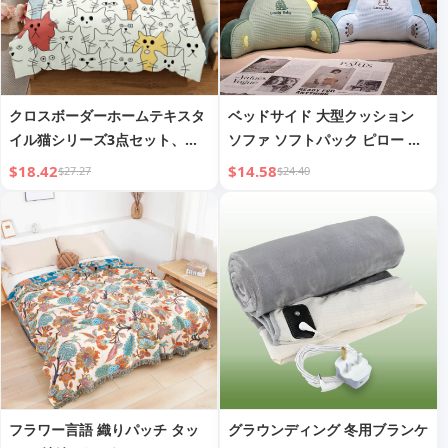
クロスボーダーホームテキスタ
ベッドサイド 大型クッション
イル猫シリーズ3点セット、提
ソファ ソフトパック ピロー ク
供された画像でカスタム可能、
ッション
$18.42
$14.58
$27.27
$24.40
Amazonデジタルプリントシー
ツと掛け布団カバーセット
フラワー言語 織りパッチ タッ
グラウンディング 冬用ブランケ