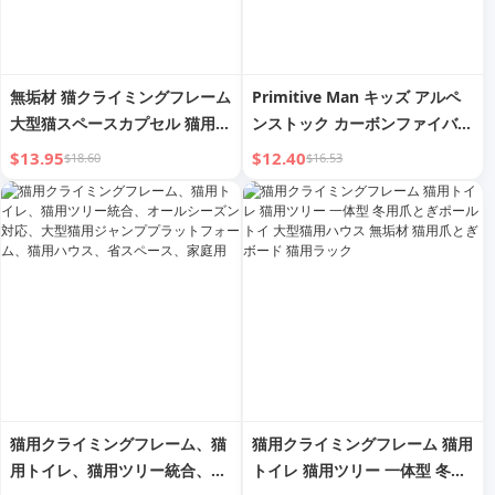
無垢材 猫クライミングフレーム
Primitive Man キッズ アルペ
大型猫スペースカプセル 猫用ベ
ンストック カーボンファイバー
ッド 猫ツリー 一体型キャット
超軽量 伸縮式 クライミング松
$13.95
$12.40
$18.60
$16.53
ラック 猫爪とぎボード 爪とぎ
葉杖 男女兼用 プロフェッショ
ポール ペット用品
ナル アウトドア ハイキング用
品
猫用クライミングフレーム、猫
猫用クライミングフレーム 猫用
用トイレ、猫用ツリー統合、オ
トイレ 猫用ツリー 一体型 冬用