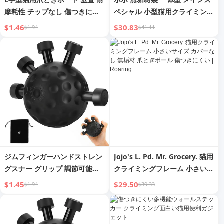
摩耗性 チップなし 傷つきにく
ペシャル 小型猫用クライミング
い 猫用クライミングフレーム
フレーム
$1.46
$30.83
$1.94
$41.11
特大 段ボール 猫用爪とぎボー
ド 猫用おもちゃ
ジムフィンガーハンドストレン
Jojo's L. Pd. Mr. Grocery. 猫用
グスナー グリップ 調節可能抵
クライミングフレーム 小さいサ
抗 ハンドボールグリッパー エ
イズ カバーなし 無垢材 爪とぎ
$1.45
$29.50
$1.94
$39.33
クササイザー 前腕の強さ クラ
ポール 傷つきにくい | Roaring
イミングトレーニング用