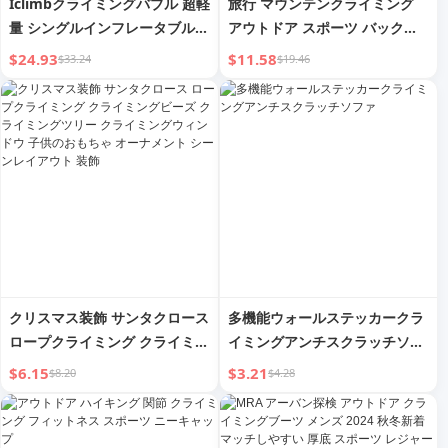
Iclimbクライミングバブル 超軽
旅行 マウンテンクライミング
量 シングルインフレータブルマ
アウトドア スポーツ バックパ
ットレス
ック
$24.93
$11.58
$33.24
$19.46
クリスマス装飾 サンタクロース
多機能ウォールステッカークラ
ロープクライミング クライミン
イミングアンチスクラッチソフ
グビーズ クライミングツリー
ァ
$6.15
$3.21
$8.20
$4.28
クライミングウィンドウ 子供の
おもちゃ オーナメント シーン
レイアウト 装飾