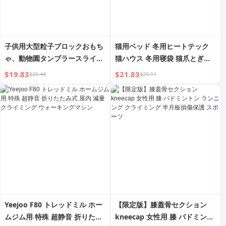
子供用大型粒子ブロックおもち
猫用ベッド 冬用ヒートテック
ゃ、動物園タンブラースライド
猫ハウス 冬用寝袋 猫爪とぎ板
クライミング階段、赤ちゃん
冬用猫 密閉二層 猫クライミン
$19.83
$21.83
$26.44
$29.11
2〜7歳男の子と女の子
グフレーム
Yeejoo F80 トレッドミル ホー
【限定版】膝蓋骨セクション
ムジム用 特殊 超静音 折りたた
kneecap 女性用 膝 バドミント