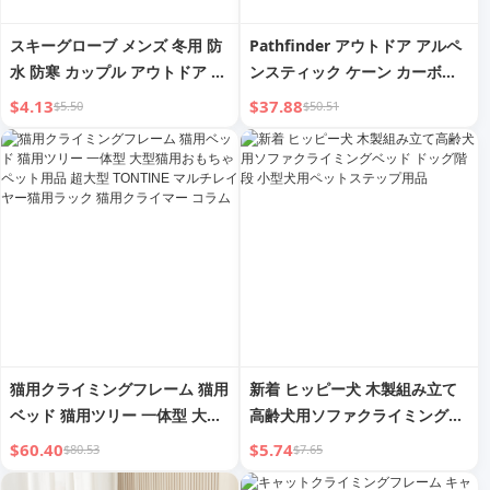
スキーグローブ メンズ 冬用 防
Pathfinder アウトドア アルペ
水 防寒 カップル アウトドア バ
ンスティック ケーン カーボン
イク マウンテンクライミング用
製 伸縮式 折りたたみ式 ウォー
$4.13
$37.88
$5.50
$50.51
品 バイク用 タッチスクリーン
キングスティック クライミング
耐摩耗性グローブ
用品 多機能 軽量 クラッチ
猫用クライミングフレーム 猫用
新着 ヒッピー犬 木製組み立て
ベッド 猫用ツリー 一体型 大型
高齢犬用ソファクライミングベ
猫用おもちゃ ペット用品 超大
ッド ドッグ階段 小型犬用ペッ
$60.40
$5.74
$80.53
$7.65
型 TONTINE マルチレイヤー猫
トステップ用品