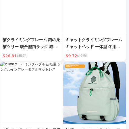
猫クライミングフレーム 猫の巣
キャットクライミングフレーム
猫ツリー 統合型猫ラック 猫ス
キャットベッド 一体型 冬用ヒ
クラッチツリー 非無垢材スペー
ートテック マルチレイヤーキャ
$26.81
$9.72
$35.74
$12.96
スカプセルクライミングコラム
ットツリー 穴 ダブルレイヤー
猫のおもちゃのエリアを占有し
シェルター オールシーズン対応
ない
ユニセックス 多頭飼い