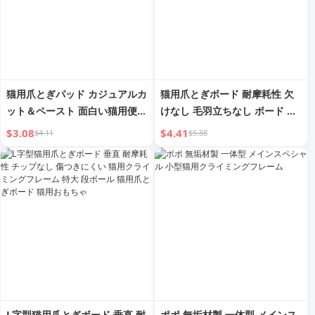
猫用爪とぎパッド カジュアルカ
猫用爪とぎボード 耐摩耗性 欠
ット＆ペースト 面白い猫用便利
けなし 毛羽立ちなし ボード ネ
グッズ 摩耗耐性 傷つきにくい
スト 一体型 猫用爪とぎ抵抗 猫
$3.08
$4.41
$4.11
$5.88
ソファ保護 猫用クライミング
用爪とぎボード ノンセルフハイ
猫用爪とぎボード
ストレス解消 猫用おもちゃ 猫
用クライミングフレーム
L字型猫用爪とぎボード 垂直 耐
ポポ 無垢材製 一体型 メインス