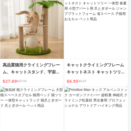
用ラック 猫用クライマー コラ
ム
高品質猫用クライミングフレー
キャットクライミングフレーム
ム、キャットスタンド、宇宙カ
キャットネスト キャットツリー
プセル、猫用ベッド、キャット
一体型 春夏用 小型アパート用
$27.69
$6.95
$37.10
$9.27
ツリー一体型、猫用爪とぎポー
爪とぎポール ジャンププラット
ル、子猫用おもちゃ
フォーム 省スペース 子猫用お
もちゃ ペット用品