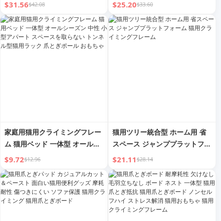
ールシーズン対応、大型猫用ジ
爪とぎポール トイ 大型猫用ハ
$31.56
$25.20
$42.08
$33.60
ャンププラットフォーム、猫用
ウス 無垢材 猫用爪とぎボード
ハウス、省スペース、家庭用
猫用ラック
家庭用猫用クライミングフレー
猫用ツリー統合型 ホーム用 省
ム 猫用ベッド 一体型 オールシ
スペース ジャンププラットフォ
ーズン 中性 小型アパート スペ
ーム 猫用クライミングフレーム
$9.72
$21.11
$12.96
$28.14
ースを取らない トンネル型猫用
ラック 爪とぎポール おもちゃ