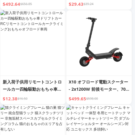
み式 屋内 減量 クライミング ウ
ン ランニング クライミング 半
$492.64
$29.43
$656.85
$39.24
ォーキングマシン
月板損傷保護 スポーツ
新入荷子供用リモートコントロ
X10 オフロード電動スクーター
ールカー四輪駆動おもちゃ車ド
- 2x1200W 前後モーター、70-
リフトカーRCリモートコントロ
100km 航続距離、3秒クイック
$12.38
$499.65
$16.50
$598.00
ールカークライミングおもちゃ
折りたたみ、30°クライミング
オフロード車両
アングル、大人のアウトドアア
ドベンチャー用