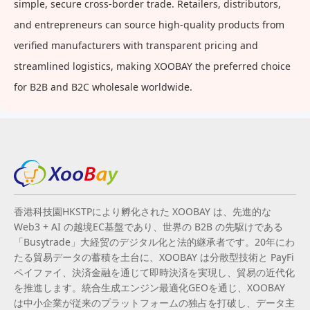
simple, secure cross-border trade. Retailers, distributors,
and entrepreneurs can source high-quality products from
verified manufacturers with transparent pricing and
streamlined logistics, making XOOBAY the preferred choice
for B2B and B2C wholesale worldwide.
香港科技園HKSTPにより孵化された XOOBAY は、先進的な
Web3 + AI の越境EC基盤であり、世界の B2B の先駆けである
「Busytrade」大経贸のデジタル化と法的継承者です。20年にわ
たる貿易データの蓄積を土台に、XOOBAY は分散型技術と PayFi
ペイファイ、決済金融を通じて即時決済を実現し、貿易の近代化
を推進します。統合生成エンジン最適化GEOを通じ、XOOBAY
は中小企業が従来のプラットフォームの独占を打破し、データ主