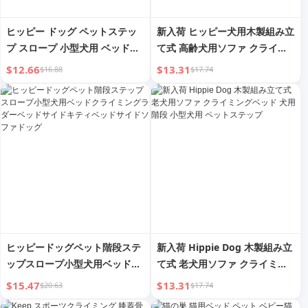
ヒッピー ドッグ ペットステッ
新入荷 ヒッピー犬用木製組み立
プ スロープ 小型犬用 ベッドク
て式 高齢犬用ソファ クライミ
ライミングラダー ベッドサイド
ングベッド 犬用階段 小型犬用
$12.66
$13.31
$16.88
$17.74
子猫用 ベッドサイド ソファ ド
ペットステップ
ッグ
ヒッピードッグペット階段ステ
新入荷 Hippie Dog 木製組み立
ップスロープ小型犬用ベッドク
て式 老犬用ソファ クライミン
ライミングラダーベッドサイド
グベッド 犬用階段 小型犬用 ペ
$15.47
$13.31
$20.63
$17.74
キティベッドサイドソファドッ
ットステップ