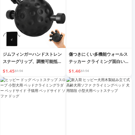
ジムフィンガーハンドストレン
傷つきにくい多機能ウォールス
スナーグリップ、調整可能抵抗
テッカー クライミング面白い猫
ハンドボールグリッパーエクサ
用便利ガジェット
$1.45
$1.46
$1.94
$1.94
サイザー、前腕の強さ・クライ
ミングトレーニング用