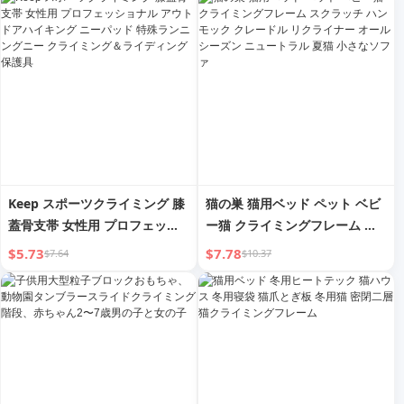
グ
Keep スポーツクライミング 膝
猫の巣 猫用ベッド ペット ベビ
蓋骨支帯 女性用 プロフェッシ
ー猫 クライミングフレーム ス
ョナル アウトドアハイキング
クラッチ ハンモック クレード
$5.73
$7.78
$7.64
$10.37
ニーパッド 特殊ランニングニー
ル リクライナー オールシーズ
クライミング＆ライディング保
ン ニュートラル 夏猫 小さなソ
護具
ファ