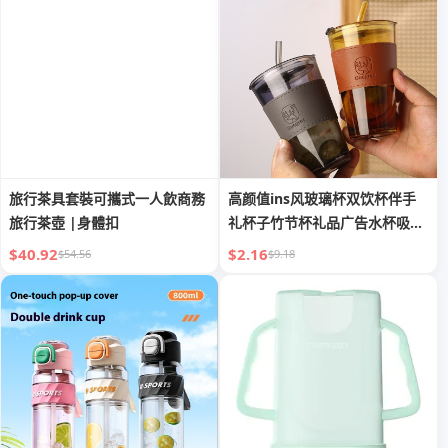
旅行茶具套裝可攜式一人飲商務
高颜值ins风玻璃杯双饮杯伴手
旅行茶壺 |身體扣
礼杯子竹节杯礼品广告水杯吸管
杯子
$40.92
$2.16
$54.56
$9.18