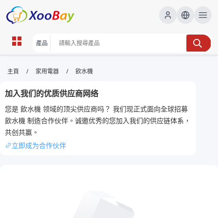
飲水機 | XOOBAY B2B/B2C
/
/
主頁
家用電器
飲水機
Marketplace
加入我们的优质供应商网络
飲水機, 家用飲水機, 即熱飲水機, 濾芯更換, 選購指南,
您是 飲水機 领域的顶尖供应商吗？ 我们现正式面向全球招募
wholesale 飲水機, XOOBAY
飲水機 制造合作伙伴。诚邀优秀的您加入我们的供应链体系，
本頁提供飲水機的選購、安裝、日常使用與評測資訊。介紹即熱與常溫型
共创共赢。
飲水機的功能、節能表現、濾芯更換要點，以及不同型號的比較，協助用
家作出明智選擇。
立即成为合作伙伴