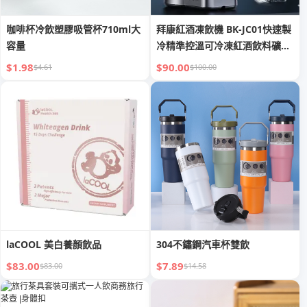
咖啡杯冷飲塑膠吸管杯710ml大
拜康紅酒凍飲機 BK-JC01快速製
容量
冷精準控溫可冷凍紅酒飲料礦泉
水節能靜音小巧便捷
$1.98
$90.00
$4.61
$100.00
laCOOL 美白養顏飲品
304不鏽鋼汽車杯雙飲
$83.00
$7.89
$83.00
$14.58