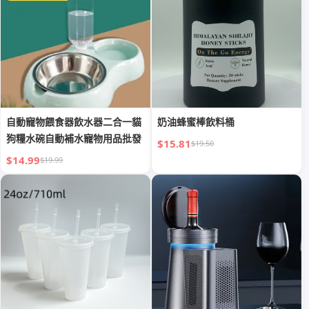
自動寵物餵食器飲水器二合一貓
奶油蜂蜜棒飲料桶
狗糧水碗自動補水寵物用品批發
$15.81
$19.50
$14.99
$19.99