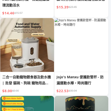
環流動活水
$15.39
$23.45
$14.46
$15.57
二合一自動寵物餵食器及飲水機
Jojo's Manxu 便攜飲管杯 - 防
| 批發 貓碗、狗碗 寵物用品
漏運動水樽，時尚隨行
MOQ：10 件。請訂購 10 件或
$8.00
$22.53
$0.00
$30.04
以上