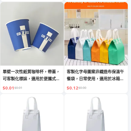
單壁一次性紙質咖啡杯，帶蓋，
客製化字母圖案非織造布保溫午
可客製化標誌，適用於便攜式飲
餐袋，日常使用，適用於冰箱冷
料
藏、外賣食品及飲品遞送、購物
$0.01
$0.12
$0.01
$0.00