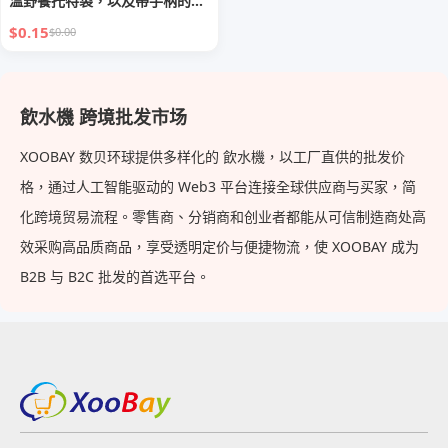
溫野餐托特袋，以及帶手柄的一
次性外帶保溫冷袋，用於食品及
$0.15
$0.00
飲品配送
飲水機 跨境批发市场
XOOBAY 数贝环球提供多样化的 飲水機，以工厂直供的批发价
格，通过人工智能驱动的 Web3 平台连接全球供应商与买家，简
化跨境贸易流程。零售商、分销商和创业者都能从可信制造商处高
效采购高品质商品，享受透明定价与便捷物流，使 XOOBAY 成为
B2B 与 B2C 批发的首选平台。