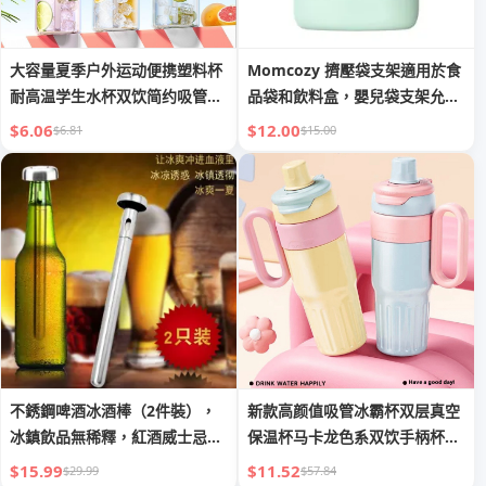
大容量夏季户外运动便携塑料杯
Momcozy 擠壓袋支架適用於食
耐高温学生水杯双饮简约吸管水
品袋和飲料盒，嬰兒袋支架允許
壶杯
寶寶自行進食
$6.06
$12.00
$6.81
$15.00
不銹鋼啤酒冰酒棒（2件裝），
新款高颜值吸管冰霸杯双层真空
冰鎮飲品無稀釋，紅酒威士忌好
保温杯马卡龙色系双饮手柄杯批
拍檔
发
$15.99
$11.52
$29.99
$57.84