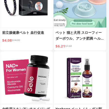
前立腺健康ベルト 血行促進
ペット 猫と犬用 スローフィー
ダーボウル、アンチ肥満 ヘルシ
$4.08
$14.00
ー ラウンド
$6.21
$7.68
女性用スキンアンチエイジング
Yegbong ペットノミ・ダニ駆