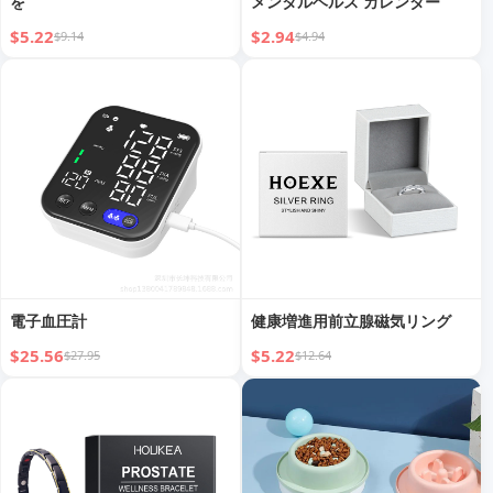
を
メンタルヘルス カレンダー
$5.22
$2.94
$9.14
$4.94
電子血圧計
健康増進用前立腺磁気リング
$25.56
$5.22
$27.95
$12.64