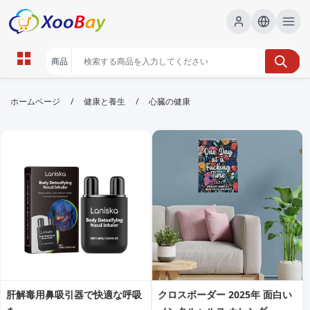
心臓の健康 | XOOBAY B2B/B2C
/
/
ホームページ
健康と養生
心臓の健康
Marketplace
心臓の健康, 心血管, 生活習慣, 健康情報, 心臓病予防,
wholesale 心臓の健康, XOOBAY
心臓の健康を維持するための基本情報と生活習慣の改善策を解説。血圧
管理、運動、食事、ストレス対策など、Google検索で有益なSEO要素
を含んだ内容です。
肝解毒用鼻吸引器で快適な呼吸
クロスボーダー 2025年 面白い