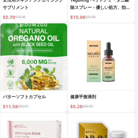
サプリメント
除スプレー - 優しい処方、効果
的な保護、ペットの健康をケア
$5.70
$15.00
$13.48
$25.00
バターソフトカプセル
健康平衡滴剂
$11.58
$5.28
$80.97
$36.60