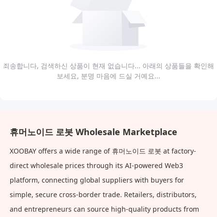
죄송합니다, 검색하신 상품이 현재 없습니다... 아래의 상품들을 확인해
보세요, 분명 마음에 드실 거예요...
휴머노이드 로봇 Wholesale Marketplace
XOOBAY offers a wide range of 휴머노이드 로봇 at factory-
direct wholesale prices through its AI-powered Web3
platform, connecting global suppliers with buyers for
simple, secure cross-border trade. Retailers, distributors,
and entrepreneurs can source high-quality products from