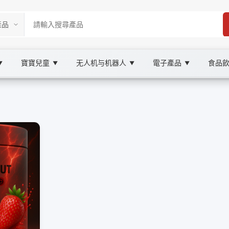
寶寶兒童
无人机与机器人
電子產品
食品
▼
▼
▼
▼
ketplace
養, XOOBAY
、加速恢復並維持長期健康。