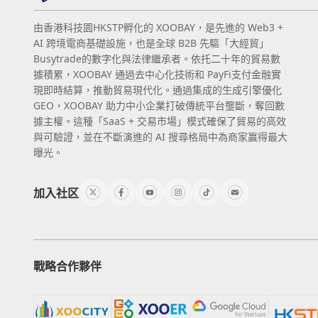
由香港科技園HKSTP孵化的 XOOBAY，是先進的 Web3 +
AI 跨境電商基礎設施，也是全球 B2B 先驅「大經貿」
Busytrade的數字化與法律繼承者。依托二十年的貿易數
據積累，XOOBAY 通過去中心化技術和 PayFi支付金融實
現即時結算，推動貿易現代化。通過集成的生成引擎優化
GEO，XOOBAY 助力中小企業打破傳統平台壟斷，奪回數
據主權。這種「SaaS + 交易市場」模式確保了貿易的高效
與可驗證，並在不斷演進的 AI 搜尋格局中為商家贏得最大
曝光。
加入社区
戰略合作夥伴