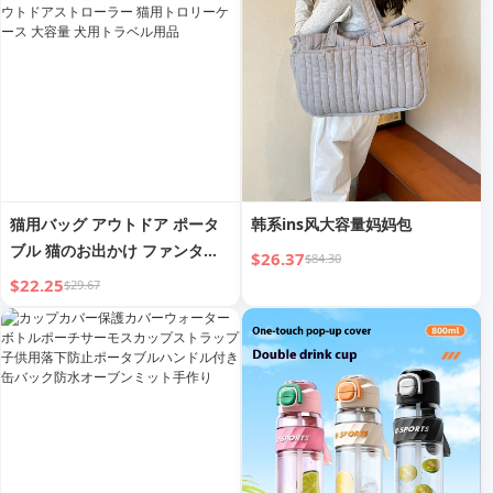
ー、スナックトレイ＆カップホ
ルダー付属 1シートあたり55ポ
ンド ブラック
猫用バッグ アウトドア ポータ
韩系ins风大容量妈妈包
ブル 猫のお出かけ ファンタス
$26.37
$84.30
ティック製品 アウトドアストロ
$22.25
$29.67
ーラー 猫用トロリーケース 大
容量 犬用トラベル用品