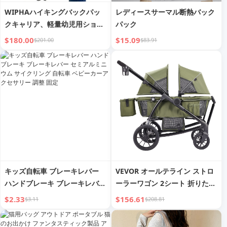
WIPHAハイキングバックパッ
レディースサーマル断熱バック
クキャリア、軽量幼児用ショル
パック
ダーキャリア、サンシェード、
$180.00
$15.09
$201.00
$83.91
サドル幼児用バックパック付き
キッズ自転車 ブレーキレバー
VEVOR オールテライン ストロ
ハンドブレーキ ブレーキレバー
ーラーワゴン 2シート 折りたた
セミアルミニウム サイクリング
み式 エクスペディション 2-in-1
$2.33
$156.61
$3.11
$208.81
自転車 ベビーカーアクセサリー
折りたたみ式ワゴンベビーカー
調整 固定
キャノピー、親用オーガナイザ