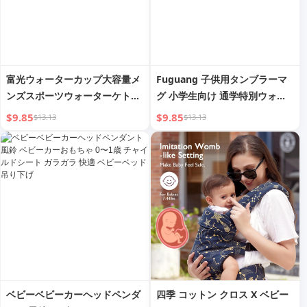
富光ウォーターカップ大容量メ
Fuguang 子供用タンブラーマ
ンズスポーツウォーターケトル
グ 小学生向け 通学特別ウォー
サマーバレル（トン）ガールズ
ターカップ ストローカップ 男
$9.85
$9.85
$13.13
$13.13
カップウォーターボトルビッグ
の子・女の子 幼稚園 かわいい
ベリーカップトンバレル
ウォーターボトル
ベビーベビーカーヘッドペンダ
四季 コットン クロス X ベビー