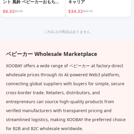
ント 風鈴 ベビーカーおもちゃ
キャリア
0〜1歳 チャイルドシート ガラ
$6.32
$34.32
$8.43
$60.75
ガラ 快適 ベビーベッド 吊り下
げ
これ以上の商品はありません
ベビーカー Wholesale Marketplace
XOOBAY offers a wide range of ベビーカー at factory-direct
wholesale prices through its AI-powered Web3 platform,
connecting global suppliers with buyers for simple, secure
cross-border trade. Retailers, distributors, and
entrepreneurs can source high-quality products from
verified manufacturers with transparent pricing and
streamlined logistics, making XOOBAY the preferred choice
for B2B and B2C wholesale worldwide.