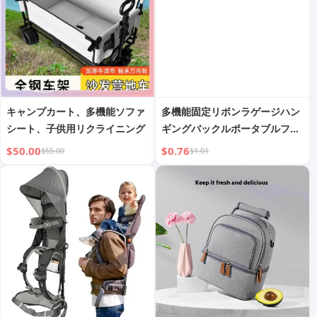
キャンプカート、多機能ソファ
多機能固定リボンラゲージハン
シート、子供用リクライニング
ギングバックルポータブルファ
ンタスマウンテンバックルバッ
$50.00
$0.76
$55.00
$1.01
クパックフック旅行トロリーケ
ースストラップ