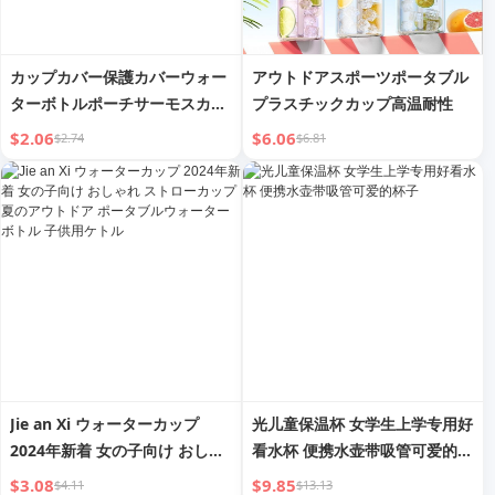
カップカバー保護カバーウォー
アウトドアスポーツポータブル
ターボトルポーチサーモスカッ
プラスチックカップ高温耐性
プストラップ子供用落下防止ポ
$2.06
$6.06
$2.74
$6.81
ータブルハンドル付き缶バック
防水オーブンミット手作り
Jie an Xi ウォーターカップ
光儿童保温杯 女学生上学专用好
2024年新着 女の子向け おしゃ
看水杯 便携水壶带吸管可爱的杯
れ ストローカップ 夏のアウト
子
$3.08
$9.85
$4.11
$13.13