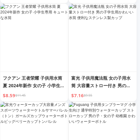
ドア ポータブルウォーターボト
ル 子供用ケトル
フクアン 王者荣耀 子供用水筒
富光 子供用魔法瓶 女の子用水
夏 2024年新作 女の子 小学生専
筒 大容量ストロー付き 男の子
用 キュートな水筒
学生用かわいい水筒 便利なステ
$8.59
$7.16
$11.45
$9.55
ンレス製カップ