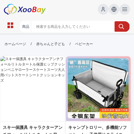
ベビーカー | XOOBAY B2B/B2C
/
/
ホームページ
赤ちゃんと子ども
ベビーカー
Marketplace
ベビーカー,育児,赤ちゃん用品, wholesale ベビーカー,
XOOBAY
人気ベビーカー徹底比較と最新情報をお届け
スキー保護具 キャラクターアン
キャンプトロリー、多機能ソフ