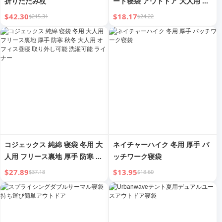
折りたたみ杖
ート寝袋 アウトドア 大人用 キ
ャンプ 冬用 厚手 防寒 ヒートテ
$42.30
$18.17
$215.31
$24.22
ック シングル パッチワーク
コジェックス 純綿 寝袋 冬用 大
ネイチャーハイク 冬用 厚手 パ
人用 フリース裏地 厚手 防寒 秋
ッチワーク寝袋
冬 大人用 オフィス昼寝 取り外
$27.89
$13.95
$37.18
$18.60
し可能 洗濯可能 ライナー