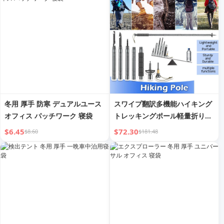
冬用 厚手 防寒 デュアルユース
スワイプ翻訳多機能ハイキング
オフィス パッチワーク 寝袋
トレッキングポール軽量折りた
たみ式杖
$6.45
$72.30
$8.60
$181.48