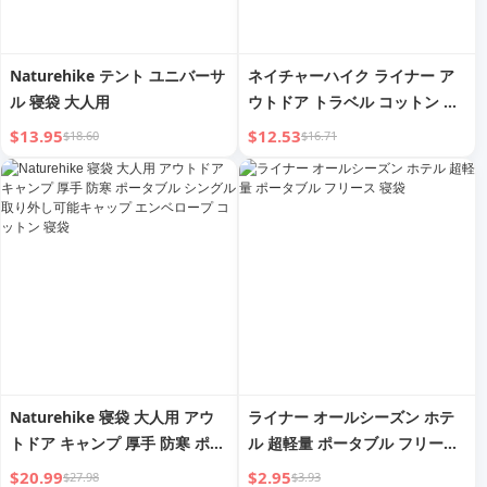
Naturehike テント ユニバーサ
ネイチャーハイク ライナー ア
ル 寝袋 大人用
ウトドア トラベル コットン 寝
袋
$13.95
$12.53
$18.60
$16.71
Naturehike 寝袋 大人用 アウ
ライナー オールシーズン ホテ
トドア キャンプ 厚手 防寒 ポー
ル 超軽量 ポータブル フリース
タブル シングル 取り外し可能
寝袋
$20.99
$2.95
$27.98
$3.93