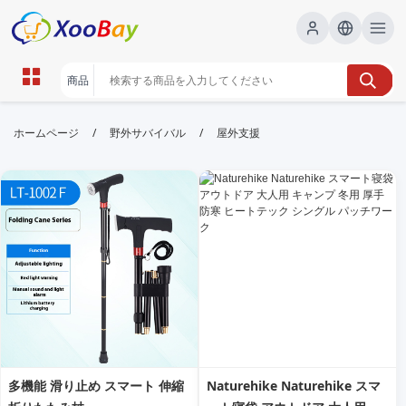
屋外支援 | XOOBAY B2B/B2C
/
/
ホームページ
野外サバイバル
屋外支援
Marketplace
屋外支援,野外サポート,災害時支援, wholesale 屋外支
援, XOOBAY
屋外での支援サービスを分かりやすく案内。災害時や野外作業の安全確
保、機材運搬、現場設営などを総合的に紹介します。
多機能 滑り止め スマート 伸縮
Naturehike Naturehike スマ