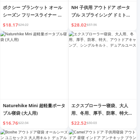
ボクシー ブランケット オール
NH 子供用 アウトドア ポータ
シーズン フリースライナー ア
ブル スプライシング ドミトリ
ウトドア寝袋
ー アンチキック 寝袋
$18.17
$28.02
$24.22
$37.36
Naturehike Mini 超軽量ポータ
エクスプローラー寝袋、大人
ブル寝袋 (大人用)
用、冬用、厚手、防寒、特大、
アウトドアキャンプ、シングル
$16.76
$22.52
$22.34
$30.03
キルト、デュアルユース