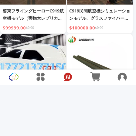
啓東フライングヒーローC919航
C919民間航空機シミュレーショ
空機モデル（実物大レプリカ）
ンモデル、グラスファイバー
- 企業ショールーム向け航空文
製、科学技術博物館の学習・教
$99999.00
$100000.00
$0.00
$0.00
化展示品
育展示用
飛霞航空 C919 国産大型航空機
グラファイトロッド - 3A
スケールシミュレーションモデ
$50.00
$60.00
ル（航空訓練およびデモンスト
$15000.00
$0.00
レーション用）