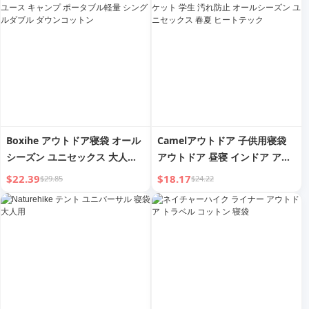
Boxihe アウトドア寝袋 オール
Camelアウトドア 子供用寝袋
シーズン ユニセックス 大人用
アウトドア 昼寝 インドア アン
キルト デュアルユース キャン
チキック ブランケット 学生 汚
$22.39
$18.17
$29.85
$24.22
プ ポータブル軽量 シングルダ
れ防止 オールシーズン ユニセ
ブル ダウンコットン
ックス 春夏 ヒートテック