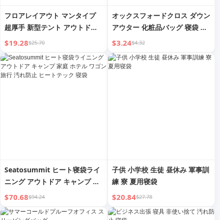
フロアレイアウト マンタイプ
オックスフォードクロス ダウン
超厚手 新型テント アウトドア
アウター 化粧品バッグ 寝袋 圧
用寝袋
縮袋
$19.28
$3.24
$25.70
$4.32
Seatosummit ヒート寝袋ライ
子供 小学校 生徒 昼休み 軍事訓
ニング アウトドア キャンプ 家
練 寮 夏用寝袋
庭 ホテル ワゴン 旅行 汚れ防止
$70.68
$20.84
$94.24
$27.78
ヒートテック 寝袋