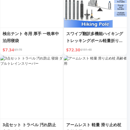
検出テント 冬用 厚手 一晩車中
スワイプ翻訳多機能ハイキング
泊用寝袋
トレッキングポール軽量折りた
たみ式杖
$7.34
$72.30
$9.78
$181.48
3点セット トラベル 汚れ防止
アームレスト 軽量 滑り止め杖