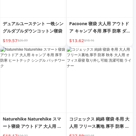
デュアルユーステント 一晩シン
Pacoone 寝袋 大人用 アウトド
グルダブルダウンコットン寝袋
ア キャンプ 冬用 厚手 防寒 ダ
ウンコットン エンベロープ ヒ
$19.57
$13.62
$26.09
$18.16
ートテック シングル ダブル
Naturehike Naturehike スマ
コジェックス 純綿 寝袋 冬用 大
ート寝袋 アウトドア 大人用 キ
人用 フリース裏地 厚手 防寒 秋
ャンプ 冬用 厚手 防寒 ヒートテ
冬 大人用 オフィス昼寝 取り外
$18.17
$27.89
$24.22
$37.18