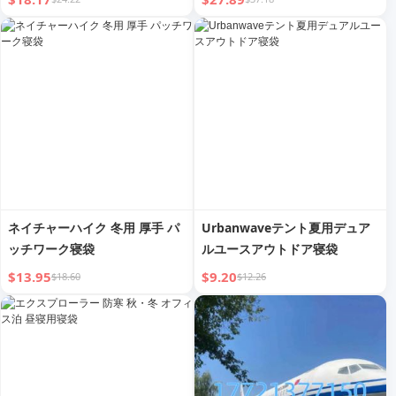
ック シングル パッチワーク
し可能 洗濯可能 ライナー
ネイチャーハイク 冬用 厚手 パ
Urbanwaveテント夏用デュア
ッチワーク寝袋
ルユースアウトドア寝袋
$13.95
$9.20
$18.60
$12.26