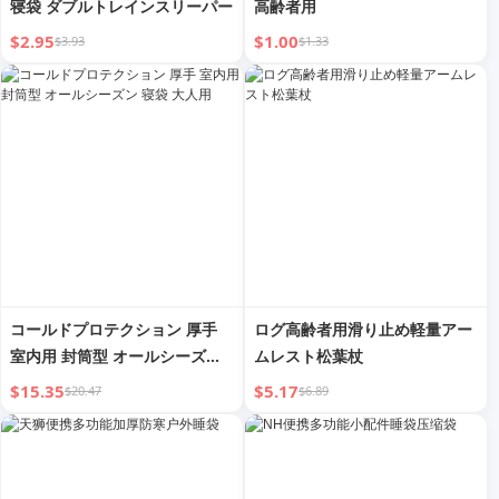
寝袋 ダブルトレインスリーパー
高齢者用
$2.95
$1.00
$3.93
$1.33
コールドプロテクション 厚手
ログ高齢者用滑り止め軽量アー
室内用 封筒型 オールシーズン
ムレスト松葉杖
寝袋 大人用
$15.35
$5.17
$20.47
$6.89