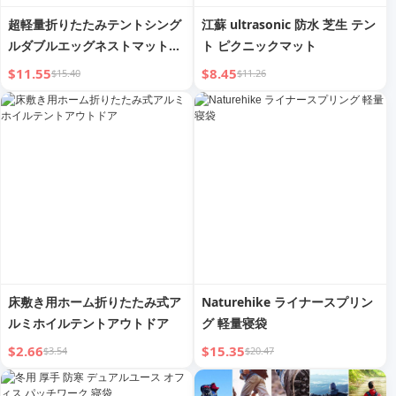
超軽量折りたたみテントシング
江蘇 ultrasonic 防水 芝生 テン
ルダブルエッグネストマットア
ト ピクニックマット
ウトドア
$11.55
$8.45
$15.40
$11.26
床敷き用ホーム折りたたみ式ア
Naturehike ライナースプリン
ルミホイルテントアウトドア
グ 軽量寝袋
$2.66
$15.35
$3.54
$20.47