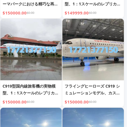
ーマパークにおける精巧な再現
型、1：1スケールのレプリカ、
とインタラクティブ展示
航空展示会用の静態展示用小道
$150000.00
$149999.00
$0.00
$0.00
具。
C919型国内線旅客機の実物模
フライングヒーローズ C919 シ
型、1：1スケールのレプリカ、
ミュレーションモデル、カスタ
航空展示会用の静態展示用小道
マイズ可能な塗装、小中学校お
$150000.00
$150000.00
$0.00
$0.00
具。
よび研究対象向けの教育玩具