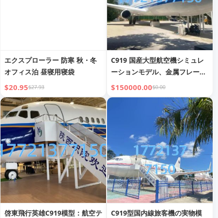
エクスプローラー 防寒 秋・冬
C919 国産大型航空機シミュレ
オフィス泊 昼寝用寝袋
ーションモデル、金属フレー
ム、耐久性のある屋外展示バー
$20.95
$150000.00
$27.93
$0.00
ジョン
啓東飛行英雄C919模型：航空テ
C919型国内線旅客機の実物模