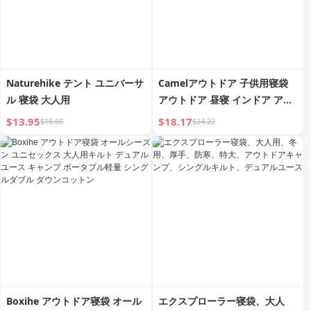
Naturehike テント ユニバーサ
Camelアウトドア 子供用寝袋
ル 寝袋 大人用
アウトドア 昼寝 インドア アン
チキック ブランケット 学生 汚
$13.95
$18.17
$18.60
$24.22
れ防止 オールシーズン ユニセ
ックス 春夏 ヒートテック
Boxihe アウトドア寝袋 オール
エクスプローラー寝袋、大人