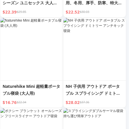
シーズン ユニセックス 大人用
用、冬用、厚手、防寒、特大、
キルト デュアルユース キャン
アウトドアキャンプ、シングル
$22.39
$22.52
$29.85
$30.03
プ ポータブル軽量 シングルダ
キルト、デュアルユース
ブル ダウンコットン
Naturehike Mini 超軽量ポータ
NH 子供用 アウトドア ポータ
ブル寝袋 (大人用)
ブル スプライシング ドミトリ
ー アンチキック 寝袋
$16.76
$28.02
$22.34
$37.36