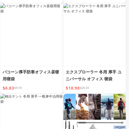
キャップ エンベロープ コット
ン 寝袋
パコーン厚手防寒オフィス昼寝
エクスプローラー 冬用 厚手 ユ
用寝袋
ニバーサル オフィス 寝袋
$6.83
$18.98
$9.10
$25.31