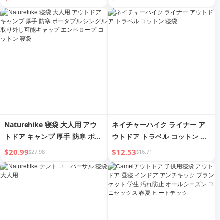
Naturehike 寝袋 大人用 アウ
ネイチャーハイク ライナー ア
トドア キャンプ 厚手 防寒 ポー
ウトドア トラベル コットン 寝
タブル シングル 取り外し可能
袋
$20.99
$12.53
$27.98
$16.71
キャップ エンベロープ コット
ン 寝袋