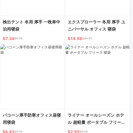
検出テント 冬用 厚手 一晩車中
エクスプローラー 冬用 厚手 ユ
泊用寝袋
ニバーサル オフィス 寝袋
$7.34
$18.98
$9.78
$25.31
パコーン厚手防寒オフィス昼寝
ライナー オールシーズン ホテ
用寝袋
ル 超軽量 ポータブル フリース
寝袋
$6.83
$2.95
$9.10
$3.93