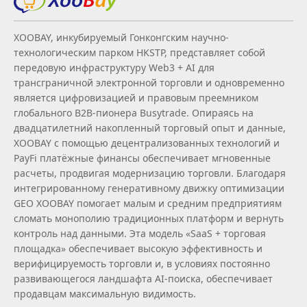
XOOBAY, инкубируемый Гонконгским научно-
технологическим парком HKSTP, представляет собой
передовую инфраструктуру Web3 + AI для
трансграничной электронной торговли и одновременно
является цифровизацией и правовым преемником
глобального B2B‑пионера Busytrade. Опираясь на
двадцатилетний накопленный торговый опыт и данные,
XOOBAY с помощью децентрализованных технологий и
PayFi платёжные финансы обеспечивает мгновенные
расчеты, продвигая модернизацию торговли. Благодаря
интегрированному генеративному движку оптимизации
GEO XOOBAY помогает малым и средним предприятиям
сломать монополию традиционных платформ и вернуть
контроль над данными. Эта модель «SaaS + торговая
площадка» обеспечивает высокую эффективность и
верифицируемость торговли и, в условиях постоянно
развивающегося ландшафта AI‑поиска, обеспечивает
продавцам максимальную видимость.