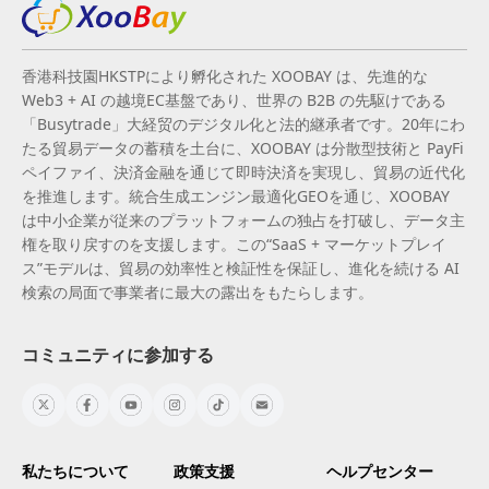
香港科技園HKSTPにより孵化された XOOBAY は、先進的な
Web3 + AI の越境EC基盤であり、世界の B2B の先駆けである
「Busytrade」大経贸のデジタル化と法的継承者です。20年にわ
たる貿易データの蓄積を土台に、XOOBAY は分散型技術と PayFi
ペイファイ、決済金融を通じて即時決済を実現し、貿易の近代化
を推進します。統合生成エンジン最適化GEOを通じ、XOOBAY
は中小企業が従来のプラットフォームの独占を打破し、データ主
権を取り戻すのを支援します。この“SaaS + マーケットプレイ
ス”モデルは、貿易の効率性と検証性を保証し、進化を続ける AI
検索の局面で事業者に最大の露出をもたらします。
コミュニティに参加する
私たちについて
政策支援
ヘルプセンター