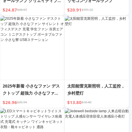
ォールランプ クリエイティブな
リモコンウォールランプ
個性
$24.87
$20.91
$44.69
$101.22
2025年新着 小さなファン デス
太阳能雷克斯照明，人工监控，
クトップ 超強力 小さなファン
乡村壁灯
サイレント オフィスデスク 充
$26.96
$13.80
$35.94
$18.40
電 学生ファン 冷房エアコン ミ
ニデスクトップ ポータブルファ
ン 小さな寮 USBステーション