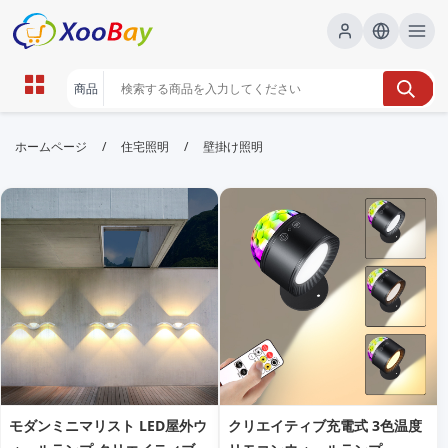
壁掛け照明 | XOOBAY B2B/B2C
/
/
ホームページ
住宅照明
壁掛け照明
Marketplace
壁掛け照明,インテリア照明,リビングデザイン,
wholesale 壁掛け照明, XOOBAY
壁掛け照明の選び方・設置ポイントを解説。デザイン性と機能性を両立
し、リビングや寝室の雰囲気を一新します。
モダンミニマリスト LED屋外ウ
クリエイティブ充電式 3色温度