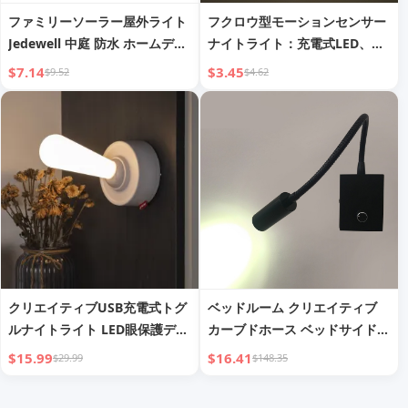
ファミリーソーラー屋外ライト
フクロウ型モーションセンサー
Jedewell 中庭 防水 ホームデコ
ナイトライト：充電式LED、羽
レーション アンビエントライト
アニメーション付き、スマート
$7.14
$3.45
$9.52
$4.62
屋外ウォールウォッシャーラン
ライト＆モーション検知、ソフ
プ スポットライト
トフェード効果、子供に安全
クリエイティブUSB充電式トグ
ベッドルーム クリエイティブ
ルナイトライト LED眼保護デス
カーブドホース ベッドサイド調
クランプ INSスタイル寝室アン
光読書灯
$15.99
$16.41
$29.99
$148.35
ビエントランプ