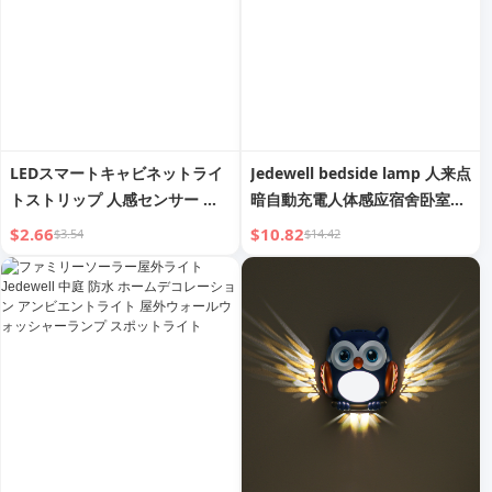
LEDスマートキャビネットライ
Jedewell bedside lamp 人来点
トストリップ 人感センサー ワ
暗自動充電人体感应宿舍卧室人
イヤレス粘着式 充電式 キッチ
体感应小夜灯
$2.66
$10.82
$3.54
$14.42
ン ワインキャビネット 衣類・
靴キャビネット 通路