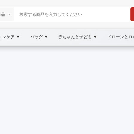
キンケア
バッグ
赤ちゃんと子ども
ドローンとロ
▼
▼
▼
tplace
AY