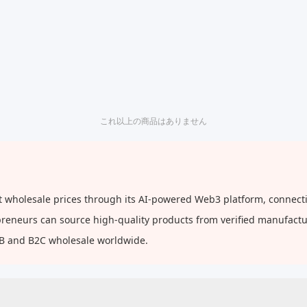
これ以上の商品はありません
 wholesale prices through its AI-powered Web3 platform, connectin
repreneurs can source high-quality products from verified manufact
2B and B2C wholesale worldwide.