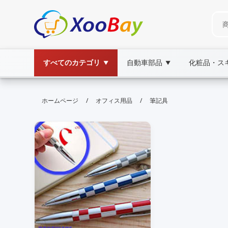
すべてのカテゴリ
自動車部品
化粧品・ス
▼
▼
筆記具 | XOOBAY B2B/B2C Marke
/
/
ホームページ
オフィス用品
筆記具
筆記具,ペン,万年筆, wholesale 筆記具, XOOB
筆記具の選び方と使い方を詳しく解説します