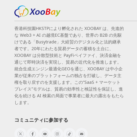
香港科技園HKSTPにより孵化された XOOBAY は、先進的
な Web3 + AI の越境EC基盤であり、世界の B2B の先駆
けである「Busytrade」大経贸のデジタル化と法的継承
者です。20年にわたる貿易データの蓄積を土台に、
XOOBAY は分散型技術と PayFiペイファイ、決済金融を
通じて即時決済を実現し、貿易の近代化を推進します。
統合生成エンジン最適化GEOを通じ、XOOBAY は中小企
業が従来のプラットフォームの独占を打破し、データ主
権を取り戻すのを支援します。この“SaaS + マーケット
プレイス”モデルは、貿易の効率性と検証性を保証し、進
化を続ける AI 検索の局面で事業者に最大の露出をもたら
します。
コミュニティに参加する