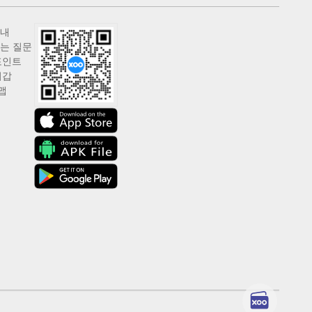
안내
는 질문
포인트
지갑
맵