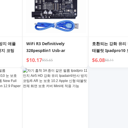
 방지 애플
WiFi R3 Definitively
호환되는 강화 유리 필
방지 코팅
328pesp8in1 Usb-ar
태블릿 Ipadpro10 
Apple 3A 종이 
$10.17
$6.08
$55.65
$8.11
마그네틱 흡착 11세대
화면 신상품 필름 20
면 10.2