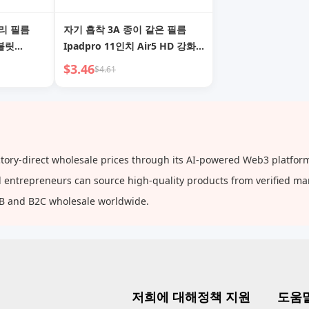
유리 필름
자기 흡착 3A 종이 같은 필름
태블릿
Ipadpro 11인치 Air5 HD 강화
Apple 3A
유리 Ipadair4/반사 방지 코팅/6
$3.46
$4.61
ll
AR 눈 보호 10.2 Apple 신형 태
 Screen
블릿 전체 화면 보호 커버 Mini에
적용 가능
y-direct wholesale prices through its AI-powered Web3 platform, 
and entrepreneurs can source high-quality products from verified m
2B and B2C wholesale worldwide.
저희에 대해
정책 지원
도움