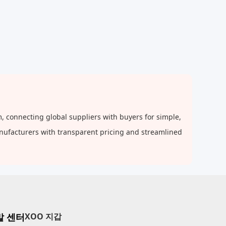
connecting global suppliers with buyers for simple,
anufacturers with transparent pricing and streamlined
말 센터
XOO 지갑