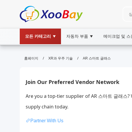
모든 카테고리
자동차 부품
메이크업 및 
▼
▼
AR 스마트 글래스 | XOOBAY B2B/B
/
/
홈페이지
XR과 우주 기술
AR 스마트 글래스
AR스마트글래스,증강현실,웨어러블, wholesale
AR스마트글래스,증강현실콘텐츠여행가다
Join Our Preferred Vendor Network
Are you a top-tier supplier of AR 스마트 글래스? W
supply chain today.
Partner With Us