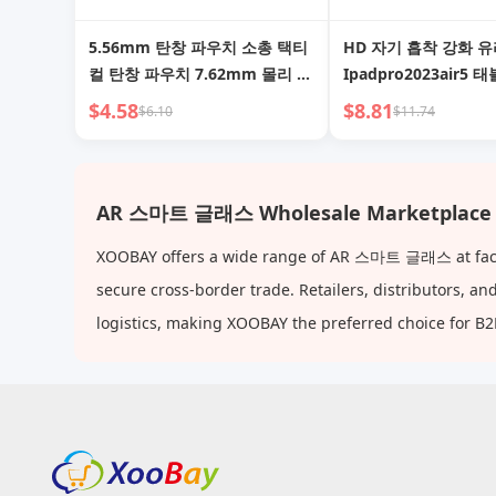
5.56mm 탄창 파우치 소총 택티
HD 자기 흡착 강화 
컬 탄창 파우치 7.62mm 몰리 소
Ipadpro2023air5 
프트쉘 범용 탄창 캐리어 AR M4
8/9/10 눈 보호 10.2 
$4.58
$8.81
$6.10
$11.74
AR15 M16 AK 탄창 홀스터 범용
종이 질감 필름 New Fu
탄창 파우치 홀더
Screen Ar 보호 필름 6
12.9 Paper 11인치
AR 스마트 글래스 Wholesale Marketplace
XOOBAY offers a wide range of AR 스마트 글래스 at factor
secure cross-border trade. Retailers, distributors, 
logistics, making XOOBAY the preferred choice for B