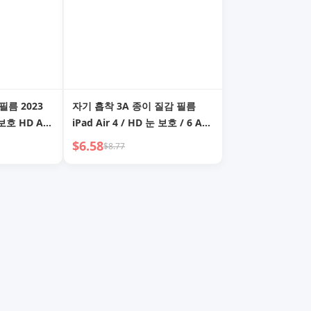
름 2023
자기 흡착 3A 종이 질감 필름
보호 HD Ar
iPad Air 4 / HD 눈 보호 / 6 Ar
질감 필름 신상품
강화 필름 iPad Pro 7 / 8 / 9 /
$6.58
$8.77
 10.9인치
10 무광 제거 가능 2023 보호 필
18 전체 화
름 Mini Apple 태블릿 전체 화면
적용 가능