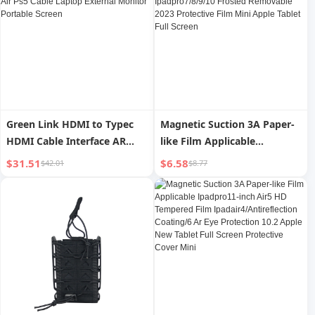
New Film 2018 Full Screen
10.2
Green Link HDMI to Typec
Magnetic Suction 3A Paper-
HDMI Cable Interface AR
like Film Applicable
Glasses Converter with
Ipadair4/HD Eye
$31.51
$6.58
$42.01
$8.77
Power Supply Applicable Lei
Protection/6 Ar Tempered
Niao Air Ps5 Cable Laptop
Film Ipadpro7/8/9/10
External Monitor Portable
Frosted Removable 2023
Screen
Protective Film Mini Apple
Tablet Full Screen