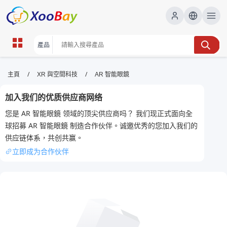
AR 智能眼鏡 | XOOBAY B2B/B2C
/
/
主頁
XR 與空間科技
AR 智能眼鏡
Marketplace
加入我们的优质供应商网络
AR眼鏡,智能穿戴,增強現實,智慧裝置, wholesale AR 智
您是 AR 智能眼鏡 领域的顶尖供应商吗？ 我们现正式面向全
能眼鏡, XOOBAY
球招募 AR 智能眼鏡 制造合作伙伴。诚邀优秀的您加入我们的
提供AR智能眼鏡的產品介紹與技術要點，提升網站在Google搜索的相關
供应链体系，共创共赢。
性，聚焦增強現實、穿戴裝置與沉浸式體驗。
立即成为合作伙伴