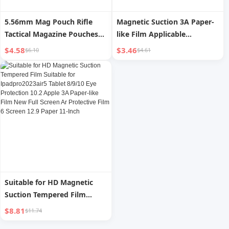
5.56mm Mag Pouch Rifle
Magnetic Suction 3A Paper-
Tactical Magazine Pouches
like Film Applicable
7.62mm Molle Softshell
Ipadpro11-inch Air5 HD
$4.58
$3.46
$6.10
$4.61
Universal Mag Carrier for AR
Tempered Film
M4 AR15 M16 AK Magainzes
Ipadair4/Antireflection
Holster Universal Magazine
Coating/6 Ar Eye Protection
Pouch Holder
10.2 Apple New Tablet Full
Screen Protective Cover Mini
Suitable for HD Magnetic
Suction Tempered Film
Suitable for Ipadpro2023air5
$8.81
$11.74
Tablet 8/9/10 Eye Protection