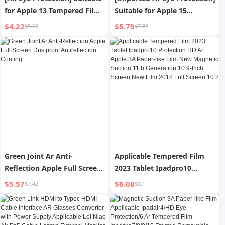
for Apple 13 Tempered Film
Suitable for Apple 15
Iphone16promax14 Eye
Tempered Film
$4.22
$5.79
$5.62
$7.72
Protection plus Mobile
Iphone13promax Mobile
Phone Film Fingerprint 12
Phone Film 14plus New Film
Anti-Blue Light 11/15pro
12 Anti-blue Light 11 Peep-
New Arrival Protection Anti-
Proof Shatter-resistant XR
Fall Por
Film Full Screen Eye
Protection
Green Joint Ar Anti-
Applicable Tempered Film
Reflection Apple Full Screen
2023 Tablet Ipadpro10
Dustproof Antireflection
Protection HD Ar Apple 3A
$5.57
$6.08
$7.42
$8.11
Coating
Paper-like Film New
Magnetic Suction 11th
Generation 10.9-Inch Screen