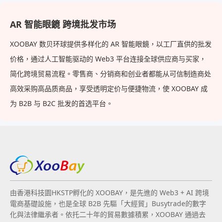
10.2 Apple 3A Paper-like
Film New Full Screen Ar
AR 智能眼鏡 跨境批发市场
Protective Film 6 Screen 12.9
Paper 11-Inch
XOOBAY 数贝环球提供多样化的 AR 智能眼鏡，以工厂直供的批发
价格，通过人工智能驱动的 Web3 平台连接全球供应商与买家，
简化跨境贸易流程。零售商、分销商和创业者都能从可信制造商处
高效采购高品质商品，享受透明定价与便捷物流，使 XOOBAY 成
为 B2B 与 B2C 批发的首选平台。
由香港科技園HKSTP孵化的 XOOBAY，是先進的 Web3 + AI 跨境
電商基礎設施，也是全球 B2B 先驅「大經貿」Busytrade的數字
化與法律繼承者。依托二十年的貿易數據積累，XOOBAY 通過去