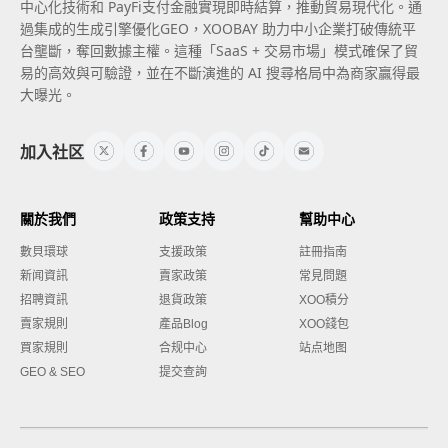
中心化技術和 PayFi支付金融實現即時結算，推動貿易現代化。通
過集成的生成引擎優化GEO，XOOBAY 助力中小企業打破傳統平
台壟斷，奪回數據主權。這種「SaaS + 交易市場」模式確保了貿
易的高效與可驗證，並在不斷演進的 AI 搜尋格局中為商家贏得最
大曝光。
加入社区
關於我們
政策支持
幫助中心
數貝環球
支援政策
註冊指南
新闻資訊
賣家政策
常見問題
招聘資訊
退貨政策
XOO積分
賣家規則
產品Blog
XOO錢包
買家規則
合规中心
站点地图
GEO & SEO
提交查詢