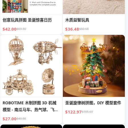
创意玩具拼图 圣诞惊喜日历
木质益智玩具
$42.00
$36.48
$69.30
$60.68
ROBOTIME 木制拼图 3D 机械
圣诞旋律树拼图，DIY 模型套件
模型 - 南瓜马车、热气球、飞
$122.97
$185.69
艇、留声机
$27.00
$40.86