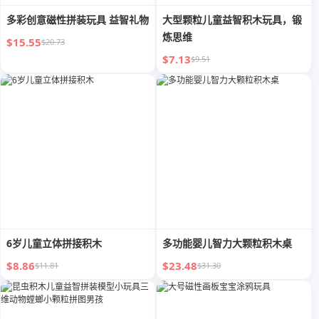
多彩创意磁性拼装玩具 益智礼物
大型颗粒儿童益智积木玩具，锻
炼思维
$15.55
$20.73
$7.13
$9.51
6岁儿童立体拼接积木
多功能婴儿智力大颗粒积木桌
$8.86
$23.48
$11.81
$31.30