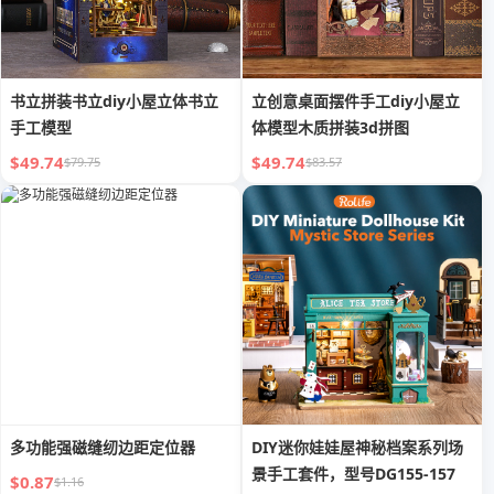
书立拼装书立diy小屋立体书立
立创意桌面摆件手工diy小屋立
手工模型
体模型木质拼装3d拼图
$49.74
$49.74
$79.75
$83.57
多功能强磁缝纫边距定位器
DIY迷你娃娃屋神秘档案系列场
景手工套件，型号DG155-157
$0.87
$1.16