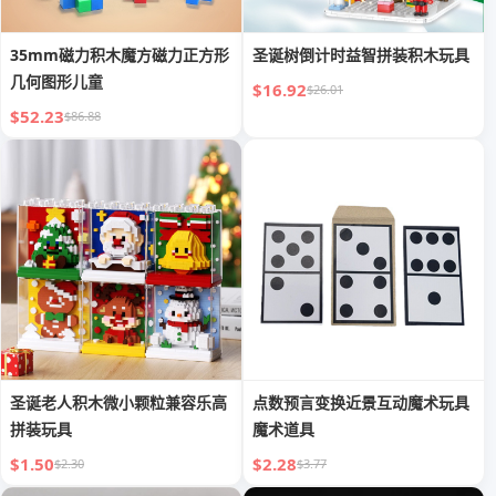
35mm磁力积木魔方磁力正方形
圣诞树倒计时益智拼装积木玩具
几何图形儿童
$16.92
$26.01
$52.23
$86.88
圣诞老人积木微小颗粒兼容乐高
点数预言变换近景互动魔术玩具
拼装玩具
魔术道具
$1.50
$2.28
$2.30
$3.77