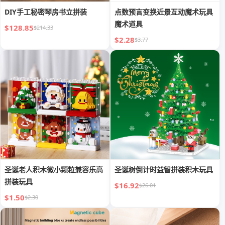
DIY手工秘密琴房书立拼装
点数预言变换近景互动魔术玩具
魔术道具
$128.85
$214.33
$2.28
$3.77
圣诞老人积木微小颗粒兼容乐高
圣诞树倒计时益智拼装积木玩具
拼装玩具
$16.92
$26.01
$1.50
$2.30