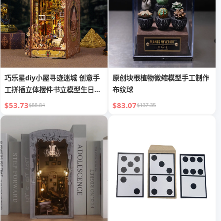
巧乐星diy小屋寻迹迷城 创意手
原创块根植物微缩模型手工制作
工拼插立体摆件书立模型生日礼
布纹球
物
$53.73
$83.07
$88.84
$137.35