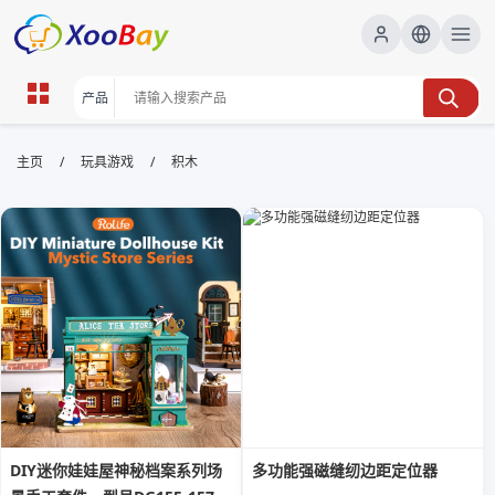
积木 | XOOBAY B2B/B2C Marketplace
/
/
主页
玩具游戏
积木
积木,玩具,搭建, wholesale 积木, XOOBAY
积木相关产品购买指南搭建玩法及安全提示点
DIY迷你娃娃屋神秘档案系列场
多功能强磁缝纫边距定位器