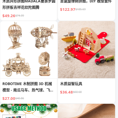
木质异形拼图MADALA曼荼罗圆
圣诞旋律树拼图，DIY 模型套件
形拼板吉祥花纹陀图腾
$122.97
$185.69
$49.26
$74.39
ROBOTIME 木制拼图 3D 机械
木质益智玩具
模型 - 南瓜马车、热气球、飞
$36.48
$60.68
艇、留声机
$27.00
$40.86