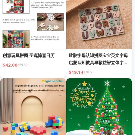
创意玩具拼图 圣诞惊喜日历
硅胶字母认知拼图宝宝英文字母
启蒙认知教具早教益智立体字母
$42.00
$69.30
拼图
$19.14
$30.63