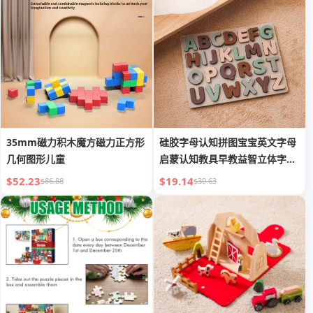
35mm磁力积木魔方磁力正方形
硅胶字母认知拼图宝宝英文字母
几何图形儿童
启蒙认知教具早教益智立体字母
拼图
$52.23
$19.14
$86.88
$30.63