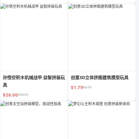
孙悟空积木机械战甲 益智拼装玩
创意3D立体拼图建筑模型玩具
具
$1.79
$2.39
$26.00
$34.67