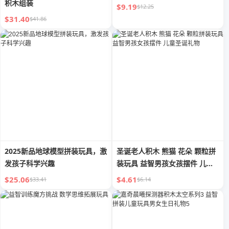
积木组装
$9.19
$12.25
$31.40
$41.86
2025新品地球模型拼装玩具，激
圣诞老人积木 熊猫 花朵 颗粒拼
发孩子科学兴趣
装玩具 益智男孩女孩摆件 儿童
圣诞礼物
$25.06
$4.61
$33.41
$6.14