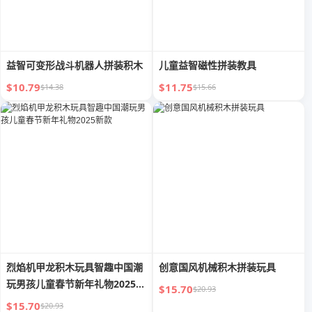
益智可变形战斗机器人拼装积木
儿童益智磁性拼装教具
$10.79
$11.75
$14.38
$15.66
烈焰机甲龙积木玩具智趣中国潮
创意国风机械积木拼装玩具
玩男孩儿童春节新年礼物2025新
$15.70
$20.93
款
$15.70
$20.93