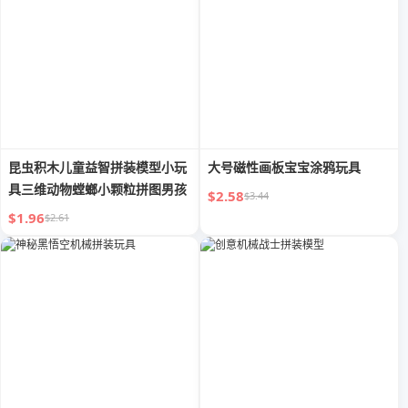
昆虫积木儿童益智拼装模型小玩
大号磁性画板宝宝涂鸦玩具
具三维动物螳螂小颗粒拼图男孩
$2.58
$3.44
$1.96
$2.61