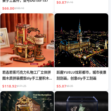
景手工套件，型号DG155-157
$0.87
$1.16
$66.00
$100.10
若态若客巧克力礼物工厂立体拼
跃鹿YUELU炫彩都市，城市夜景
图木质拼装模型diy手工屋积木
刮刮画，创意diy手工刮画
玩具
$118.92
$5.07
$171.25
$8.35