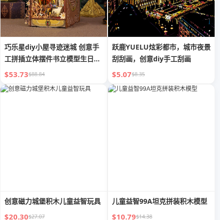
巧乐星diy小屋寻迹迷城 创意手
跃鹿YUELU炫彩都市，城市夜景
工拼插立体摆件书立模型生日礼
刮刮画，创意diy手工刮画
物
$53.73
$5.07
$88.84
$8.35
创意磁力城堡积木儿童益智玩具
儿童益智99A坦克拼装积木模型
$20.30
$10.79
$27.07
$14.38