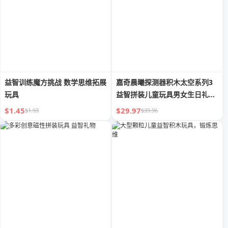
益智训练魔方挑战 数学思维拓展
嘉奇晨曦探测器积木太空系列3
玩具
益智拼装儿童玩具男女生日礼物
5
$1.45
$29.97
$1.93
$39.96