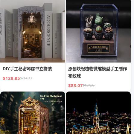
DIY手工秘密琴房书立拼装
原创块根植物微缩模型手工制作
布纹球
$128.85
$214.33
$83.07
$137.35