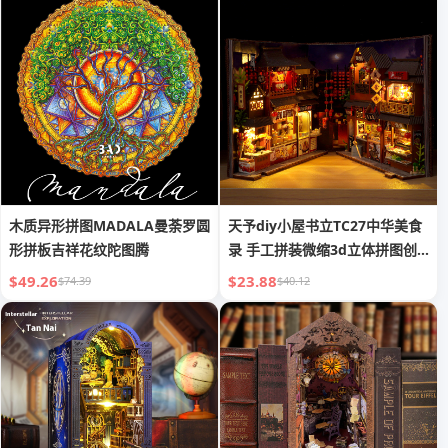
木质异形拼图MADALA曼荼罗圆
天予diy小屋书立TC27中华美食
形拼板吉祥花纹陀图腾
录 手工拼装微缩3d立体拼图创
意礼物
$49.26
$23.88
$74.39
$40.12