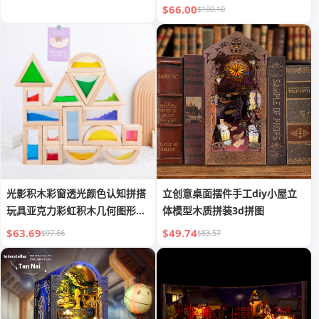
$66.00
$100.10
光影积木彩窗透光颜色认知拼搭
立创意桌面摆件手工diy小屋立
玩具亚克力彩虹积木几何图形教
体模型木质拼装3d拼图
具
$63.69
$49.74
$97.66
$83.57