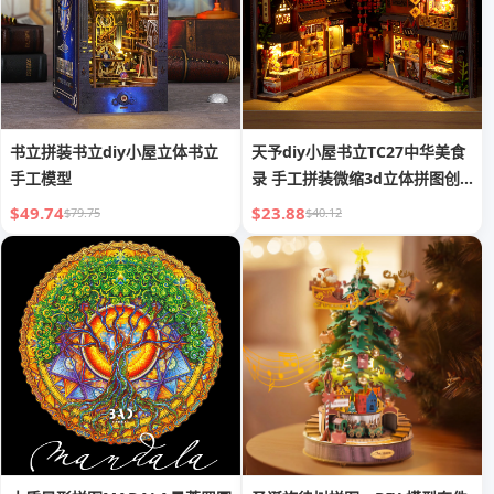
书立拼装书立diy小屋立体书立
天予diy小屋书立TC27中华美食
手工模型
录 手工拼装微缩3d立体拼图创
意礼物
$49.74
$23.88
$79.75
$40.12