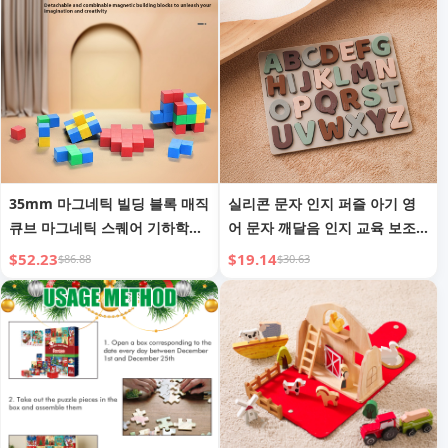
35mm 마그네틱 빌딩 블록 매직
실리콘 문자 인지 퍼즐 아기 영
큐브 마그네틱 스퀘어 기하학적
어 문자 깨달음 인지 교육 보조
모양 어린이 교육 장난감
도구 조기 교육 교육 3차원 문자
$52.23
$19.14
$86.88
$30.63
퍼즐