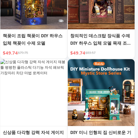
책꽂이 조립 책꽂이 DIY 하우스
창의적인 데스크탑 장식품 수제
입체 책꽂이 수제 모델
DIY 하우스 입체 모델 목재 조립
3D 퍼즐
$49.74
$49.74
$79.75
$83.57
신상품 다각형 강력 자석 게이지
DIY 미니 인형의 집 신비로운 기