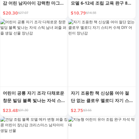
감 어린 남자아이 강력한 마그네
모델 6-12세 조립 교육 완구 8세
틱 여자아이 3세 6세 마그네틱
어린이 생일 선물
$20.30
$10.79
$27.07
$14.38
흡입 4 베이비 5 빌딩 블록
어린이 공룡 자기 조각 다채로운
자기 조용한 책 신상품 여아 절
창문 빌딩 블록 빛나는 자석 스
단 없는 클로우 멜로디 자기 스
틱 남녀 퍼즐 퍼즐 생일 선물 장
티커 수제 DIY 어린이 장난감
$23.48
$2.75
$31.30
$3.66
난감