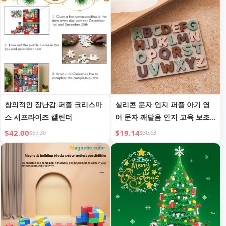
창의적인 장난감 퍼즐 크리스마
실리콘 문자 인지 퍼즐 아기 영
스 서프라이즈 캘린더
어 문자 깨달음 인지 교육 보조
도구 조기 교육 교육 3차원 문자
$42.00
$19.14
$69.30
$30.63
퍼즐