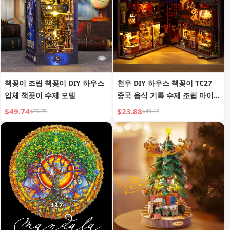
책꽂이 조립 책꽂이 DIY 하우스
천우 DIY 하우스 책꽂이 TC27
입체 책꽂이 수제 모델
중국 음식 기록 수제 조립 마이
크로 3D 입체 퍼즐 창의적인 선
$49.74
$23.88
$79.75
$40.12
물