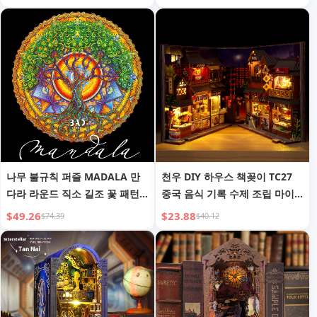
나무 불규칙 퍼즐 MADALA 만
천우 DIY 하우스 책꽂이 TC27
다라 라운드 직소 길조 꽃 패턴
중국 음식 기록 수제 조립 마이
토템
크로 3D 입체 퍼즐 창의적인 선
$49.26
$23.88
$74.39
$40.12
물