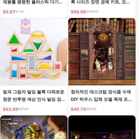
재봉틀 평평한 플라스틱 다기능
록 시리즈 장면 공예 키트, 모델
자석 패브릭 가장자리 차단 마법
DG155-157
$0.87
$66.00
$1.16
$100.10
로케이터
빛과 그림자 빌딩 블록 다채로운
창의적인 데스크탑 장식품 수제
창문 반투명 색상 인식 빌딩 장
DIY 하우스 입체 모델 목재 조립
난감 아크릴 무지개 블록 기하학
3D 퍼즐
$63.69
$49.74
$97.66
$83.57
교육 보조 도구