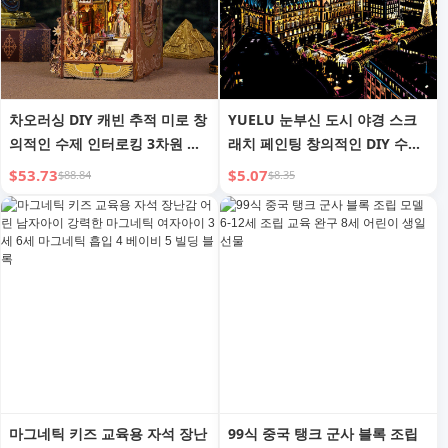
차오러싱 DIY 캐빈 추적 미로 창
YUELU 눈부신 도시 야경 스크
의적인 수제 인터로킹 3차원 장
래치 페인팅 창의적인 DIY 수제
식품 책꽂이 모델 생일 선물
스크래치 페인팅
$53.73
$5.07
$88.84
$8.35
마그네틱 키즈 교육용 자석 장난
99식 중국 탱크 군사 블록 조립