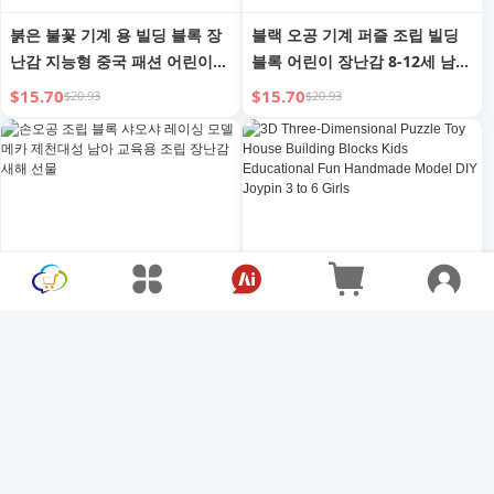
붉은 불꽃 기계 용 빌딩 블록 장
블랙 오공 기계 퍼즐 조립 빌딩
난감 지능형 중국 패션 어린이
블록 어린이 장난감 8-12세 남아
봄 축제 새해 선물 2025 신상
생일 선물 모델 내셔널 스타일
$15.70
$15.70
$20.93
$20.93
신화
손오공 조립 블록 샤오샤 레이싱
3D Three-Dimensional Puzzle
모델 메카 제천대성 남아 교육용
Toy House Building Blocks
조립 장난감 새해 선물
Kids Educational Fun
$26.00
$1.79
$34.67
$2.39
Handmade Model DIY Joypin
3 to 6 Girls