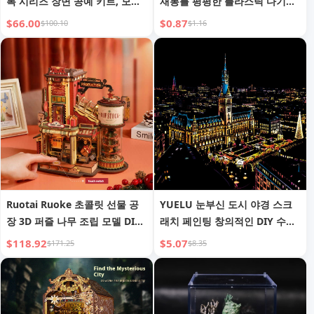
록 시리즈 장면 공예 키트, 모델
재봉틀 평평한 플라스틱 다기능
DG155-157
자석 패브릭 가장자리 차단 마법
$66.00
$0.87
$100.10
$1.16
로케이터
Ruotai Ruoke 초콜릿 선물 공
YUELU 눈부신 도시 야경 스크
장 3D 퍼즐 나무 조립 모델 DIY
래치 페인팅 창의적인 DIY 수제
수제 집 빌딩 블록 장난감
스크래치 페인팅
$118.92
$5.07
$171.25
$8.35