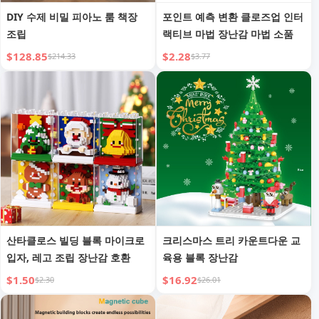
DIY 수제 비밀 피아노 룸 책장
포인트 예측 변환 클로즈업 인터
조립
랙티브 마법 장난감 마법 소품
$128.85
$2.28
$214.33
$3.77
산타클로스 빌딩 블록 마이크로
크리스마스 트리 카운트다운 교
입자, 레고 조립 장난감 호환
육용 블록 장난감
$1.50
$16.92
$2.30
$26.01