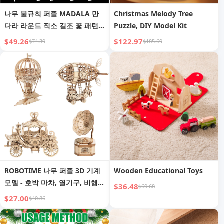
나무 불규칙 퍼즐 MADALA 만
Christmas Melody Tree
다라 라운드 직소 길조 꽃 패턴
Puzzle, DIY Model Kit
토템
$49.26
$122.97
$74.39
$185.69
ROBOTIME 나무 퍼즐 3D 기계
Wooden Educational Toys
모델 - 호박 마차, 열기구, 비행
$36.48
$60.68
선, 축음기
$27.00
$40.86