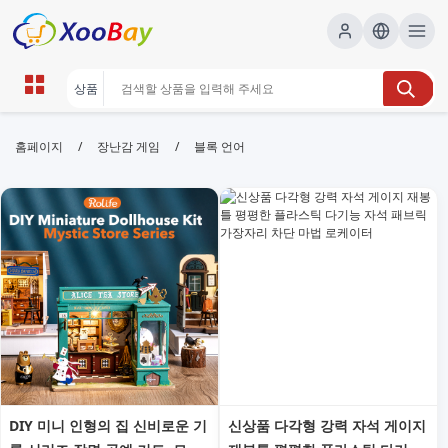
블록 언어 | XOOBAY B2B/B2C
/
/
홈페이지
장난감 게임
블록 언어
Marketplace
블록언어,비주얼프로그래밍,교육용코딩, wholesale 블
록 언어, XOOBAY
블록언어를 이용한 시각적 코딩 학습의 기본 개념과 활용 사례를 소개하
는 검색 최적화 설명.
DIY 미니 인형의 집 신비로운 기
신상품 다각형 강력 자석 게이지