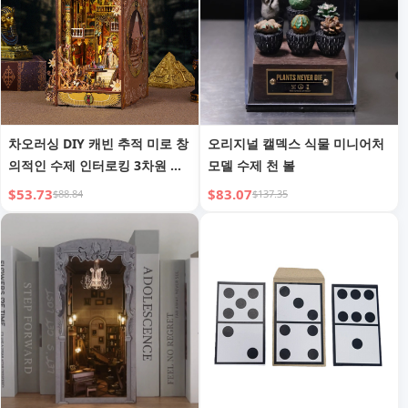
차오러싱 DIY 캐빈 추적 미로 창
오리지널 캘덱스 식물 미니어처
의적인 수제 인터로킹 3차원 장
모델 수제 천 볼
식품 책꽂이 모델 생일 선물
$53.73
$83.07
$88.84
$137.35