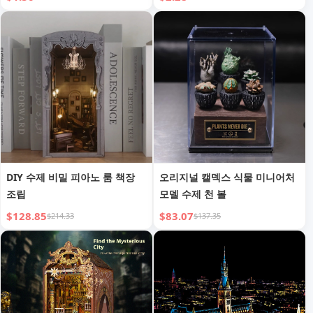
DIY 수제 비밀 피아노 룸 책장
오리지널 캘덱스 식물 미니어처
조립
모델 수제 천 볼
$128.85
$83.07
$214.33
$137.35