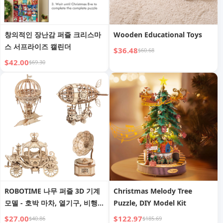
창의적인 장난감 퍼즐 크리스마
Wooden Educational Toys
스 서프라이즈 캘린더
$36.48
$60.68
$42.00
$69.30
ROBOTIME 나무 퍼즐 3D 기계
Christmas Melody Tree
모델 - 호박 마차, 열기구, 비행
Puzzle, DIY Model Kit
선, 축음기
$27.00
$122.97
$40.86
$185.69