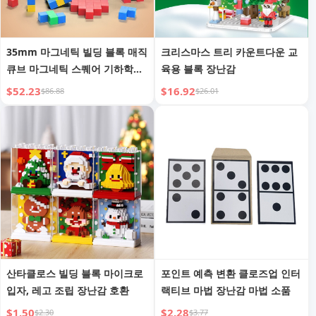
35mm 마그네틱 빌딩 블록 매직
크리스마스 트리 카운트다운 교
큐브 마그네틱 스퀘어 기하학적
육용 블록 장난감
모양 어린이 교육 장난감
$52.23
$16.92
$86.88
$26.01
산타클로스 빌딩 블록 마이크로
포인트 예측 변환 클로즈업 인터
입자, 레고 조립 장난감 호환
랙티브 마법 장난감 마법 소품
$1.50
$2.28
$2.30
$3.77