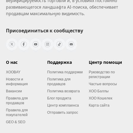
верифицируемость торговли и, в условиях постоянно
развивающегося ландшафта AI‑поиска, обеспечивает
продавцам максимальную видимость.
Присоединиться к сообществу
О нас
Поддержка
Центр помощи
XOOBAY
Политика поддержки
Руководство по
регистрации
Новости и
Политика для
информация
продавцов
Частые вопросы
Вакансии
Политика возврата
XOO Баллы
Правила для
Блог продукта
XOO Кошелек
продавцов
Центр комплаенса
Карта сайта
Правила для
Отправить запрос
покупателей
GEO & SEO