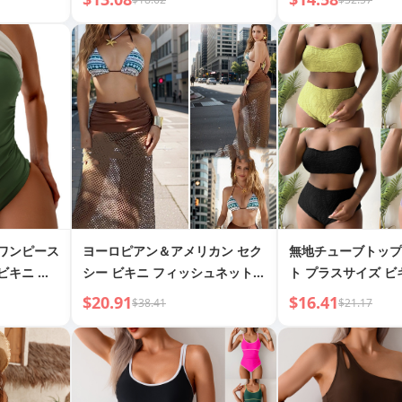
水着 海外貿易 新し
6021
 ワンピース
ヨーロピアン＆アメリカン セク
無地チューブトップ
ビキニ 水
シー ビキニ フィッシュネット
ト プラスサイズ 
ロングスカート 3点セット レデ
$20.91
$16.41
$38.41
$21.17
ィース