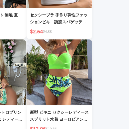
ト 無地 夏
セクシーブラ 手作り弾性ファッ
ションビキニ誘惑スパゲッティ
ストラップベスト
$2.64
$4.38
レトロプリン
新型 ビキニ セクシーレディース
ニ レディース
スプリット水着 ヨーロピアン＆
＆アメリカン
アメリカンビキニ ハードケース
$12.06
$19.86