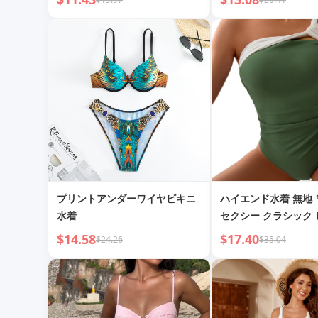
A12H
プリントアンダーワイヤビキニ
ハイエンド水着 無地
水着
セクシー クラシック 
着
$14.58
$17.40
$24.26
$35.04