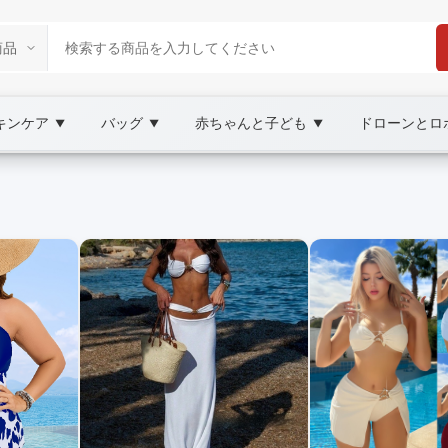
キンケア
バッグ
赤ちゃんと子ども
ドローンとロ
▼
▼
▼
place
XOOBAY