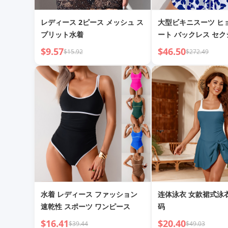
レディース 2ピース メッシュ ス
大型ビキニスーツ ヒ
プリット水着
ート バックレス セ
$9.57
$46.50
$15.92
$272.49
水着 レディース ファッション
连体泳衣 女款裙式泳
速乾性 スポーツ ワンピース
码
$16.41
$20.40
$39.44
$49.03