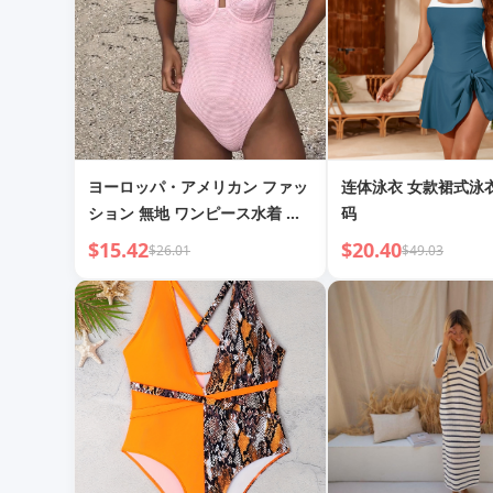
ヨーロッパ・アメリカン ファッ
连体泳衣 女款裙式泳
ション 無地 ワンピース水着 レ
码
ディース
$15.42
$20.40
$26.01
$49.03