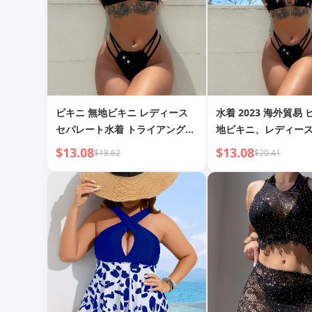
ビキニ 無地ビキニ レディース
水着 2023 海外貿易
セパレート水着 トライアングル
地ビキニ、レディース
ビキニ
ス水着、トライアン
$13.08
$13.08
$18.62
$20.41
A12H