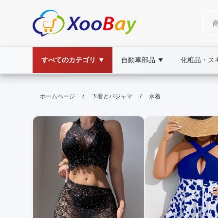
すべてのカテゴリ
自動車部品
化粧品・ス
▼
▼
水着 | XOOBAY B2B/B2C Market
/
/
ホームページ
下着とパジャマ
水着
水着,ファッション,トレンド, wholesale 水着, 
最新水着コーデと購入ガイドを紹介します。