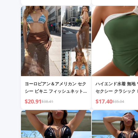
ヨーロピアン＆アメリカン セク
ハイエンド水着 無地
シー ビキニ フィッシュネット
セクシー クラシック 
ロングスカート 3点セット レデ
着
$20.91
$17.40
$38.41
$35.04
ィース