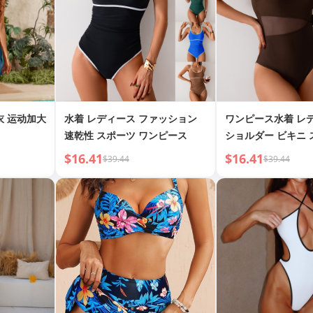
衣 运动加大
水着 レディース ファッション
ワンピース水着 レ
速乾性 スポーツ ワンピース
ショルダー ビキニ 
$16.41
$16.41
$39.44
$39.44