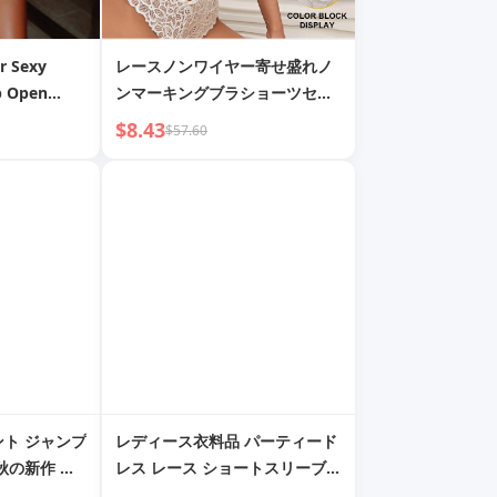
r Sexy
レースノンワイヤー寄せ盛れノ
p Open
ンマーキングブラショーツセッ
ト
$8.43
$57.60
ント ジャンプ
レディース衣料品 パーティード
秋の新作 セ
レス レース ショートスリーブ V
ュアル ボタ
ネック レース セクシージャンプ