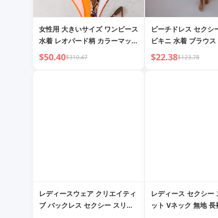
女性用 大きいサイズ ワンピース
ビーチドレス セクシ
水着 レオパード柄 カラーマッチ
ビキニ 水着 ブラウス
ング アシンメトリー タイ ワン
め
$50.40
$22.38
$310.47
$123.78
ピース水着 バックレス セクシー
バカンススタイル
レディースウェア クリエイティ
レディース セクシー
ブ バックレス セクシー スリム
ット Vネック 無地 長
PUジャンプスーツ レディース
ジャンプスーツ