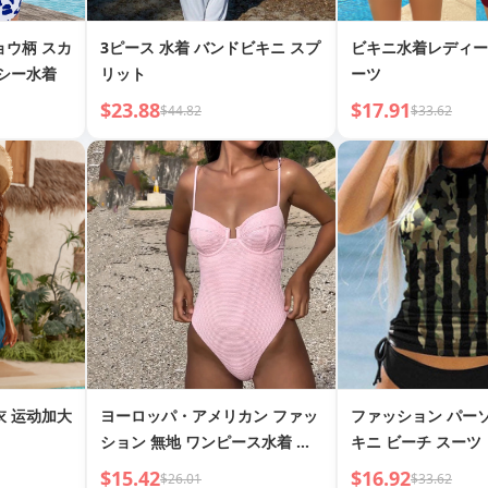
ョウ柄 スカ
3ピース 水着 バンドビキニ スプ
ビキニ水着レディー
クシー水着
リット
ーツ
$23.88
$17.91
$44.82
$33.62
衣 运动加大
ヨーロッパ・アメリカン ファッ
ファッション パー
ション 無地 ワンピース水着 レ
キニ ビーチ スーツ
ディース
$15.42
$16.92
$26.01
$33.62