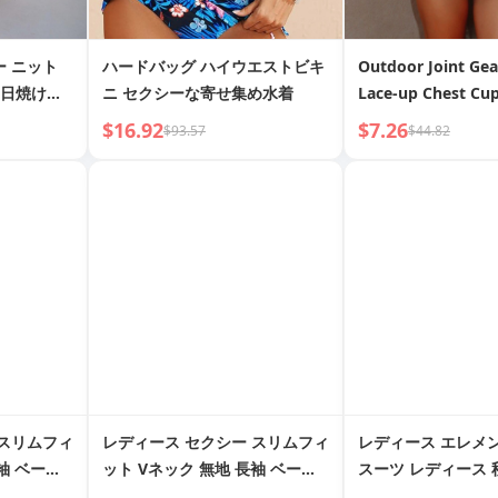
ー ニット
ハードバッグ ハイウエストビキ
Outdoor Joint Gea
 日焼け止
ニ セクシーな寄せ集め水着
Lace-up Chest Cu
Back Swimsuit
$16.92
$7.26
$93.57
$44.82
 スリムフィ
レディース セクシー スリムフィ
レディース エレメ
袖 ベース
ット Vネック 無地 長袖 ベース
スーツ レディース 
ジャンプスーツ
クシー タイト カジ