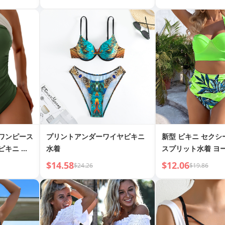
 ワンピース
プリントアンダーワイヤビキニ
新型 ビキニ セク
ビキニ 水
水着
スプリット水着 ヨ
アメリカンビキニ 
$14.58
$12.06
$24.26
$19.86
ハイウエスト水着