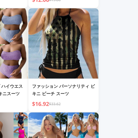
いビキニ
ハイウエスト水着
 ハイウエス
ファッション パーソナリティ ビ
ビキニスーツ
キニ ビーチ スーツ
$16.92
$33.62