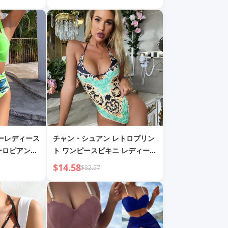
シーレディース
チャン・シュアン レトロプリン
ーロピアン＆
ト ワンピースビキニ レディース
ハードケース
水着 ヨーロピアン＆アメリカン
$14.58
$32.57
水着 海外貿易 新しいビキニ
6021