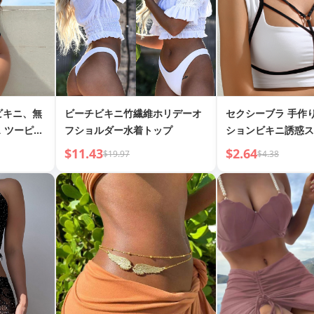
 ビキニ、無
ビーチビキニ竹繊維ホリデーオ
セクシーブラ 手作
 ツーピー
フショルダー水着トップ
ションビキニ誘惑ス
グルビキニ
ストラップベスト
$11.43
$2.64
$19.97
$4.38