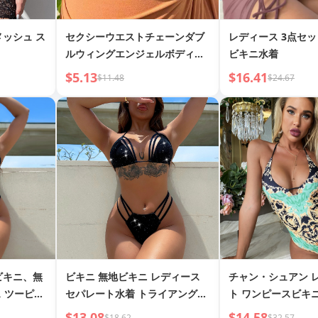
メッシュ ス
セクシーウエストチェーンダブ
レディース 3点セッ
ルウィングエンジェルボディチ
ビキニ水着
ェーンビキニダブルレイヤーウ
$5.13
$16.41
$11.48
$24.67
エストチェーン
 ビキニ、無
ビキニ 無地ビキニ レディース
チャン・シュアン 
 ツーピー
セパレート水着 トライアングル
ト ワンピースビキ
グルビキニ
ビキニ
水着 ヨーロピアン
$13.08
$14.58
$18.62
$32.57