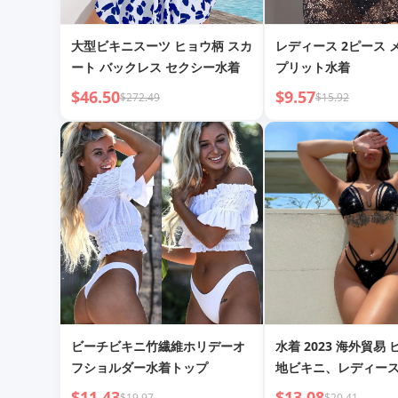
大型ビキニスーツ ヒョウ柄 スカ
レディース 2ピース 
ート バックレス セクシー水着
プリット水着
$46.50
$9.57
$272.49
$15.92
ビーチビキニ竹繊維ホリデーオ
水着 2023 海外貿易
フショルダー水着トップ
地ビキニ、レディース
ス水着、トライアン
$11.43
$13.08
$19.97
$20.41