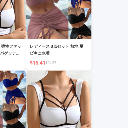
り弾性ファッ
レディース 3点セット 無地 夏
パゲッティ
ビキニ水着
$16.41
$24.67