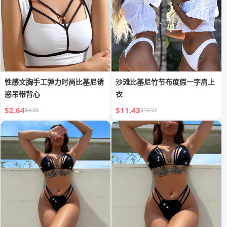
性感文胸手工弹力时尚比基尼诱
沙滩比基尼竹节布度假一字肩上
惑吊带背心
衣
$2.64
$11.43
$4.38
$19.97