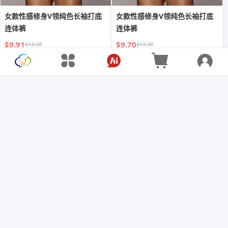
女款性感修身V领纯色长袖打底
女款性感修身V领纯色长袖打底
连体裤
连体裤
$9.91
$9.70
$13.28
$13.00
女装元素连体裤 女 秋季新款性
女装 晚宴蕾丝短袖 V领蕾丝性感
感紧身休闲纽扣长袖
连体裤
$5.22
$4.87
$6.99
$6.52