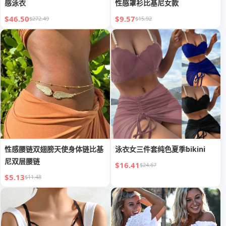
感泳衣
性感罩衫比基尼女款
$46.50
$9.57
$272.49
$15.92
性感腰链双翅膀天使身体链比基
泳衣女三件套纯色夏季bikini
尼双层腰链
$16.41
$24.67
$5.13
$11.48