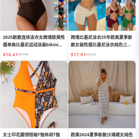
2025新款连体泳衣女跨境欧美性
跨境比基尼泳衣25年欧美夏季新
感单肩比基尼运动泳装bikini批
款女装性感比基尼泳衣纯色三件
发
套
$16.41
$17.91
$39.44
$33.62
女士印花圆领短袖T恤休闲T恤
欧美2024夏季新款沙滩裙女纯色