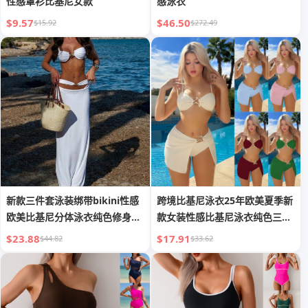
性感罩衫比基尼女款
感泳衣
$9.57
$46.50
$15.92
$272.49
新款三件套泳装绑带bikini性感
跨境比基尼泳衣25年欧美夏季新
欧美比基尼分体泳衣纯色修身沙
款女装性感比基尼泳衣纯色三件
滩裙
套
$23.88
$17.91
$44.82
$33.62