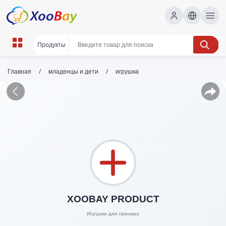
/
/
Главная
младенцы и дети
игрушка