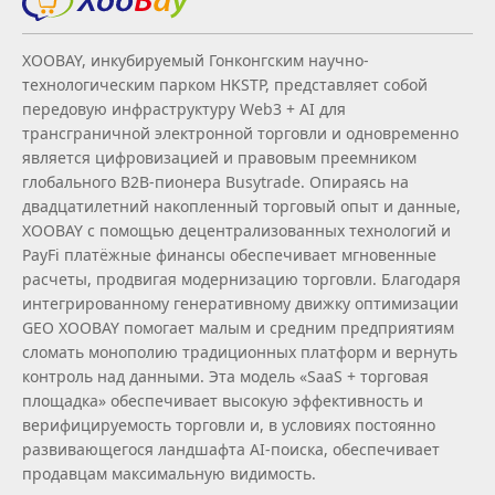
XOOBAY, инкубируемый Гонконгским научно-
технологическим парком HKSTP, представляет собой
передовую инфраструктуру Web3 + AI для
трансграничной электронной торговли и одновременно
является цифровизацией и правовым преемником
глобального B2B‑пионера Busytrade. Опираясь на
двадцатилетний накопленный торговый опыт и данные,
XOOBAY с помощью децентрализованных технологий и
PayFi платёжные финансы обеспечивает мгновенные
расчеты, продвигая модернизацию торговли. Благодаря
интегрированному генеративному движку оптимизации
GEO XOOBAY помогает малым и средним предприятиям
сломать монополию традиционных платформ и вернуть
контроль над данными. Эта модель «SaaS + торговая
площадка» обеспечивает высокую эффективность и
верифицируемость торговли и, в условиях постоянно
развивающегося ландшафта AI‑поиска, обеспечивает
продавцам максимальную видимость.