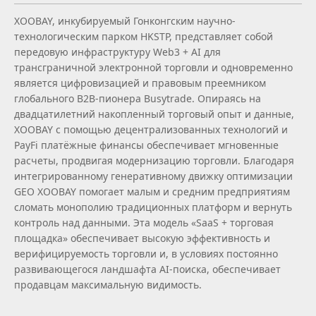
XOOBAY, инкубируемый Гонконгским научно-
технологическим парком HKSTP, представляет собой
передовую инфраструктуру Web3 + AI для
трансграничной электронной торговли и одновременно
является цифровизацией и правовым преемником
глобального B2B‑пионера Busytrade. Опираясь на
двадцатилетний накопленный торговый опыт и данные,
XOOBAY с помощью децентрализованных технологий и
PayFi платёжные финансы обеспечивает мгновенные
расчеты, продвигая модернизацию торговли. Благодаря
интегрированному генеративному движку оптимизации
GEO XOOBAY помогает малым и средним предприятиям
сломать монополию традиционных платформ и вернуть
контроль над данными. Эта модель «SaaS + торговая
площадка» обеспечивает высокую эффективность и
верифицируемость торговли и, в условиях постоянно
развивающегося ландшафта AI‑поиска, обеспечивает
продавцам максимальную видимость.