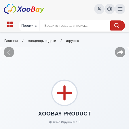
/
/
Главная
младенцы и дети
игрушка